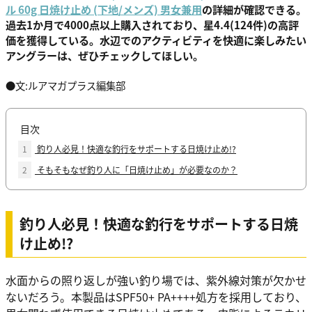
ル 60g 日焼け止め (下地/メンズ) 男女兼用
の詳細が確認できる。
過去1か月で4000点以上購入されており、星4.4(124件)の高評
価を獲得している。水辺でのアクティビティを快適に楽しみたい
アングラーは、ぜひチェックしてほしい。
●文:ルアマガプラス編集部
目次
1
釣り人必見！快適な釣行をサポートする日焼け止め!?
2
そもそもなぜ釣り人に「日焼け止め」が必要なのか？
釣り人必見！快適な釣行をサポートする日焼
け止め!?
水面からの照り返しが強い釣り場では、紫外線対策が欠かせ
ないだろう。本製品はSPF50+ PA++++処方を採用しており、