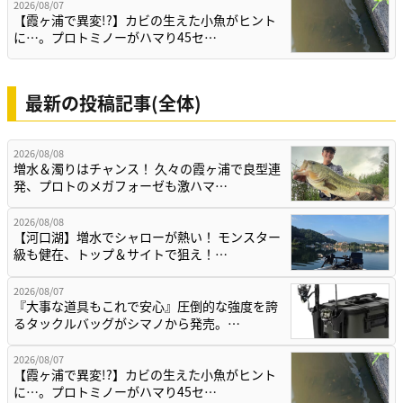
2026/08/07
【霞ヶ浦で異変!?】カビの生えた小魚がヒント
に…。プロトミノーがハマり45セ…
最新の投稿記事(全体)
2026/08/08
増水＆濁りはチャンス！ 久々の霞ヶ浦で良型連
発、プロトのメガフォーゼも激ハマ…
2026/08/08
【河口湖】増水でシャローが熱い！ モンスター
級も健在、トップ＆サイトで狙え！…
2026/08/07
『大事な道具もこれで安心』圧倒的な強度を誇
るタックルバッグがシマノから発売。…
2026/08/07
【霞ヶ浦で異変!?】カビの生えた小魚がヒント
に…。プロトミノーがハマり45セ…