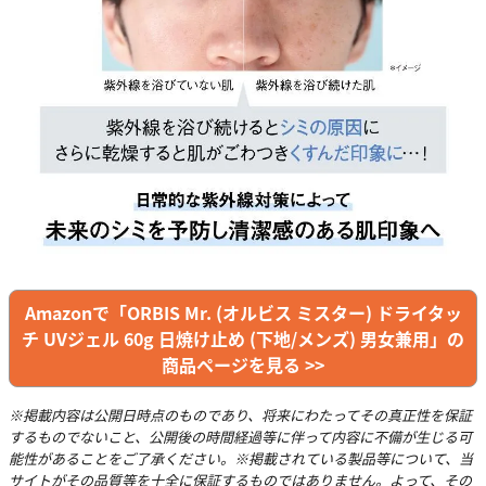
Amazonで「ORBIS Mr. (オルビス ミスター) ドライタッ
チ UVジェル 60g 日焼け止め (下地/メンズ) 男女兼用」の
商品ページを見る >>
※掲載内容は公開日時点のものであり、将来にわたってその真正性を保証
するものでないこと、公開後の時間経過等に伴って内容に不備が生じる可
能性があることをご了承ください。※掲載されている製品等について、当
サイトがその品質等を十全に保証するものではありません。よって、その