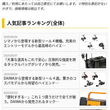
購入／利用にあたっては自己責任にてお願いします。※特別な表記がない
かぎり、価格情報は税込です。
人気記事ランキング(全体)
2026/08/04
シマノから登場する新型リール４機種。充実の
エントリーモデルから最高峰のハイエ…
2026/08/07
『大事な道具もこれで安心』圧倒的な強度を誇
るタックルバッグがシマノから発売。…
2026/08/04
DAIWAから登場する新型リール４選。驚きのコ
スパモデルから待望のハイエンド…
2026/08/03
「便利すぎる…」これ１つ買うだけで全てが揃
う。DAIWAから発売されるタック…