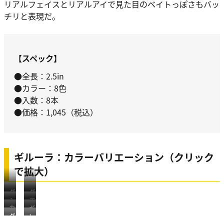
リアルフェイスとリアルアイで見た目のベイトっぽさもバッ
チリと表現だ。
【スペック】
●全長：2.5in
●カラー：8色
●入数：8本
●価格：1,045（税込）
ギルーラ：カラーバリエーション（クリック
で拡大）
グ
グ
シ
エ
リ
リ
カ
ギ
ナ
ス
ー
ー
グ
レ
モ
ル
モ
ケ
ン
ン