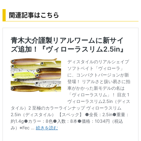
リ
モ
フ
ン
ー
パ
パ
パ
ン
ラ
ブ
プ
ン
ン
ン
サ
関連記事はこちら
ル
フ
プ
プ
フ
ワ
ー
ィ
キ
キ
ィ
ー
フ
ッ
ン
ン
ッ
レ
シ
ペ
・
シ
ー
ュ
ッ
ブ
ュ
ク
パ
ル
ー
ー
フ
レ
ー
ク
＆
ペ
ッ
パ
ー