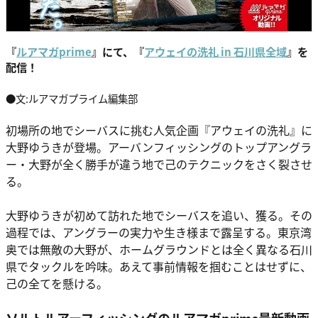
『
ルアマガprime
』にて、『
アウェイの洗礼 in 石川県全域
』を
配信！
●文:ルアマガプライム編集部
初場所の地でシーバスに挑む人気企画『アウェイの洗礼』に
大野ゆうきが登場。アーバンフィッシングのトップアングラ
ー・大野が全く勝手が違う地で己のテクニックをさく裂させ
る。
大野ゆうきが初めて訪れた地でシーバスを追い、獲る。その
過程では、アングラーの実力や生き様まで露呈する。東京湾
奥では無敵の大野が、ホームグラウンドとは全く異なる石川
県でタックルを吟味。あえて事前情報を掴むことはせずに、
己の全てを懸ける。
ソルトルアーフィッシングのルアマガprime最新動画