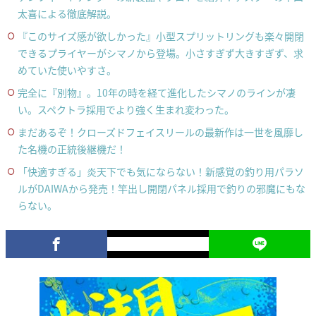
太喜による徹底解説。
『このサイズ感が欲しかった』小型スプリットリングも楽々開閉
できるプライヤーがシマノから登場。小さすぎず大きすぎず、求
めていた使いやすさ。
完全に『別物』。10年の時を経て進化したシマノのラインが凄
い。スペクトラ採用でより強く生まれ変わった。
まだあるぞ！クローズドフェイスリールの最新作は一世を風靡し
た名機の正統後継機だ！
「快適すぎる」炎天下でも気にならない！新感覚の釣り用パラソ
ルがDAIWAから発売！竿出し開閉パネル採用で釣りの邪魔にもな
らない。