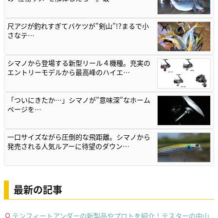
尺アジが釣れすぎてバケツが”剣山”!?まるで小
さなテ…
シマノから登場する新型リール４機種。充実の
エントリーモデルから最高峰のハイエ…
「ついにきたか…」シマノが”意味深”なホーム
ページを…
一口サイズながら圧倒的な飛距離。シマノから
発売される人気ルアーに待望のダウン…
最新の記事
テンフィートアンダーの新製品やプロトを紹介！テスターの中山