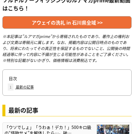
はこちら！
アウェイの洗礼 in 石川県全域 >>
※本記事は”ルアマガprime”から寄稿されたものであり、著作上の権利お
よび文責は寄稿元に属します。なお、掲載内容は公開日時点のものであ
り、将来にわたってその真正性を保証するものでないこと、公開後の時間
経過等に伴って内容に不備が生じる可能性があることをご了承ください。
※特別な記載がないかぎり、価格情報は消費税込です。
目次
1
最新の記事
最新の記事
「ウソでしょ」「うわぁ！デカ！」500キロ級
の“怪物サメ”を解体したら…。破…