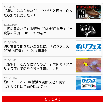
2026/01/07
【違法にはならない？】アワビだと思って食べ
たら別の貝だった⁉「…
2025/12/10
「遂に来たか？」DAIWAが“意味深”なティザー
映像を公開、10年ぶりの新型…
2025/12/09
釣り業界で働きたいあなたに。『釣りフェス
2026 in横浜』で、釣り関連企…
2025/11/22
【衝撃】「こんなにいたのか…」恐怖の『アニ
サキス症』でのたうち回る前に…。釣…
2025/11/14
釣りフェス2026 in 横浜が開催決定！ 開催日
は？入場料は？ 詳細は要チ…
もっと見る