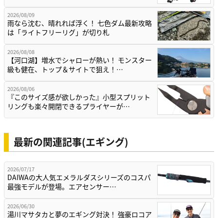
2026/08/09
雨なら沈む、晴れれば浮く！ 七色ダム最新攻略
は「ライトフリーリグ」が切り札
2026/08/08
【河口湖】増水でシャローが熱い！ モンスター
級も健在、トップ＆サイトで狙え！…
2026/08/06
『このサイズ感が欲しかった』小型スプリット
リングも楽々開閉できるプライヤーが…
最新の関連記事(エギング)
2026/07/17
DAIWAの大人気エメラルダスシリーズのコスパ
最強モデルが登場。エアセンサー…
2026/06/30
湯川マサタカと夢のエギング対決！ 強豪ロコア