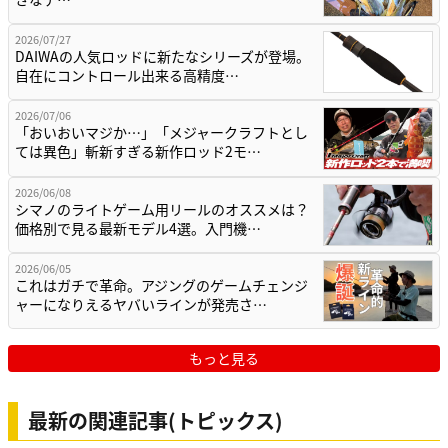
2026/07/27
DAIWAの人気ロッドに新たなシリーズが登場。
自在にコントロール出来る高精度…
2026/07/06
「おいおいマジか…」「メジャークラフトとし
ては異色」斬新すぎる新作ロッド2モ…
2026/06/08
シマノのライトゲーム用リールのオススメは？
価格別で見る最新モデル4選。入門機…
2026/06/05
これはガチで革命。アジングのゲームチェンジ
ャーになりえるヤバいラインが発売さ…
もっと見る
最新の関連記事(トピックス)