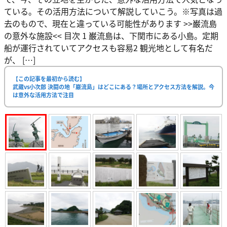
ている。その活用方法について解説していこう。※写真は過
去のもので、現在と違っている可能性があります >>巌流島
の意外な施設<< 目次 1 巌流島は、下関市にある小島。定期
船が運行されていてアクセスも容易2 観光地として有名だ
が、 […]
【この記事を最初から読む】
武蔵vs小次郎 決闘の地「巌流島」はどこにある？場所とアクセス方法を解説。今
は意外な活用方法で注目