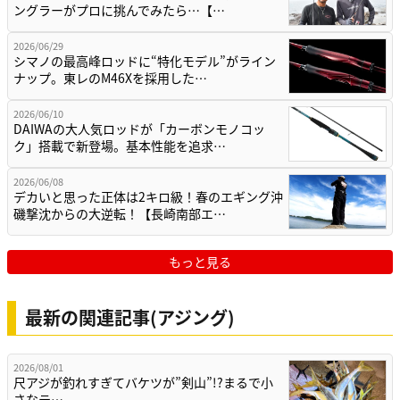
ングラーがプロに挑んでみたら…【…
2026/06/29
シマノの最高峰ロッドに“特化モデル”がライン
ナップ。東レのM46Xを採用した…
2026/06/10
DAIWAの大人気ロッドが「カーボンモノコッ
ク」搭載で新登場。基本性能を追求…
2026/06/08
デカいと思った正体は2キロ級！春のエギング沖
磯撃沈からの大逆転！【長崎南部エ…
もっと見る
最新の関連記事(アジング)
2026/08/01
尺アジが釣れすぎてバケツが”剣山”!?まるで小
さなテ…