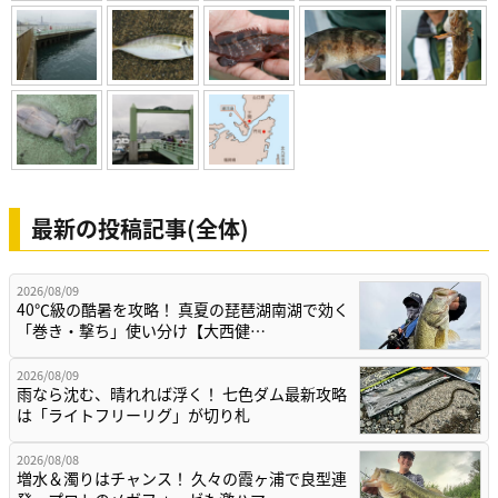
最新の投稿記事(全体)
2026/08/09
40℃級の酷暑を攻略！ 真夏の琵琶湖南湖で効く
「巻き・撃ち」使い分け【大西健…
2026/08/09
雨なら沈む、晴れれば浮く！ 七色ダム最新攻略
は「ライトフリーリグ」が切り札
2026/08/08
増水＆濁りはチャンス！ 久々の霞ヶ浦で良型連