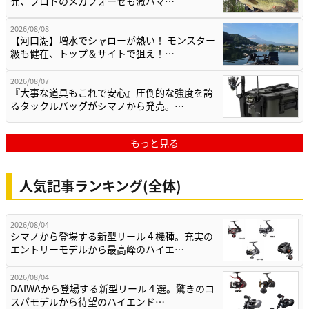
発、プロトのメガフォーゼも激ハマ…
2026/08/08
【河口湖】増水でシャローが熱い！ モンスター
級も健在、トップ＆サイトで狙え！…
2026/08/07
『大事な道具もこれで安心』圧倒的な強度を誇
るタックルバッグがシマノから発売。…
もっと見る
人気記事ランキング(全体)
2026/08/04
シマノから登場する新型リール４機種。充実の
エントリーモデルから最高峰のハイエ…
2026/08/04
DAIWAから登場する新型リール４選。驚きのコ
スパモデルから待望のハイエンド…