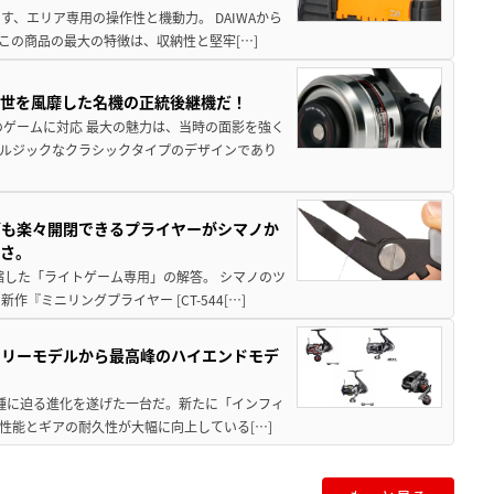
、エリア専用の操作性と機動力。 DAIWAから
この商品の最大の特徴は、収納性と堅牢[…]
一世を風靡した名機の正統後継機だ！
のゲームに対応 最大の魅力は、当時の面影を強く
ルジックなクラシックタイプのデザインであり
グも楽々開閉できるプライヤーがシマノか
すさ。
縮した「ライトゲーム専用」の解答。 シマノのツ
ミニリングプライヤー [CT-544[…]
トリーモデルから最高峰のハイエンドモデ
位機種に迫る進化を遂げた一台だ。新たに「インフィ
性能とギアの耐久性が大幅に向上している[…]