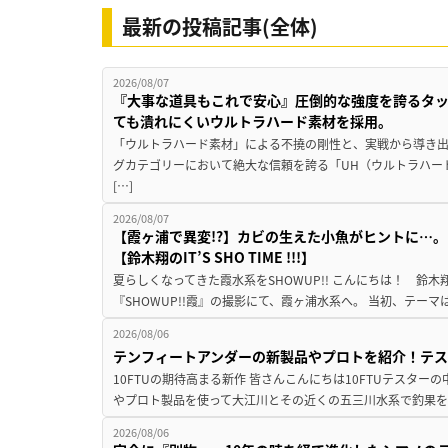
最新の投稿記事(全体)
2026/08/07
『大事な道具もこれで安心』圧倒的な強度を誇るタ
ても潰れにくいウルトラハード素材を採用。
「ウルトラハード素材」による不撓の剛性と、実戦から導き出
グカテゴリーにおいて絶大な信頼を誇る「UH（ウルトラハー
[…]
2026/08/07
【霞ヶ浦で異変!?】カビの生えた小魚がヒントに…。
【鈴木翔のIT’S SHO TIME !!!】
夏らしくなってきた霞水系をSHOWUP!! こんにちは！ 鈴木翔です。
『SHOWUP!!霞』の撮影にて、霞ヶ浦水系へ。 当初、テーマ
2026/08/06
テンフィートアンダーの新製品やプロトを紹介！テ
10FTUの期待高まる新作 皆さんこんにちは10FTUテスターの
やプロト製品を使って大江川とその近くの五三川水系で釣果を
2026/08/06