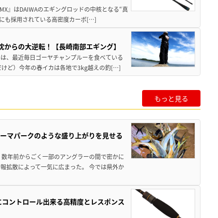
MX』はDAIWAのエギングロッドの中核となる“真
にも採用されている高密度カーボ[…]
沈からの大逆転！【長崎南部エギング】
んは、最近毎日ゴーヤチャンプルーを食べている
けど）今年の春イカは各地で3kg越えの釣[…]
もっと見る
テーマパークのような盛り上がりを見せる
 数年前からごく一部のアングラーの間で密かに
報拡散によって一気に広まった。 今では県外か
在にコントロール出来る高精度とレスポンス