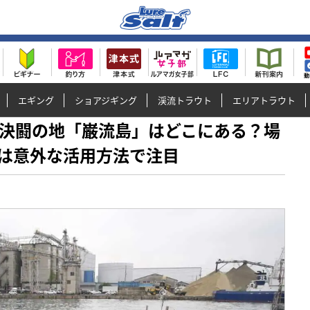
エギング
ショアジギング
渓流トラウト
エリアトラウト
小次郎 決闘の地「巌流島」はどこにある？場
は意外な活用方法で注目