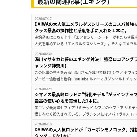
最新の関連記事(エギング)
2026/07/17
DAIWAの大人気エメラルダスシリーズのコスパ最
クラス最高の操作性と感度を手に入れた１本に。
実釣動画はこちら↑↑ 「エアセンサーシート」がもたらす異次
人気を集めている「エメラルダスシリーズ」。そんなエメラル
2026/06/30
湯川マサタカと夢のエギング対決！ 強豪ロコアング
ャレンジ神奈川】
この記事の動画をみる! 湯川さんが敵地で挑む! シマノ セフィ
ダービー優勝者と勝負! YouTube ルアーマガジンソルトチャン
2026/06/29
シマノの最高峰ロッドに“特化モデル”がラインナップ
最高の使い心地を実現した1本に。
エギング最高峰セフィアリミテッド シマノのセフィア リミ
惜しみなく投入されている。ブランクスにはスパイラルXコアと
2026/06/10
DAIWAの大人気ロッドが「カーボンモノコック」
タンダードな1本に。