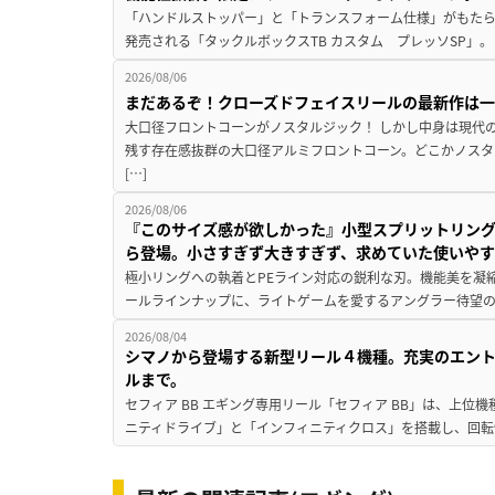
「ハンドルストッパー」と「トランスフォーム仕様」がもたらす
発売される「タックルボックスTB カスタム プレッソSP」。
2026/08/06
まだあるぞ！クローズドフェイスリールの最新作は
大口径フロントコーンがノスタルジック！ しかし中身は現代
残す存在感抜群の大口径アルミフロントコーン。どこかノスタ
[…]
2026/08/06
『このサイズ感が欲しかった』小型スプリットリン
ら登場。小さすぎず大きすぎず、求めていた使いや
極小リングへの執着とPEライン対応の鋭利な刃。機能美を凝
ールラインナップに、ライトゲームを愛するアングラー待望の新作『
2026/08/04
シマノから登場する新型リール４機種。充実のエン
ルまで。
セフィア BB エギング専用リール「セフィア BB」は、上
ニティドライブ」と「インフィニティクロス」を搭載し、回転