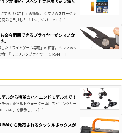
ラインが凄い。スペクトラ採用でより強く
楽にする「バネ性」の衝撃。 シマノのスロージギ
高みを目指した『オシアジガー MX8[…]
グも楽々開閉できるプライヤーがシマノか
すさ。
縮した「ライトゲーム専用」の解答。 シマノのツ
ミニリングプライヤー [CT-544[…]
パモデルから待望のハイエンドモデルまで！
パワーを備えたソルトウォーター専用スピニングリー
ESIGN」を継承し、フ[…]
AIWAから発売されるタックルボックスが