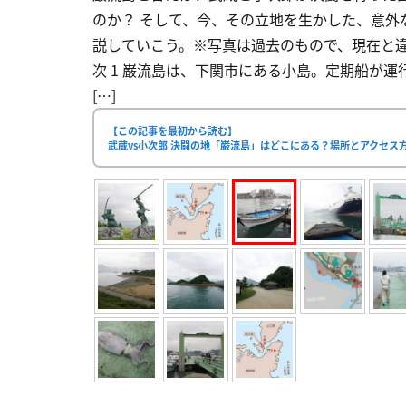
のか？ そして、今、その立地を生かした、意外
説していこう。※写真は過去のもので、現在と違っ
次 1 巌流島は、下関市にある小島。定期船が運
[…]
【この記事を最初から読む】
武蔵vs小次郎 決闘の地「巌流島」はどこにある？場所とアクセス