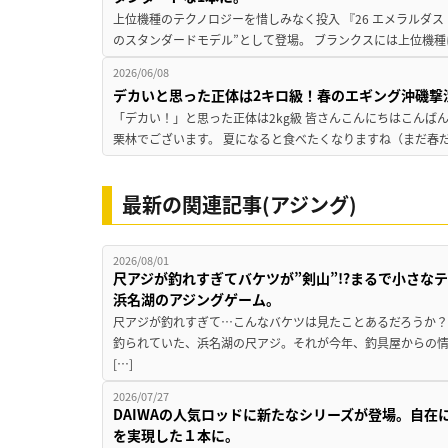
上位機種のテクノロジーを惜しみなく投入 『26 エメラルダス 
のスタンダードモデル”として登場。 ブランクスには上位機種
2026/06/08
デカいと思った正体は2キロ級！春のエギング沖磯撃
「デカい！」と思った正体は2kg級 皆さんこんにちはこんば
栗林でございます。 夏になると食べたくなりますね（まだ春だ
最新の関連記事(アジング)
2026/08/01
尺アジが釣れすぎてバケツが”剣山”!?まるで小さな
浜名湖のアジングゲーム。
尺アジが釣れすぎて…こんなバケツは見たことあるだろうか？
釣られていた、浜名湖の尺アジ。それが今年、釣具屋からの情
[…]
2026/07/27
DAIWAの人気ロッドに新たなシリーズが登場。自
を実現した１本に。