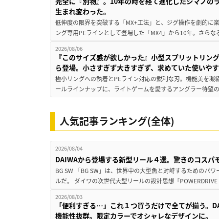
完全に『別物』。10年の時を経て進化したシマノの
生まれ変わった。
低伸度の限界を突破する「MX+工法」と、ジグ操作を劇的に
ング専用PEラインとして登場した「MX4」から10年。さらなる
2026/08/06
『このサイズ感が欲しかった』小型スプリットリン
ら登場。小さすぎず大きすぎず、求めていた使いや
極小リングへの執着とPEライン対応の鋭利な刃。機能美を凝
ールラインナップに、ライトゲームを愛するアングラー待望の新作『
人気記事ランキング(全体)
2026/08/04
DAIWAから登場する新型リール４選。驚きのコス
BG SW 「BG SW」は、世界中の大型魚と対峙するための
ルだ。 ダイワの次世代大型リールの設計思想「POWERDRIVE D
2026/08/03
「便利すぎる…」これ１つ買うだけで全てが揃う。D
機能性抜群。限定カラーでオシャレなデザインに。