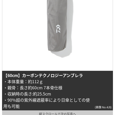
【60cm】カーボンテクノロジーアンブレラ
・本体重量：約112ｇ
・親骨：長さ約60cm 7本骨仕様
・収納時の長さ:約25.5cm
・90%超の紫外線遮蔽率により日傘としての使
用も可能
(画像 No.4/8)
縦スクロールで次の写真へ