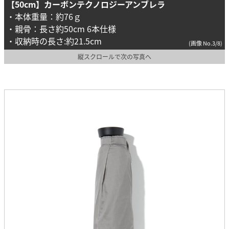
【50cm】カーボンテクノロジーアンブレラ
・本体重量：約76ｇ
・親骨：長さ約50cm 6本仕様
・収納時の長さ:約21.5cm
(画像 No.3/8)
縦スクロールで次の写真へ