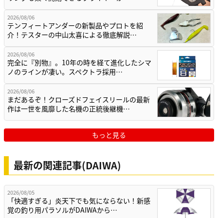
2026/08/06
テンフィートアンダーの新製品やプロトを紹
介！テスターの中山太喜による徹底解説…
2026/08/06
完全に『別物』。10年の時を経て進化したシマ
ノのラインが凄い。スペクトラ採用…
2026/08/06
まだあるぞ！クローズドフェイスリールの最新
作は一世を風靡した名機の正統後継機…
もっと見る
最新の関連記事(DAIWA)
2026/08/05
「快適すぎる」炎天下でも気にならない！新感
覚の釣り用パラソルがDAIWAから…