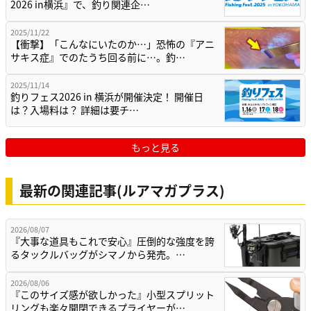
2026 in横浜』で、釣り関連企…
2025/11/22
【衝撃】「こんなにいたのか…」恐怖の『アニ
サキス症』でのたうち回る前に…。釣…
2025/11/14
釣りフェス2026 in 横浜が開催決定！ 開催日
は？入場料は？ 詳細は要チ…
もっと見る
最新の関連記事(ルアマガプラス)
2026/08/07
『大事な道具もこれで安心』圧倒的な強度を誇
るタックルバッグがシマノから発売。…
2026/08/06
『このサイズ感が欲しかった』小型スプリット
リングも楽々開閉できるプライヤーが…