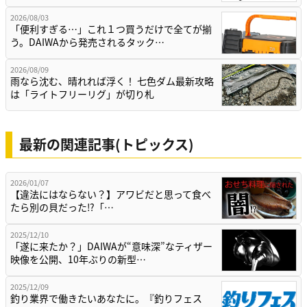
2026/08/03
「便利すぎる…」これ１つ買うだけで全てが揃
う。DAIWAから発売されるタック…
2026/08/09
雨なら沈む、晴れれば浮く！ 七色ダム最新攻略
は「ライトフリーリグ」が切り札
最新の関連記事(トピックス)
2026/01/07
【違法にはならない？】アワビだと思って食べ
たら別の貝だった⁉「…
2025/12/10
「遂に来たか？」DAIWAが“意味深”なティザー
映像を公開、10年ぶりの新型…
2025/12/09
釣り業界で働きたいあなたに。『釣りフェス