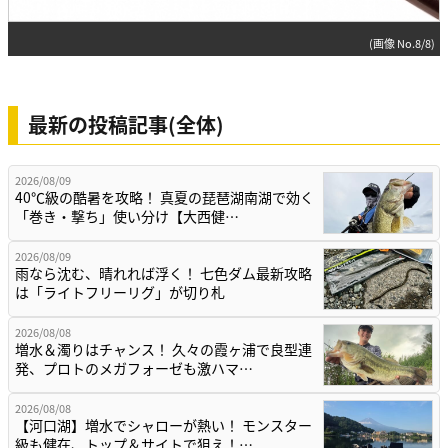
(画像 No.8/8)
最新の投稿記事(全体)
2026/08/09
40℃級の酷暑を攻略！ 真夏の琵琶湖南湖で効く
「巻き・撃ち」使い分け【大西健…
2026/08/09
雨なら沈む、晴れれば浮く！ 七色ダム最新攻略
は「ライトフリーリグ」が切り札
2026/08/08
増水＆濁りはチャンス！ 久々の霞ヶ浦で良型連
発、プロトのメガフォーゼも激ハマ…
2026/08/08
【河口湖】増水でシャローが熱い！ モンスター
級も健在、トップ＆サイトで狙え！…