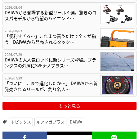
2026/08/04
DAIWAから登場する新型リール４選。驚きのコ
スパモデルから待望のハイエンド…
2026/08/03
「便利すぎる…」これ１つ買うだけで全てが揃
う。DAIWAから発売されるタック…
2026/07/29
DAIWAの大人気ロッドに新シリーズ登場。ブラ
ンクスの外層にSVFナノプラス…
2026/07/29
「ついにここまで進化したか…」 DAIWAから新
発売されるリールが、釣り名人…
もっと見る
トピックス
ルアマガプラス
DAIWA