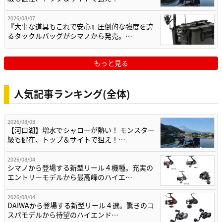
2026/08/07
『大事な道具もこれで安心』圧倒的な強度を誇
るタックルバッグがシマノから発売。…
もっと見る
人気記事ランキング(全体)
2026/08/08
【河口湖】増水でシャローが熱い！ モンスター
級も健在、トップ＆サイトで狙え！…
2026/08/04
シマノから登場する新型リール４機種。充実の
エントリーモデルから最高峰のハイエ…
2026/08/04
DAIWAから登場する新型リール４選。驚きのコ
スパモデルから待望のハイエンド…