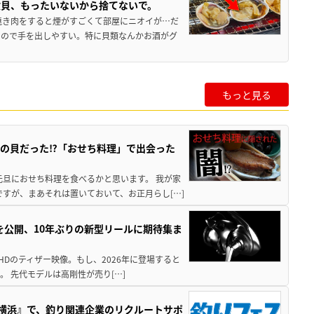
枚貝、もったいないから捨てないで。
焼き肉をすると煙がすごくて部屋にニオイが…だ
いので手を出しやすい。特に貝類なんかお酒がグ
もっと見る
の貝だった⁉「おせち料理」で出会った
元旦におせち料理を食べるかと思います。 我が家
すが、まあそれは置いておいて、お正月らし[…]
像を公開、10年ぶりの新型リールに期待集ま
HDのティザー映像。もし、2026年に登場すると
。 先代モデルは高剛性が売り[…]
in横浜』で、釣り関連企業のリクルートサポ