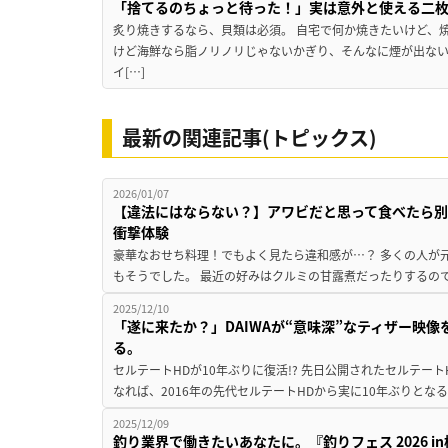
「捨てるのちょっと待った！」実は意外と使える二
炙り焼きするなら、貝類は必須。 自宅で何か焼きたいけど、
けど海鮮なら脂ノリノリじゃないかぎり、そんなに煙が出な
イ[…]
最新の関連記事(トピックス)
2026/01/07
【違法にはならない？】アワビだと思って食べたら別
衝撃体験
豪華なおせち料理！でもよく見たら違和感が…？ 多くの人が
もそうでした。 最近の好みはクルミの甘露煮だったりするので
2025/12/10
「遂に来たか？」DAIWAが“意味深”なティザー映
る。
セルテートHDが10年ぶりに復活!? 先日公開されたセルテート
なれば、2016年の先代セルテートHDから実に10年ぶりとなる
2025/12/09
釣り業界で働きたいあなたに。『釣りフェス 2026 