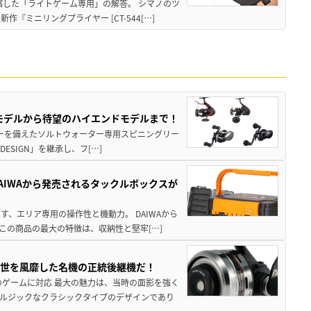
縮した「ライトゲーム専用」の解答。 シマノのツ
ミニリングプライヤー [CT-544[…]
パモデルから待望のハイエンドモデルまで！
パワーを備えたソルトウォーター専用スピニングリー
ESIGN」を継承し、フ[…]
AIWAから発売されるタックルボックスが
、エリア専用の操作性と機動力。 DAIWAから
この商品の最大の特徴は、収納性と堅牢[…]
一世を風靡した名機の正統後継機だ！
のゲームに対応 最大の魅力は、当時の面影を強く
ルジックなクラシックタイプのデザインであり