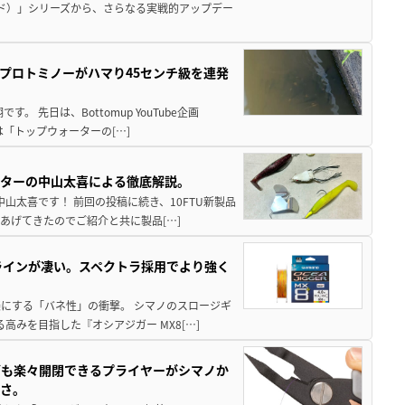
ド）」シリーズから、さらなる実戦的アップデー
プロトミノーがハマり45センチ級を連発
 先日は、Bottomup YouTube企画
は「トップウォーターの[…]
スターの中山太喜による徹底解説。
中山太喜です！ 前回の投稿に続き、10FTU新製品
あげてきたのでご紹介と共に製品[…]
ラインが凄い。スペクトラ採用でより強く
楽にする「バネ性」の衝撃。 シマノのスロージギ
高みを目指した『オシアジガー MX8[…]
グも楽々開閉できるプライヤーがシマノか
すさ。