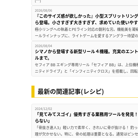
[…]
2026/08/06
『このサイズ感が欲しかった』小型スプリットリン
ら登場。小さすぎず大きすぎず、求めていた使いや
極小リングへの執着とPEライン対応の鋭利な刃。機能美を凝
ールラインナップに、ライトゲームを愛するアングラー待望の新作『
2026/08/04
シマノから登場する新型リール４機種。充実のエン
ルまで。
セフィア BB エギング専用リール「セフィア BB」は、上
ニティドライブ」と「インフィニティクロス」を搭載し、回転
最新の関連記事(レシピ)
2024/12/02
「見てみてスゴイ」優秀すぎる業務用ツールを発見
らない」
「骨抜き達人3」軽い力で素早く、きれいに骨が抜ける！ 釣
理が欠かせない。特に、骨の処理は重要となる。通常はピン