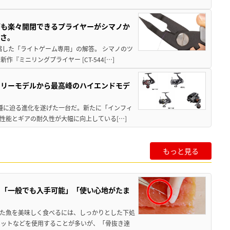
グも楽々開閉できるプライヤーがシマノか
すさ。
縮した「ライトゲーム専用」の解答。 シマノのツ
ミニリングプライヤー [CT-544[…]
トリーモデルから最高峰のハイエンドモデ
位機種に迫る進化を遂げた一台だ。新たに「インフィ
性能とギアの耐久性が大幅に向上している[…]
もっと見る
！「一般でも入手可能」「使い心地がたま
った魚を美味しく食べるには、しっかりとした下処
セットなどを使用することが多いが、「骨抜き達