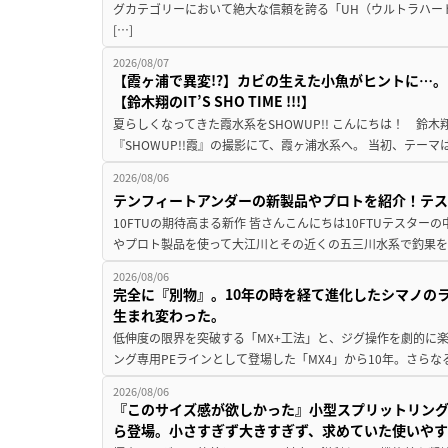
グカテゴリーにおいて絶大な信頼を誇る「UH（ウルトラハー
[…]
2026/08/07
【霞ヶ浦で異変!?】カビの生えた小魚がヒントに…。
【鈴木翔のIT’S SHO TIME !!!】
夏らしくなってきた霞水系をSHOWUP!! こんにちは！ 鈴木翔です。
『SHOWUP!!霞』の撮影にて、霞ヶ浦水系へ。 当初、テーマ
2026/08/06
テンフィートアンダーの新製品やプロトを紹介！テ
10FTUの期待高まる新作 皆さんこんにちは10FTUテスターの
やプロト製品を使って大江川とその近くの五三川水系で釣果を
2026/08/06
完全に『別物』。10年の時を経て進化したシマノの
生まれ変わった。
低伸度の限界を突破する「MX+工法」と、ジグ操作を劇的に
ング専用PEラインとして登場した「MX4」から10年。さらなる
2026/08/06
『このサイズ感が欲しかった』小型スプリットリン
ら登場。小さすぎず大きすぎず、求めていた使いや