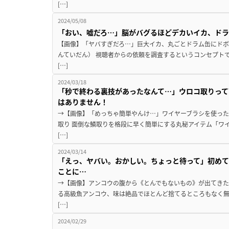
[…]
2024/05/08
「おい、嘘だろ…」脳がバグるほどデカいイカ、ド
【画像】「ヤバすぎだろ…」巨大イカ、丸ごとドラム缶にドボ
んていだん） 視聴者からの依頼を調査するというコンセプト
[…]
2024/03/18
「秒で終わる裏技があったなんて…」ウロコ取りって
はありません！
→【画像】「めっちゃ簡単やんけ…」ワイヤーブラシを使った
取り 面倒な鱗取りを格段に早く簡単にする丸秘アイテム「ワ
[…]
2024/03/14
「えっ、ヤバい。おかしい。ちょっと待って」初めて
ことに…
→【画像】アンコウの腹から《とんでもないもの》が出てきた
る高級魚アンコウ、味は絶品でほとんど捨てるところもなく
[…]
2024/02/29