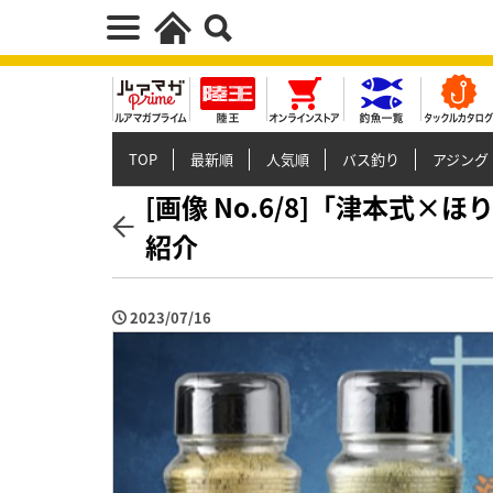
TOP
最新順
人気順
バス釣り
アジング
[画像 No.6/8]「津本式
紹介
2023/07/16