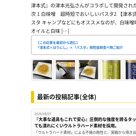
津本式』の津本光弘さんがコラボして開発された
次 1 白味噌 超時短でおいしいパスタ2 【津
スタ キャンプなどにもオススメなのが、白味
オイルと白味 […]
【この記事を最初から読む】
「津本式×ほりにし」×「パスタ」相性抜群食べ物ご紹介
最新の投稿記事(全体)
2026/08/07
『大事な道具もこれで安心』圧倒的な強度を誇るタ
ても潰れにくいウルトラハード素材を採用。
「ウルトラハード素材」による不撓の剛性と、実戦から導き出