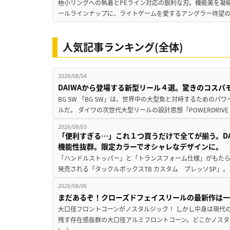
極小リングへの執着とPEライン対応の鋭利な刃。機能美を凝
ールラインナップに、ライトゲームを愛するアングラー待望の新作『
人気記事ランキング(全体)
2026/08/04
DAIWAから登場する新型リール４選。驚きのコス
BG SW 「BG SW」は、世界中の大型魚と対峙するための
ルだ。 ダイワの次世代大型リールの設計思想「POWERDRIVE D
2026/08/03
「便利すぎる…」これ１つ買うだけで全てが揃う。D
機能性抜群。限定カラーでオシャレなデザインに。
「ハンドルストッパー」と「トランスフォーム仕様」がもたらす
発売される「タックルボックスTB カスタム プレッソSP」。
2026/08/06
まだあるぞ！クローズドフェイスリールの最新作は
大口径フロントコーンがノスタルジック！ しかし中身は現代
残す存在感抜群の大口径アルミフロントコーン。どこかノスタ