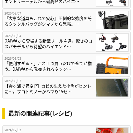
エントリーモデルから最高峰のハイエ…
2026/08/07
『大事な道具もこれで安心』圧倒的な強度を誇
るタックルバッグがシマノから発売。…
2026/08/04
DAIWAから登場する新型リール４選。驚きのコ
スパモデルから待望のハイエンド…
2026/08/03
「便利すぎる…」これ１つ買うだけで全てが揃
う。DAIWAから発売されるタック…
2026/08/07
【霞ヶ浦で異変!?】カビの生えた小魚がヒント
に…。プロトミノーがハマり45セ…
最新の関連記事(レシピ)
2024/12/02