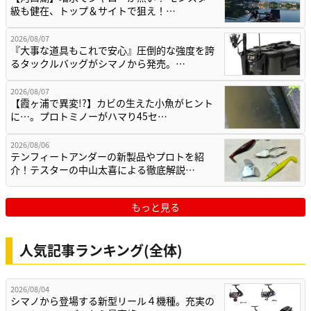
級も健在、トップ＆サイトで狙え！…
2026/08/07
『大事な道具もこれで安心』圧倒的な強度を誇
るタックルバッグがシマノから発売。…
2026/08/07
【霞ヶ浦で異変!?】カビの生えた小魚がヒント
に…。プロトミノーがハマり45セ…
2026/08/06
テンフィートアンダーの新製品やプロトを紹
介！テスターの中山太喜による徹底解説…
もっと見る
人気記事ランキング(全体)
2026/08/04
シマノから登場する新型リール４機種。充実の