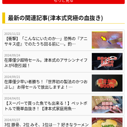
もっと見る
最新の関連記事(津本式究極の血抜き)
2025/11/22
【衝撃】「こんなにいたのか…」恐怖の『アニ
サキス症』でのたうち回る前に…。釣…
2024/09/24
在庫僅少超特セール。津本式のアサシンナイフ
Jr.が6割引超！
2024/09/21
在庫僅少早い者勝ち！『世界初の製法のかつお
ぶし』 お得セールで放出しますよ！…
2024/04/01
【スーパーで買った魚でも出来る！】ペットボ
トルで簡単血抜き！【津本式家庭用魚…
2024/03/27
3位 豚骨、2位 みそ、1位は…？ 好きなラーメン