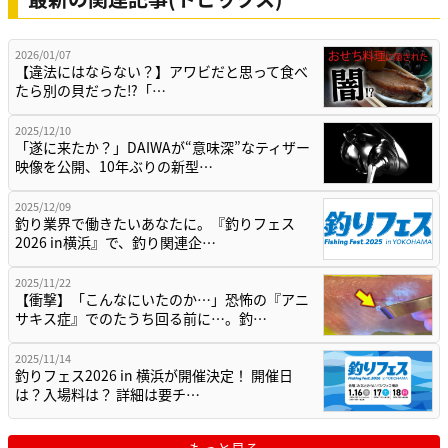
2026/01/07
【違法にはならない？】アワビだと思って食べ
たら別の貝だった⁉「…
2025/12/10
「遂に来たか？」DAIWAが“意味深”なティザー
映像を公開、10年ぶりの新型…
2025/12/09
釣り業界で働きたいあなたに。『釣りフェス
2026 in横浜』で、釣り関連企…
2025/11/22
【衝撃】「こんなにいたのか…」恐怖の『アニ
サキス症』でのたうち回る前に…。釣…
2025/11/14
釣りフェス2026 in 横浜が開催決定！ 開催日
は？入場料は？ 詳細は要チ…