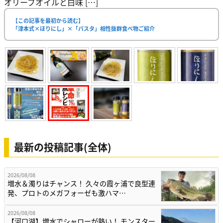
オリーブオイルと白味 […]
【この記事を最初から読む】
「津本式×ほりにし」×「パスタ」相性抜群食べ物ご紹介
最新の投稿記事(全体)
2026/08/08
増水＆濁りはチャンス！ 久々の霞ヶ浦で良型連
発、プロトのメガフォーゼも激ハマ…
2026/08/08
【河口湖】増水でシャローが熱い！ モンスター