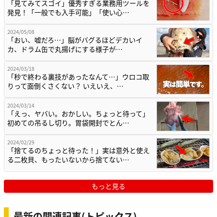
「見てみてスゴイ」優秀すぎる業務用ツールを
発見！「一般でも入手可能」「使い心…
2024/05/08
「おい、嘘だろ…」脳がバグるほどデカいイ
カ、ドラム缶で丸揚げにする様子が…
2024/03/18
「秒で終わる裏技があったなんて…」ウロコ取
りって面倒くさくない？ いえいえ、…
2024/03/14
「えっ、ヤバい。おかしい。ちょっと待って」
初めての吊るし切り。胃袋開封でとん…
2024/02/29
「捨てるのちょっと待った！」実は意外と使え
る二枚貝、もったいないから捨てない…
もっと見る
最新の関連記事(トピックス)