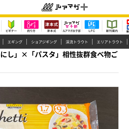
エギング
ショアジギング
渓流トラウト
エリアトラウト
×ほりにし」×「パスタ」相性抜群食べ物ご