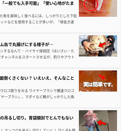
！「一般でも入手可能」「使い心地がたま
った魚を美味しく食べるには、しっかりとした下処
セットなどを使用することが多いが、「骨抜き達
ラム缶で丸揚げにする様子が…
ンするなんて… ハイサイ探偵団（はいさい・た
でチャンネルをスタートさせるが、釣りやアウト
面倒くさくない？ いえいえ、そんなこと
ウロコ取りをみる ワイヤーブラシで爆速ウロコ
イヤーブラシ」。マダイなど鱗がしっかりした魚
の吊るし切り。胃袋開封でとんでもない
！ アンコウを吊るし切りしていく！ 泣く子も黙