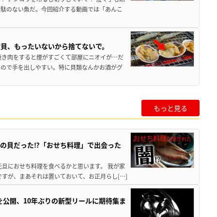
無駄のない魚だ。今回紹介する動画では「あんこ
枚貝、もったいないから捨てないで。
焼き肉をすると煙がすごくて部屋にニオイが…だ
いので手を出しやすい。特に貝類なんかお酒がグ
もっと見る
の貝だった⁉「おせち料理」で出会った
元旦におせち料理を食べるかと思います。 我が家
すが、まあそれは置いておいて、お正月らし[…]
像を公開、10年ぶりの新型リールに期待集ま