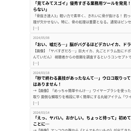
「見てみてスゴイ」優秀すぎる業務用ツールを発見
らない」
「骨抜き達人3」軽い力で素早く、きれいに骨が抜ける！ 釣
理が欠かせない。特に、骨の処理は重要となる。通常はピン
[…]
2024/05/08
「おい、嘘だろ…」脳がバグるほどデカいイカ、ド
【画像】「ヤバすぎだろ…」巨大イカ、丸ごとドラム缶にドボ
んていだん） 視聴者からの依頼を調査するというコンセプト
[…]
2024/03/18
「秒で終わる裏技があったなんて…」ウロコ取りって
はありません！
→【画像】「めっちゃ簡単やんけ…」ワイヤーブラシを使った
取り 面倒な鱗取りを格段に早く簡単にする丸秘アイテム「ワ
[…]
2024/03/14
「えっ、ヤバい。おかしい。ちょっと待って」初めて
ことに…
→【画像】アンコウの腹から《とんでもないもの》が出てきた