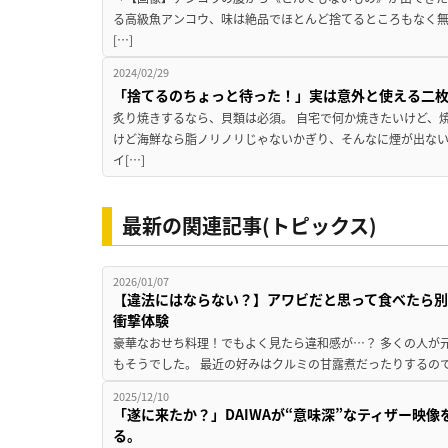
る高級魚アンコウ、味は絶品でほとんど捨てるところもなく
[…]
2024/02/29
「捨てるのちょっと待った！」実は意外と使える二
炙り焼きするなら、貝類は必須。 自宅で何か焼きたいけど、
けど海鮮なら脂ノリノリじゃないかぎり、そんなに煙が出な
イ[…]
最新の関連記事(トピックス)
2026/01/07
【違法にはならない？】アワビだと思って食べたら別
衝撃体験
豪華なおせち料理！でもよく見たら違和感が…？ 多くの人が
もそうでした。 最近の好みはクルミの甘露煮だったりするので
2025/12/10
「遂に来たか？」DAIWAが“意味深”なティザー映
る。