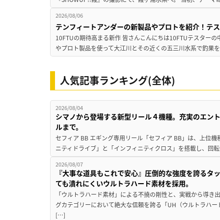
2026/08/06
テンフィートアンダーの新製品やプロトを紹介！テ
10FTUの期待高まる新作 皆さんこんにちは10FTUテスターの
やプロト製品を使って大江川とその近くの五三川水系で釣果を
人気記事ランキング(全体)
2026/08/04
シマノから登場する新型リール４機種。充実のエン
ルまで。
セフィア BB エギング専用リール「セフィア BB」は、上
ニティドライブ」と「インフィニティクロス」を搭載し、回転
2026/08/07
『大事な道具もこれで安心』圧倒的な強度を誇るタ
ても潰れにくいウルトラハード素材を採用。
「ウルトラハード素材」による不撓の剛性と、実戦から導き出
グカテゴリーにおいて絶大な信頼を誇る「UH（ウルトラハー
[…]