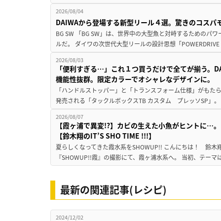
2026/08/04
DAIWAから登場する新型リール４選。驚きのコス
BG SW 「BG SW」は、世界中の大型魚と対峙するための
ルだ。 ダイワの次世代大型リールの設計思想「POWERDRIVE D
2026/08/03
「便利すぎる…」これ１つ買うだけで全てが揃う。D
機能性抜群。限定カラーでオシャレなデザインに。
「ハンドルストッパー」と「トランスフォーム仕様」がもたらす
発売される「タックルボックスTB カスタム プレッソSP」。
2026/08/07
【霞ヶ浦で異変!?】カビの生えた小魚がヒントに…。
【鈴木翔のIT’S SHO TIME !!!】
夏らしくなってきた霞水系をSHOWUP!! こんにちは！ 鈴木翔です。
『SHOWUP!!霞』の撮影にて、霞ヶ浦水系へ。 当初、テーマ
最新の関連記事(レシピ)
2024/12/02