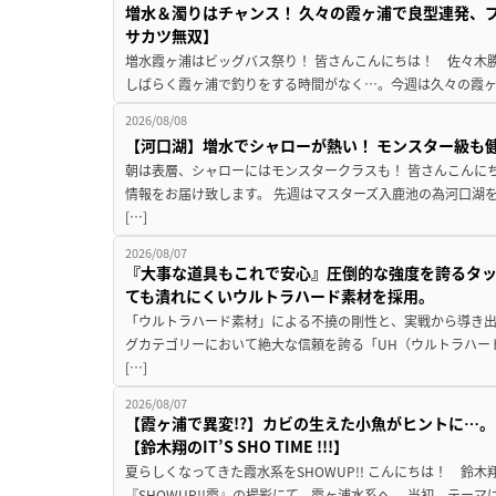
増水＆濁りはチャンス！ 久々の霞ヶ浦で良型連発、
サカツ無双】
増水霞ヶ浦はビッグバス祭り！ 皆さんこんにちは！ 佐々木
しばらく霞ヶ浦で釣りをする時間がなく…。今週は久々の霞ヶ浦
2026/08/08
【河口湖】増水でシャローが熱い！ モンスター級も
朝は表層、シャローにはモンスタークラスも！ 皆さんこんに
情報をお届け致します。 先週はマスターズ入鹿池の為河口湖
[…]
2026/08/07
『大事な道具もこれで安心』圧倒的な強度を誇るタ
ても潰れにくいウルトラハード素材を採用。
「ウルトラハード素材」による不撓の剛性と、実戦から導き出
グカテゴリーにおいて絶大な信頼を誇る「UH（ウルトラハー
[…]
2026/08/07
【霞ヶ浦で異変!?】カビの生えた小魚がヒントに…。
【鈴木翔のIT’S SHO TIME !!!】
夏らしくなってきた霞水系をSHOWUP!! こんにちは！ 鈴木翔です。
『SHOWUP!!霞』の撮影にて、霞ヶ浦水系へ。 当初、テーマ