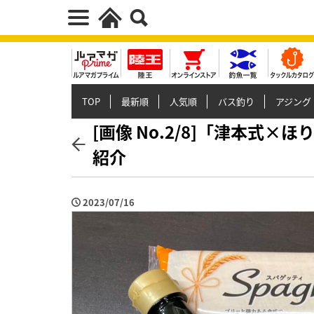
TOP
最新順
人気順
バス釣り
アジング
[画像 No.2/8]「津本式
紹介
2023/07/16