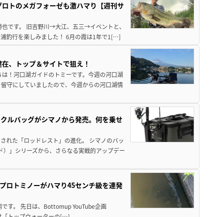
プロトのメガフォーゼも激ハマり【週刊サ
勝也です。 旧吉野川→大江、五三→イベントと、
釣行を楽しみました！ 6月の霞は1年で1[…]
健在、トップ＆サイトで狙え！
ちは！河口湖ガイドのトミーです。今週の河口湖
を留守にしていましたので、今週からの河口湖情
ックルバッグがシマノから発売。何を乗せ
された「ロッドレスト」の進化。 シマノのバッ
ド）」シリーズから、さらなる実戦的アップデー
プロトミノーがハマり45センチ級を連発
 先日は、Bottomup YouTube企画
は「トップウォーターの[…]