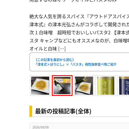
絶大な人気を誇るスパイス『アウトドアスパイ
津本式』の津本光弘さんがコラボして開発された
次 1 白味噌 超時短でおいしいパスタ2 【津
スタ キャンプなどにもオススメなのが、白味
オイルと白味 […]
【この記事を最初から読む】
「津本式×ほりにし」×「パスタ」相性抜群食べ物ご紹介
最新の投稿記事(全体)
2026/08/08