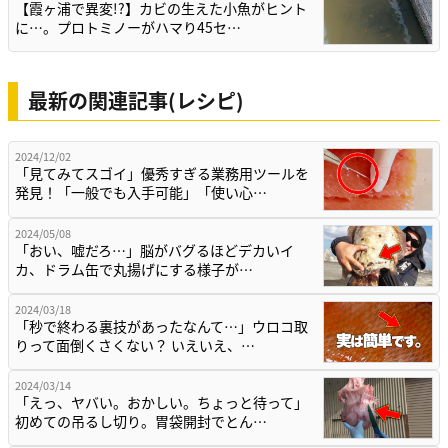
【霞ヶ浦で異変!?】カビの生えた小魚がヒント
に…。プロトミノーがハマり45セ…
最新の関連記事(レシピ)
2024/12/02
「見てみてスゴイ」優秀すぎる業務用ツールを
発見！「一般でも入手可能」「使い心…
2024/05/08
「おい、嘘だろ…」脳がバグるほどデカいイ
カ、ドラム缶で丸揚げにする様子が…
2024/03/18
「秒で終わる裏技があったなんて…」ウロコ取
りって面倒くさくない？ いえいえ、…
2024/03/14
「えっ、ヤバい。おかしい。ちょっと待って」
初めての吊るし切り。胃袋開封でとん…