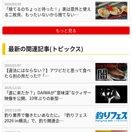
2024/02/29
「捨てるのちょっと待った！」実は意外と使え
る二枚貝、もったいないから捨てない…
もっと見る
最新の関連記事(トピックス)
2026/01/07
【違法にはならない？】アワビだと思って食べ
たら別の貝だった⁉「…
2025/12/10
「遂に来たか？」DAIWAが“意味深”なティザー
映像を公開、10年ぶりの新型…
2025/12/09
釣り業界で働きたいあなたに。『釣りフェス
2026 in横浜』で、釣り関連企…