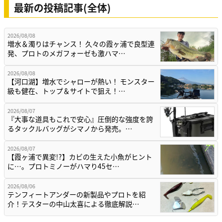
最新の投稿記事(全体)
2026/08/08
増水＆濁りはチャンス！ 久々の霞ヶ浦で良型連
発、プロトのメガフォーゼも激ハマ…
2026/08/08
【河口湖】増水でシャローが熱い！ モンスター
級も健在、トップ＆サイトで狙え！…
2026/08/07
『大事な道具もこれで安心』圧倒的な強度を誇
るタックルバッグがシマノから発売。…
2026/08/07
【霞ヶ浦で異変!?】カビの生えた小魚がヒント
に…。プロトミノーがハマり45セ…
2026/08/06
テンフィートアンダーの新製品やプロトを紹
介！テスターの中山太喜による徹底解説…