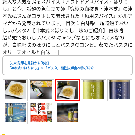
絶大な人気を誇るスパイス『アウトドアスパイス・ほりに
し』と今、話題の魚仕立て師『究極の血抜き・津本式』の津
本光弘さんがコラボして開発された『魚用スパイス』がルア
マガから発売されています。 目次 1 白味噌 超時短でおい
しいパスタ2 【津本式×ほりにし 味のご紹介】 白味噌
超時短でおいしいパスタ キャンプなどにもオススメなの
が、白味噌味のほりにしとパスタのコンビ。茹でたパスタに
オリーブオイルと白味 […]
【この記事を最初から読む】
「津本式×ほりにし」×「パスタ」相性抜群食べ物ご紹介