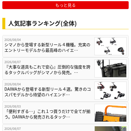
もっと見る
人気記事ランキング(全体)
2026/08/04
シマノから登場する新型リール４機種。充実の
エントリーモデルから最高峰のハイエ…
2026/08/07
『大事な道具もこれで安心』圧倒的な強度を誇
るタックルバッグがシマノから発売。…
2026/08/04
DAIWAから登場する新型リール４選。驚きのコ
スパモデルから待望のハイエンド…
2026/08/03
「便利すぎる…」これ１つ買うだけで全てが揃
う。DAIWAから発売されるタック…
2026/08/07