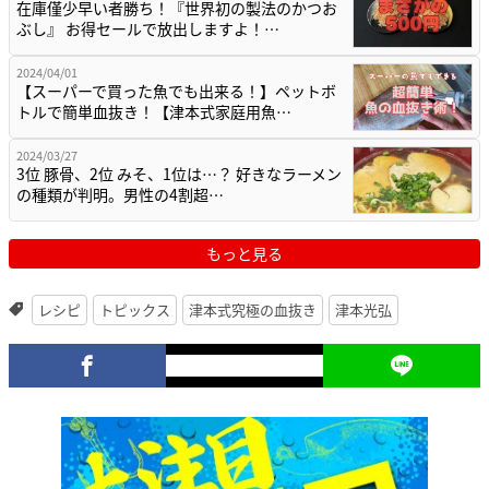
在庫僅少早い者勝ち！『世界初の製法のかつお
ぶし』 お得セールで放出しますよ！…
2024/04/01
【スーパーで買った魚でも出来る！】ペットボ
トルで簡単血抜き！【津本式家庭用魚…
2024/03/27
3位 豚骨、2位 みそ、1位は…？ 好きなラーメン
の種類が判明。男性の4割超…
もっと見る
レシピ
トピックス
津本式究極の血抜き
津本光弘