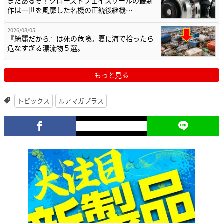
まだあるぞ！クローズドフェイスリールの最新
作は一世を風靡した名機の正統後継機…
2026/08/05
『綺麗だから』は死の危険。夏に海で拾ったら
危なすぎる漂流物５選。
もっと見る
トピックス
ルアマガプラス