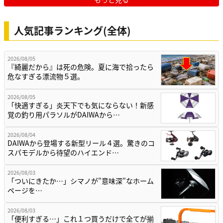
人気記事ランキング(全体)
2026/08/05
『綺麗だから』は死の危険。夏に海で拾ったら
危なすぎる漂流物５選。
2026/08/05
「快適すぎる」炎天下でも気にならない！新感
覚の釣り用パラソルがDAIWAから…
2026/08/04
DAIWAから登場する新型リール４選。驚きのコ
スパモデルから待望のハイエンド…
2026/08/03
「ついにきたか…」シマノが”意味深”なホーム
ページを…
2026/08/03
「便利すぎる…」これ１つ買うだけで全てが揃