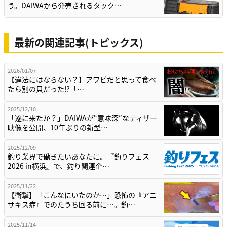
う。DAIWAから発売されるタック…
最新の関連記事(トピックス)
2026/01/07
【違法にはならない？】アワビだと思って食べ
たら別の貝だった⁉「…
2025/12/10
「遂に来たか？」DAIWAが“意味深”なティザー
映像を公開、10年ぶりの新型…
2025/12/09
釣り業界で働きたいあなたに。『釣りフェス
2026 in横浜』で、釣り関連企…
2025/11/22
【衝撃】「こんなにいたのか…」恐怖の『アニ
サキス症』でのたうち回る前に…。釣…
2025/11/14