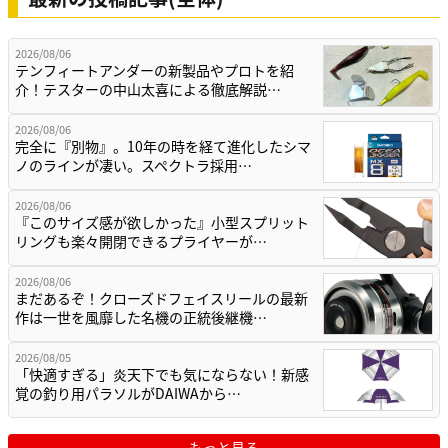
2026/08/06
テンフィートアンダーの新製品やプロトを紹
介！テスターの中山太喜による徹底解説…
2026/08/06
完全に『別物』。10年の時を経て進化したシマ
ノのラインが凄い。スペクトラ採用…
2026/08/06
『このサイズ感が欲しかった』小型スプリット
リングも楽々開閉できるプライヤーが…
2026/08/06
まだあるぞ！クローズドフェイスリールの最新
作は一世を風靡した名機の正統後継機…
2026/08/05
「快適すぎる」炎天下でも気にならない！新感
覚の釣り用パラソルがDAIWAから…
もっと見る