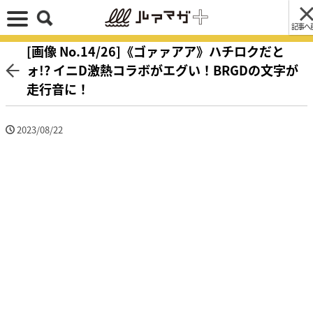
記事へ
[画像 No.14/26]《ゴァァアア》ハチロクだと
ォ!? イニD激熱コラボがエグい！BRGDの文字が
走行音に！
2023/08/22