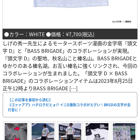
●カラー：WHITE ●価格：¥7,700(税込)
しげの秀一先生によるモータースポーツ漫画の金字塔『頭文
字 D』と「BASS BRIGADE」のコラボレーションが実現。
『頭文字 D』の聖地、秋名山こと榛名山。BASS BRIGADEと
ゆかりのある榛名湖。お互い榛名に強くリンクされ、今回の
コラボレーションが生まれました。「頭文字 D × BASS
BRIGADE」のコラボレーションアイテムは2023年8月25日
正午12時よりBASS BRIGADE […]
【この記事を最初から読む】
《ゴァァアア》ハチロクだとォ!? イニD激熱コラボがエグい！BRGDの文字が走
行音に！