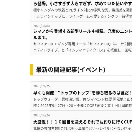
ら登場。小さすぎず大きすぎず、求めていた使いや
極小リングへの執着とPEライン対応の鋭利な刃。機能美を凝
ールラインナップに、ライトゲームを愛するアングラー待望の新作『
2026/08/04
シマノから登場する新型リール４機種。充実のエン
ルまで。
セフィア BB エギング専用リール「セフィア BB」は、上
ニティドライブ」と「インフィニティクロス」を搭載し、回転
最新の関連記事(イベント)
2025/09/25
早くも開催！“トップのトップ”を勝ち取るのは誰だ
トップウォーター最強決定戦、再び イベント概要 開催地：
時：2025年9月27日・28日主催：DOPE後援：富士河口湖町参
2025/06/24
大盛況！！１０回目を迎えるそれでも釣りに行くCU
驚愕の参加者数!!これはもう草試合というレベルじゃない!? 