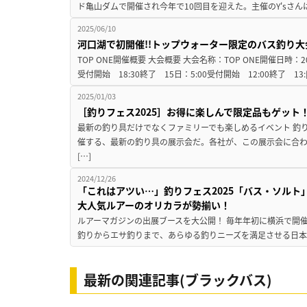
ド亀山ダムで開催され今年で10回目を迎えた。主催のY'sさん
2025/06/10
河口湖で初開催!!トップウォーター限定のバス釣り大会
TOP ONE開催概要 大会概要 大会名称：TOP ONE開催日時：2
受付開始 18:30終了 15日：5:00受付開始 12:00終了 13:
2025/01/03
［釣りフェス2025］お得に楽しんで限定品もゲッ
最新の釣り具だけでなくファミリーでも楽しめるイベント 釣
催する、最新の釣り具の展示会だ。各社が、この展示会に合
[…]
2024/12/26
「これはアツい…」釣りフェス2025「バス・ソル
大人気ルアーのオリカラが勢揃い！
ルアーマガジンの出展ブースを大公開！ 毎年年初に横浜で開催
釣りからエサ釣りまで、あらゆる釣りニーズを満足させる日本
最新の関連記事(ブラックバス)