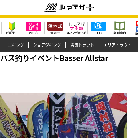
エギング
ショアジギング
渓流トラウト
エリアトラウト
バス釣りイベントBasser Allstar