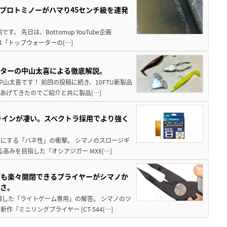
プロトミノーがハマり45センチ級を連発
 先日は、Bottomup YouTube企画
は「トップウォーターの[…]
スターの中山太喜による徹底解説。
中山太喜です！ 前回の投稿に続き、10FTU新製品
あげてきたのでご紹介と共に製品[…]
ラインが凄い。スペクトラ採用でより強く
楽にする「バネ性」の衝撃。 シマノのスロージギ
高みを目指した『オシアジガー MX8[…]
グも楽々開閉できるプライヤーがシマノか
すさ。
縮した「ライトゲーム専用」の解答。 シマノのツ
ミニリングプライヤー [CT-544[…]