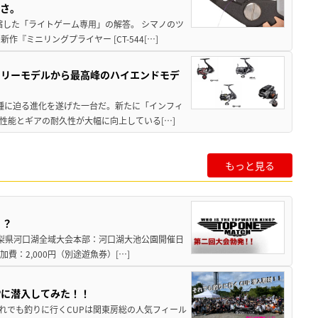
すさ。
縮した「ライトゲーム専用」の解答。 シマノのツ
ミニリングプライヤー [CT-544[…]
トリーモデルから最高峰のハイエンドモデ
位機種に迫る進化を遂げた一台だ。新たに「インフィ
性能とギアの耐久性が大幅に向上している[…]
もっと見る
！？
山梨県河口湖全域大会本部：河口湖大池公園開催日
加費：2,000円（別途遊魚券）[…]
Pに潜入してみた！！
それでも釣りに行くCUPは関東房総の人気フィール