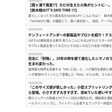
2026/08/07
【霞ヶ浦で異変!?】カビの生えた小魚がヒントに…。
【鈴木翔のIT’S SHO TIME !!!】
夏らしくなってきた霞水系をSHOWUP!! こんにちは！ 鈴木翔です。
『SHOWUP!!霞』の撮影にて、霞ヶ浦水系へ。 当初、テーマ
2026/08/06
テンフィートアンダーの新製品やプロトを紹介！テ
10FTUの期待高まる新作 皆さんこんにちは10FTUテスターの
やプロト製品を使って大江川とその近くの五三川水系で釣果を
2026/08/06
完全に『別物』。10年の時を経て進化したシマノの
生まれ変わった。
低伸度の限界を突破する「MX+工法」と、ジグ操作を劇的に
ング専用PEラインとして登場した「MX4」から10年。さらなる
2026/08/06
『このサイズ感が欲しかった』小型スプリットリン
ら登場。小さすぎず大きすぎず、求めていた使いや
極小リングへの執着とPEライン対応の鋭利な刃。機能美を凝
ールラインナップに、ライトゲームを愛するアングラー待望の新作『