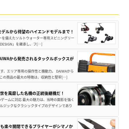
パモデルから待望のハイエンドモデルまで！
パワーを備えたソルトウォーター専用スピニングリー
ESIGN」を継承し、フ[…]
AIWAから発売されるタックルボックスが
、エリア専用の操作性と機動力。 DAIWAから
この商品の最大の特徴は、収納性と堅牢[…]
一世を風靡した名機の正統後継機だ！
のゲームに対応 最大の魅力は、当時の面影を強く
ルジックなクラシックタイプのデザインであり
グも楽々開閉できるプライヤーがシマノか