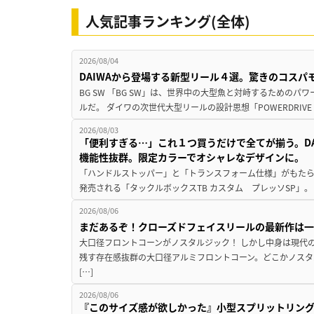
人気記事ランキング(全体)
2026/08/04
DAIWAから登場する新型リール４選。驚きのコス
BG SW 「BG SW」は、世界中の大型魚と対峙するための
ルだ。 ダイワの次世代大型リールの設計思想「POWERDRIVE D
2026/08/03
「便利すぎる…」これ１つ買うだけで全てが揃う。D
機能性抜群。限定カラーでオシャレなデザインに。
「ハンドルストッパー」と「トランスフォーム仕様」がもたらす
発売される「タックルボックスTB カスタム プレッソSP」。
2026/08/06
まだあるぞ！クローズドフェイスリールの最新作は
大口径フロントコーンがノスタルジック！ しかし中身は現代
残す存在感抜群の大口径アルミフロントコーン。どこかノスタ
[…]
2026/08/06
『このサイズ感が欲しかった』小型スプリットリン