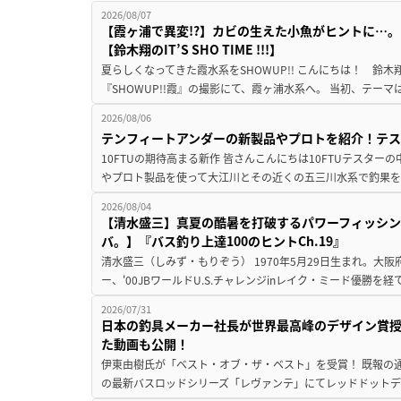
2026/08/07
【霞ヶ浦で異変!?】カビの生えた小魚がヒントに…。
【鈴木翔のIT’S SHO TIME !!!】
夏らしくなってきた霞水系をSHOWUP!! こんにちは！ 鈴木翔です。
『SHOWUP!!霞』の撮影にて、霞ヶ浦水系へ。 当初、テーマ
2026/08/06
テンフィートアンダーの新製品やプロトを紹介！テ
10FTUの期待高まる新作 皆さんこんにちは10FTUテスターの
やプロト製品を使って大江川とその近くの五三川水系で釣果を
2026/08/04
【清水盛三】真夏の酷暑を打破するパワーフィッシン
バ。】『バス釣り上達100のヒントCh.19』
清水盛三（しみず・もりぞう） 1970年5月29日生まれ。大阪
ー、'00JBワールドU.S.チャレンジinレイク・ミード優勝を
2026/07/31
日本の釣具メーカー社長が世界最高峰のデザイン賞
た動画も公開！
伊東由樹氏が「ベスト・オブ・ザ・ベスト」を受賞！ 既報の通
の最新バスロッドシリーズ「レヴァンテ」にてレッドドットデザ