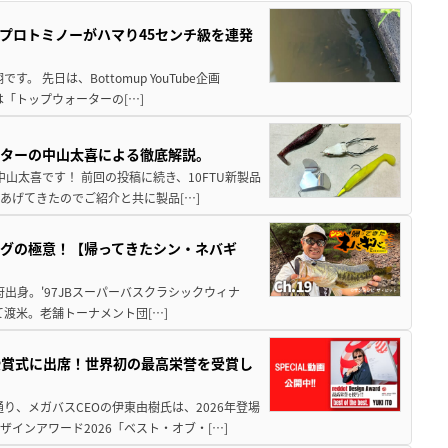
プロトミノーがハマり45センチ級を連発
 先日は、Bottomup YouTube企画
は「トップウォーターの[…]
スターの中山太喜による徹底解説。
中山太喜です！ 前回の投稿に続き、10FTU新製品
あげてきたのでご紹介と共に製品[…]
グの極意！【帰ってきたシン・ネバギ
府出身。'97JBスーパーバスクラシックウィナ
経て渡米。老舗トーナメント団[…]
授賞式に出席！世界初の最高栄誉を受賞し
り、メガバスCEOの伊東由樹氏は、2026年登場
インアワード2026「ベスト・オブ・[…]