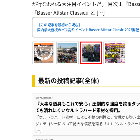
が⾏なわれる大注目イベントだ。 目次 1 『Basser 
『Basser Allstar Classic』と […]
【この記事を最初から読む】
国内最⼤規模のバス釣りイベントBasser Allstar Classic 2023開
最新の投稿記事(全体)
2026/08/07
『大事な道具もこれで安心』圧倒的な強度を誇るタ
ても潰れにくいウルトラハード素材を採用。
「ウルトラハード素材」による不撓の剛性と、実戦から導き出
グカテゴリーにおいて絶大な信頼を誇る「UH（ウルトラハー
[…]