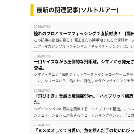
最新の関連記事(ソルトルアー)
2026/07/30
憧れのプロとサーフフィッシングで直接対決！ 【堀田光
この記事の動画を見る！ 堀田さんも勝手知ったる北茨城サーフで
ルアーマガジンソルトチャンネル『ネッサチャレンジ』は、シマ
2026/07/30
一口サイズながら圧倒的な飛距離。シマノから発売
登場。
シマノ・モニカ 100F ジェットブーストがシャローゲームを
ニカ」シリーズから、喰わせに特化したダウンサイジングモデル『
2026/07/30
『飛びすぎ』脅威の飛距離96m。”ハイブリッド構
た。
ヘビーシンペンの限界を突破する「ハイブリッド構造」。 シ
シチュエーションに対応するヘビーシンキングペンシル『ヒカゲ 
2026/07/22
「ヌメヌメしてて可愛い」魚を掴んだ手の匂いにびっ