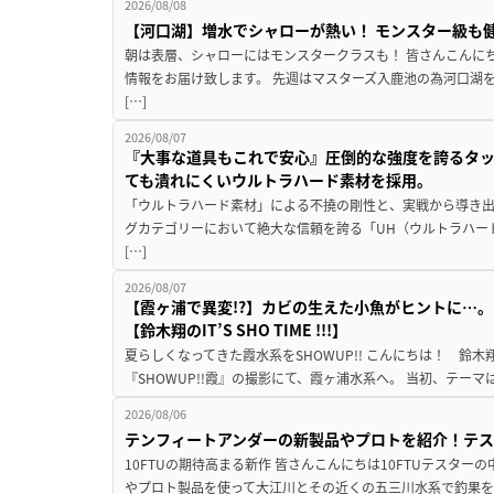
2026/08/08
【河口湖】増水でシャローが熱い！ モンスター級も
朝は表層、シャローにはモンスタークラスも！ 皆さんこんに
情報をお届け致します。 先週はマスターズ入鹿池の為河口湖
[…]
2026/08/07
『大事な道具もこれで安心』圧倒的な強度を誇るタ
ても潰れにくいウルトラハード素材を採用。
「ウルトラハード素材」による不撓の剛性と、実戦から導き出
グカテゴリーにおいて絶大な信頼を誇る「UH（ウルトラハー
[…]
2026/08/07
【霞ヶ浦で異変!?】カビの生えた小魚がヒントに…。
【鈴木翔のIT’S SHO TIME !!!】
夏らしくなってきた霞水系をSHOWUP!! こんにちは！ 鈴木翔です。
『SHOWUP!!霞』の撮影にて、霞ヶ浦水系へ。 当初、テーマ
2026/08/06
テンフィートアンダーの新製品やプロトを紹介！テ
10FTUの期待高まる新作 皆さんこんにちは10FTUテスターの
やプロト製品を使って大江川とその近くの五三川水系で釣果を