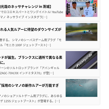
哉のネッサチャレンジ in 茨城】
ロコエキスパートとワンデイバトル! YouTube
ノ ネッサライブ インスタグラ[…]
される人気ルアーに待望のダウンサイズが
席巻する。 シマノのシーバスゲーム用プラグ「モ
モニカ 100F ジェットブースト[…]
ロッドが誕生。ブランクスに適所で異なる素
本に。
リーンのソルトロッドブランド「アバンギャル
-70H/XX インドミタス70」が登[…]
造”採用のシマノの新作ルアーが万能すぎ
マノのショアソルトゲーム用プラグに、あらゆる
125S ジェットブースト』が登場する。[…]