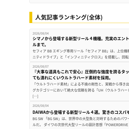
人気記事ランキング(全体)
2026/08/04
シマノから登場する新型リール４機種。充実のエン
ルまで。
セフィア BB エギング専用リール「セフィア BB」は、上
ニティドライブ」と「インフィニティクロス」を搭載し、回転
2026/08/07
『大事な道具もこれで安心』圧倒的な強度を誇るタ
ても潰れにくいウルトラハード素材を採用。
「ウルトラハード素材」による不撓の剛性と、実戦から導き出
グカテゴリーにおいて絶大な信頼を誇る「UH（ウルトラハー
[…]
2026/08/04
DAIWAから登場する新型リール４選。驚きのコス
BG SW 「BG SW」は、世界中の大型魚と対峙するための
ルだ。 ダイワの次世代大型リールの設計思想「POWERDRIVE D