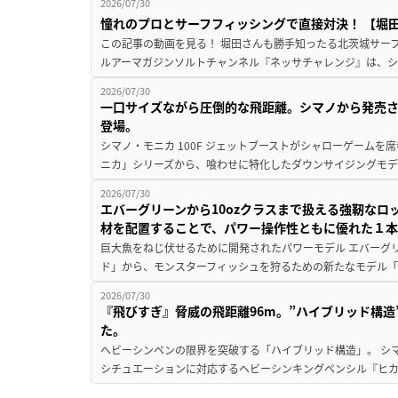
2026/07/30
憧れのプロとサーフフィッシングで直接対決！ 【堀田光
この記事の動画を見る！ 堀田さんも勝手知ったる北茨城サーフで
ルアーマガジンソルトチャンネル『ネッサチャレンジ』は、シマ
2026/07/30
一口サイズながら圧倒的な飛距離。シマノから発売
登場。
シマノ・モニカ 100F ジェットブーストがシャローゲームを
ニカ」シリーズから、喰わせに特化したダウンサイジングモデル『
2026/07/30
エバーグリーンから10ozクラスまで扱える強靭な
材を配置することで、パワー操作性ともに優れた１
巨大魚をねじ伏せるために開発されたパワーモデル エバーグ
ド」から、モンスターフィッシュを狩るための新たなモデル「ZAGC
2026/07/30
『飛びすぎ』脅威の飛距離96m。”ハイブリッド構
た。
ヘビーシンペンの限界を突破する「ハイブリッド構造」。 シ
シチュエーションに対応するヘビーシンキングペンシル『ヒカゲ 