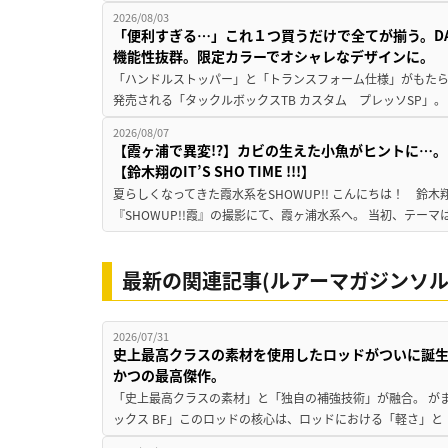
2026/08/03
「便利すぎる…」これ１つ買うだけで全てが揃う。D
機能性抜群。限定カラーでオシャレなデザインに。
「ハンドルストッパー」と「トランスフォーム仕様」がもたらす
発売される「タックルボックスTB カスタム プレッソSP」。
2026/08/07
【霞ヶ浦で異変!?】カビの生えた小魚がヒントに…。
【鈴木翔のIT’S SHO TIME !!!】
夏らしくなってきた霞水系をSHOWUP!! こんにちは！ 鈴木翔です。
『SHOWUP!!霞』の撮影にて、霞ヶ浦水系へ。 当初、テーマ
最新の関連記事(ルアーマガジンソル
2026/07/31
史上最高クラスの素材を使用したロッドがついに誕
かつの最高傑作。
「史上最高クラスの素材」と「独自の補強技術」が融合。 が
ックス BF」このロッドの核心は、ロッドにおける「軽さ」と