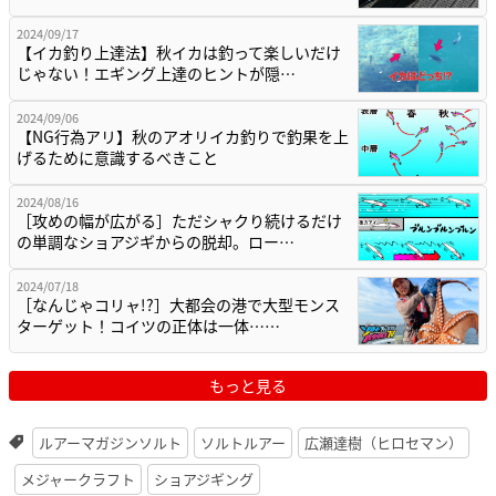
2024/09/17
【イカ釣り上達法】秋イカは釣って楽しいだけ
じゃない！エギング上達のヒントが隠…
2024/09/06
【NG行為アリ】秋のアオリイカ釣りで釣果を上
げるために意識するべきこと
2024/08/16
［攻めの幅が広がる］ただシャクり続けるだけ
の単調なショアジギからの脱却。ロー…
2024/07/18
［なんじゃコリャ!?］大都会の港で大型モンス
ターゲット！コイツの正体は一体……
もっと見る
ルアーマガジンソルト
ソルトルアー
広瀬達樹（ヒロセマン）
メジャークラフト
ショアジギング