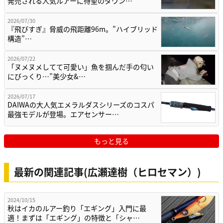
発売される人気ルアーに待望のダウン…
2026/07/30
『飛びすぎ』脅威の飛距離96m。”ハイブリッド
構造”…
2026/07/22
「ヌメヌメしてて可愛い」魚を掴んだ手の匂い
にびっくり…”美少女&…
2026/07/17
DAIWAの大人気エメラルダスシリーズのコスパ
最強モデルが登場。エアセンサー…
もっと見る
最新の関連記事(広瀬達樹（ヒロセマン）)
2024/10/15
秋はイカのルアー釣り「エギング」入門に最
適！まずは「エギング」の特徴と「シャ…