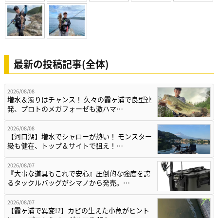
最新の投稿記事(全体)
2026/08/08
増水＆濁りはチャンス！ 久々の霞ヶ浦で良型連
発、プロトのメガフォーゼも激ハマ…
2026/08/08
【河口湖】増水でシャローが熱い！ モンスター
級も健在、トップ＆サイトで狙え！…
2026/08/07
『大事な道具もこれで安心』圧倒的な強度を誇
るタックルバッグがシマノから発売。…
2026/08/07
【霞ヶ浦で異変!?】カビの生えた小魚がヒント