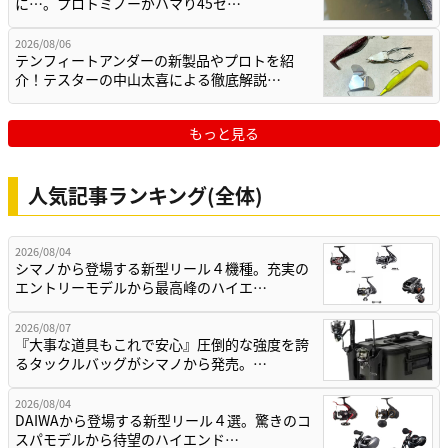
に…。プロトミノーがハマり45セ…
2026/08/06
テンフィートアンダーの新製品やプロトを紹
介！テスターの中山太喜による徹底解説…
もっと見る
人気記事ランキング(全体)
2026/08/04
シマノから登場する新型リール４機種。充実の
エントリーモデルから最高峰のハイエ…
2026/08/07
『大事な道具もこれで安心』圧倒的な強度を誇
るタックルバッグがシマノから発売。…
2026/08/04
DAIWAから登場する新型リール４選。驚きのコ
スパモデルから待望のハイエンド…