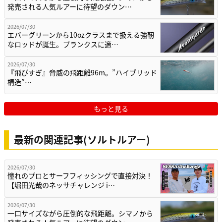
発売される人気ルアーに待望のダウン…
2026/07/30
エバーグリーンから10ozクラスまで扱える強靭
なロッドが誕生。ブランクスに適…
2026/07/30
『飛びすぎ』脅威の飛距離96m。”ハイブリッド
構造”…
もっと見る
最新の関連記事(ソルトルアー)
2026/07/30
憧れのプロとサーフフィッシングで直接対決！
【堀田光哉のネッサチャレンジ i…
2026/07/30
一口サイズながら圧倒的な飛距離。シマノから