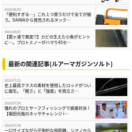
2026/08/03
「便利すぎる…」これ１つ買うだけで全てが揃
う。DAIWAから発売されるタック…
2026/08/07
【霞ヶ浦で異変!?】カビの生えた小魚がヒント
に…。プロトミノーがハマり45セ…
最新の関連記事(ルアーマガジンソルト)
2026/07/31
史上最高クラスの素材を使用したロッドがつい
に誕生。「軽さ」と「強度」を両立さ…
2026/07/30
憧れのプロとサーフフィッシングで直接対決！
【堀田光哉のネッサチャレンジ i…
2026/07/30
一口サイズながら圧倒的な飛距離。シマノから