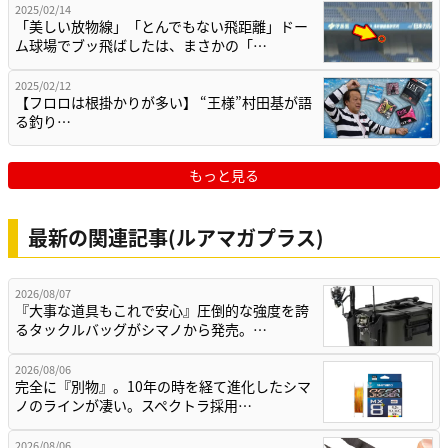
2025/02/14
「美しい放物線」「とんでもない飛距離」ドー
ム球場でブッ飛ばしたは、まさかの「…
2025/02/12
【フロロは根掛かりが多い】 “王様”村田基が語
る釣り…
もっと見る
最新の関連記事(ルアマガプラス)
2026/08/07
『大事な道具もこれで安心』圧倒的な強度を誇
るタックルバッグがシマノから発売。…
2026/08/06
完全に『別物』。10年の時を経て進化したシマ
ノのラインが凄い。スペクトラ採用…
2026/08/06