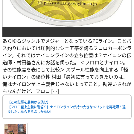
あらゆるジャンルでメジャーとなっているPEライン。ことバ
ス釣りにおいては圧倒的なシェア率を誇るフロロカーボンラ
イン。それではナイロンラインの立ち位置は？ナイロンの伝
道師・村田基さんにお話を伺った。 ＜フロロとナイロン。
その性能差を表にして比較＞ スプール性能を向上する「軽
いナイロン」の優位性 村田「最初に言っておきたいのは、
俺はナイロン至上主義者じゃないよってこと。勘違いされが
ちなんだけど、フロロ […]
【この記事を最初から読む】
【フロロ至上主義に警笛!?】ナイロンラインが持つ大きなメリットを再確認！遠
投したいならえらぶしかない!!