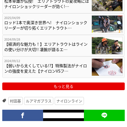
松本幸雄が伝授! エリアトラウトの夏攻略には
ナイロンショックリーダーが効く!…
2025/04/09
ロッド1本で奥深き世界へ! ナイロンショック
リーダーが切り拓くエリアトラウト…
2024/09/28
【経済的な魅力も！】エリアトラウトはライン
の使い分けが大切!! 凄腕が語るエ…
2024/09/12
【弱いから太くしている!?】特殊製法がナイロ
ンの強度を変えた【ナイロンVSフ…
もっと見る
村田基
ルアマガプラス
ナイロンライン