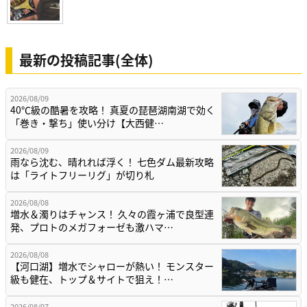
最新の投稿記事(全体)
2026/08/09
40℃級の酷暑を攻略！ 真夏の琵琶湖南湖で効く
「巻き・撃ち」使い分け【大西健…
2026/08/09
雨なら沈む、晴れれば浮く！ 七色ダム最新攻略
は「ライトフリーリグ」が切り札
2026/08/08
増水＆濁りはチャンス！ 久々の霞ヶ浦で良型連
発、プロトのメガフォーゼも激ハマ…
2026/08/08
【河口湖】増水でシャローが熱い！ モンスター
級も健在、トップ＆サイトで狙え！…
2026/08/07