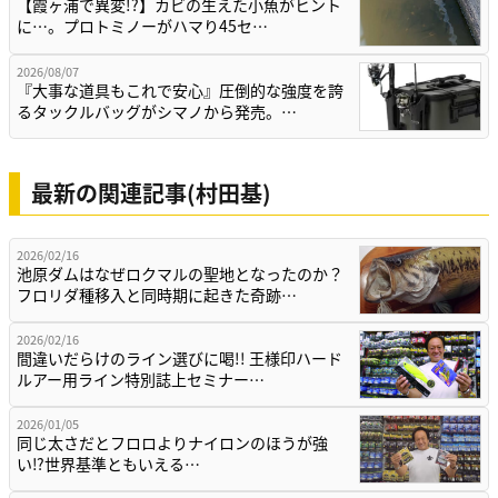
【霞ヶ浦で異変!?】カビの生えた小魚がヒント
に…。プロトミノーがハマり45セ…
2026/08/07
『大事な道具もこれで安心』圧倒的な強度を誇
るタックルバッグがシマノから発売。…
最新の関連記事(村田基)
2026/02/16
池原ダムはなぜロクマルの聖地となったのか？
フロリダ種移入と同時期に起きた奇跡…
2026/02/16
間違いだらけのライン選びに喝!! 王様印ハード
ルアー用ライン特別誌上セミナー…
2026/01/05
同じ太さだとフロロよりナイロンのほうが強
い⁉世界基準ともいえる…