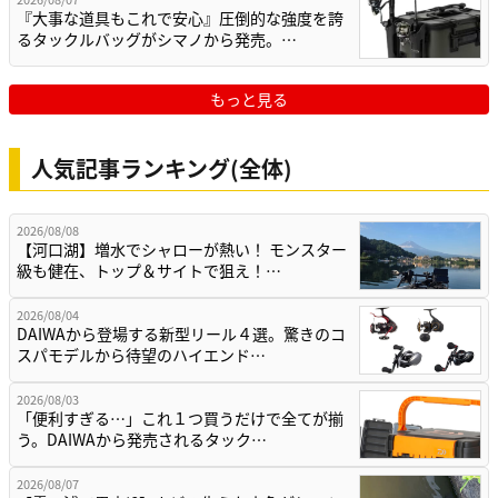
『大事な道具もこれで安心』圧倒的な強度を誇
るタックルバッグがシマノから発売。…
もっと見る
人気記事ランキング(全体)
2026/08/08
【河口湖】増水でシャローが熱い！ モンスター
級も健在、トップ＆サイトで狙え！…
2026/08/04
DAIWAから登場する新型リール４選。驚きのコ
スパモデルから待望のハイエンド…
2026/08/03
「便利すぎる…」これ１つ買うだけで全てが揃
う。DAIWAから発売されるタック…
2026/08/07