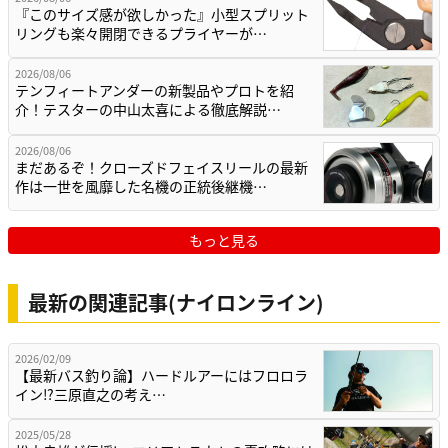
『このサイズ感が欲しかった』小型スプリット
リングも楽々開閉できるプライヤーが…
2026/08/06
テンフィートアンダーの新製品やプロトを紹
介！テスターの中山太喜による徹底解説…
2026/08/06
まだあるぞ！クローズドフェイスリールの最新
作は一世を風靡した名機の正統後継機…
もっと見る
最新の関連記事(ナイロンライン)
2026/02/09
【最新バス釣り論】ハードルアーにはフロロラ
イン⁉三原直之の考え…
2025/05/28