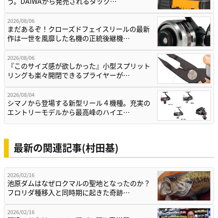
う。DAIWAから発売されるタック…
2026/08/06
まだあるぞ！クローズドフェイスリールの最新
作は一世を風靡した名機の正統後継機…
2026/08/06
『このサイズ感が欲しかった』小型スプリット
リングも楽々開閉できるプライヤーが…
2026/08/04
シマノから登場する新型リール４機種。充実の
エントリーモデルから最高峰のハイエ…
最新の関連記事(村田基)
2026/02/16
池原ダムはなぜロクマルの聖地となったのか？
フロリダ種移入と同時期に起きた奇跡…
2026/02/16