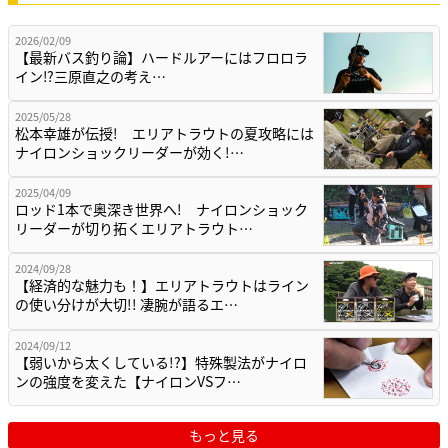
2026/02/09
【最新バス釣り論】ハードルアーにはフロロラ
イン⁉三原直之の考え…
2025/05/28
松本幸雄が伝授! エリアトラウトの夏攻略には
ナイロンショックリーダーが効く!…
2025/04/09
ロッド1本で奥深き世界へ! ナイロンショック
リーダーが切り拓くエリアトラウト…
2024/09/28
【経済的な魅力も！】エリアトラウトはライン
の使い分けが大切!! 凄腕が語るエ…
2024/09/12
【弱いから太くしている!?】特殊製法がナイロ
ンの強度を変えた【ナイロンVSフ…
もっと見る