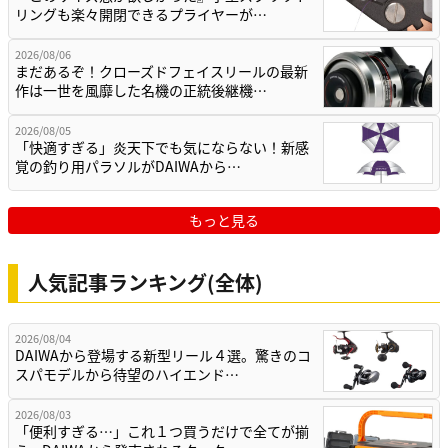
リングも楽々開閉できるプライヤーが…
2026/08/06
まだあるぞ！クローズドフェイスリールの最新
作は一世を風靡した名機の正統後継機…
2026/08/05
「快適すぎる」炎天下でも気にならない！新感
覚の釣り用パラソルがDAIWAから…
もっと見る
人気記事ランキング(全体)
2026/08/04
DAIWAから登場する新型リール４選。驚きのコ
スパモデルから待望のハイエンド…
2026/08/03
「便利すぎる…」これ１つ買うだけで全てが揃