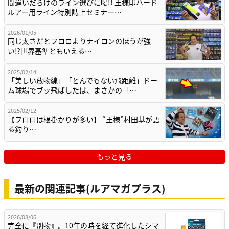
間違いだらけのライン選びに喝!! 王様印ハード
ルアー用ライン特別誌上セミナー…
2026/01/05
同じ太さだとフロロよりナイロンのほうが強
い⁉世界基準ともいえる…
2025/02/14
「美しい放物線」「とんでもない飛距離」ドー
ム球場でブッ飛ばしたは、まさかの「…
2025/02/12
【フロロは根掛かりが多い】 “王様”村田基が語
る釣り…
もっと見る
最新の関連記事(ルアマガプラス)
2026/08/06
完全に『別物』。10年の時を経て進化したシマ