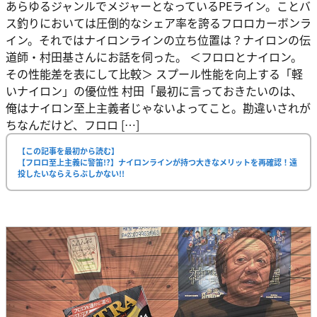
あらゆるジャンルでメジャーとなっているPEライン。ことバ
ス釣りにおいては圧倒的なシェア率を誇るフロロカーボンラ
イン。それではナイロンラインの立ち位置は？ナイロンの伝
道師・村田基さんにお話を伺った。 ＜フロロとナイロン。
その性能差を表にして比較＞ スプール性能を向上する「軽
いナイロン」の優位性 村田「最初に言っておきたいのは、
俺はナイロン至上主義者じゃないよってこと。勘違いされが
ちなんだけど、フロロ […]
【この記事を最初から読む】
【フロロ至上主義に警笛!?】ナイロンラインが持つ大きなメリットを再確認！遠
投したいならえらぶしかない!!