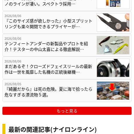
ノのラインが凄い。スペクトラ採用…
2026/08/06
『このサイズ感が欲しかった』小型スプリット
リングも楽々開閉できるプライヤーが…
2026/08/06
テンフィートアンダーの新製品やプロトを紹
介！テスターの中山太喜による徹底解説…
2026/08/06
まだあるぞ！クローズドフェイスリールの最新
作は一世を風靡した名機の正統後継機…
2026/08/05
『綺麗だから』は死の危険。夏に海で拾ったら
危なすぎる漂流物５選。
もっと見る
最新の関連記事(ナイロンライン)