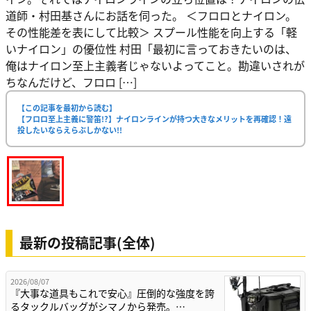
道師・村田基さんにお話を伺った。 ＜フロロとナイロン。
その性能差を表にして比較＞ スプール性能を向上する「軽
いナイロン」の優位性 村田「最初に言っておきたいのは、
俺はナイロン至上主義者じゃないよってこと。勘違いされが
ちなんだけど、フロロ […]
【この記事を最初から読む】
【フロロ至上主義に警笛!?】ナイロンラインが持つ大きなメリットを再確認！遠
投したいならえらぶしかない!!
最新の投稿記事(全体)
2026/08/07
『大事な道具もこれで安心』圧倒的な強度を誇
るタックルバッグがシマノから発売。…