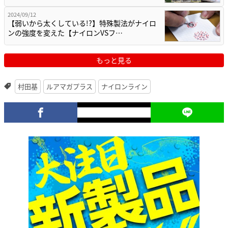
2024/09/12
【弱いから太くしている!?】特殊製法がナイロ
ンの強度を変えた【ナイロンVSフ…
もっと見る
村田基
ルアマガプラス
ナイロンライン