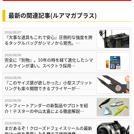
最新の関連記事(ルアマガプラス)
2026/08/07
『大事な道具もこれで安心』圧倒的な強度を誇
るタックルバッグがシマノから発売。…
2026/08/06
完全に『別物』。10年の時を経て進化したシマ
ノのラインが凄い。スペクトラ採用…
2026/08/06
『このサイズ感が欲しかった』小型スプリット
リングも楽々開閉できるプライヤーが…
2026/08/06
テンフィートアンダーの新製品やプロトを紹
介！テスターの中山太喜による徹底解説…
2026/08/06
まだあるぞ！クローズドフェイスリールの最新
作は一世を風靡した名機の正統後継機…