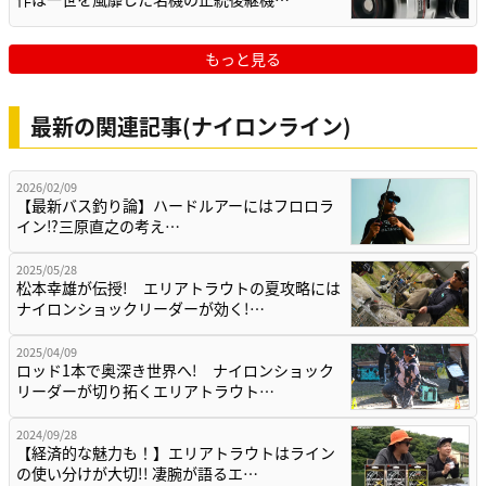
もっと見る
最新の関連記事(ナイロンライン)
2026/02/09
【最新バス釣り論】ハードルアーにはフロロラ
イン⁉三原直之の考え…
2025/05/28
松本幸雄が伝授! エリアトラウトの夏攻略には
ナイロンショックリーダーが効く!…
2025/04/09
ロッド1本で奥深き世界へ! ナイロンショック
リーダーが切り拓くエリアトラウト…
2024/09/28
【経済的な魅力も！】エリアトラウトはライン
の使い分けが大切!! 凄腕が語るエ…