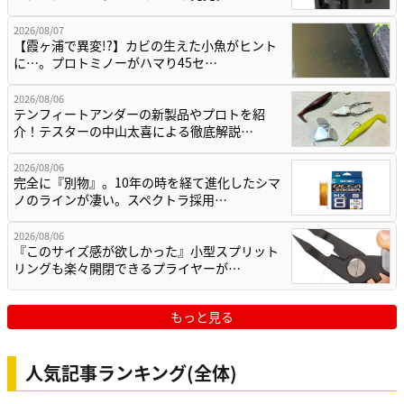
2026/08/07
【霞ヶ浦で異変!?】カビの生えた小魚がヒント
に…。プロトミノーがハマり45セ…
2026/08/06
テンフィートアンダーの新製品やプロトを紹
介！テスターの中山太喜による徹底解説…
2026/08/06
完全に『別物』。10年の時を経て進化したシマ
ノのラインが凄い。スペクトラ採用…
2026/08/06
『このサイズ感が欲しかった』小型スプリット
リングも楽々開閉できるプライヤーが…
もっと見る
人気記事ランキング(全体)