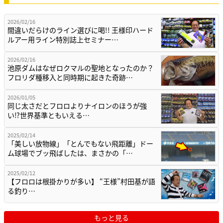
2026/02/16
間違いだらけのライン選びに喝!! 王様印ハード
ルアー用ライン特別誌上セミナー…
2026/02/16
池原ダムはなぜロクマルの聖地となったのか？
フロリダ種移入と同時期に起きた奇跡…
2026/01/05
同じ太さだとフロロよりナイロンのほうが強
い⁉世界基準ともいえる…
2025/02/14
「美しい放物線」「とんでもない飛距離」ドー
ム球場でブッ飛ばしたは、まさかの「…
2025/02/12
【フロロは根掛かりが多い】 “王様”村田基が語
る釣り…
もっと見る