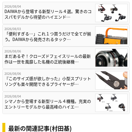
2026/08/04
DAIWAから登場する新型リール４選。驚きのコ
スパモデルから待望のハイエンド…
2026/08/03
「便利すぎる…」これ１つ買うだけで全てが揃
う。DAIWAから発売されるタック…
2026/08/06
まだあるぞ！クローズドフェイスリールの最新
作は一世を風靡した名機の正統後継機…
2026/08/06
『このサイズ感が欲しかった』小型スプリット
リングも楽々開閉できるプライヤーが…
2026/08/04
シマノから登場する新型リール４機種。充実の
エントリーモデルから最高峰のハイエ…
最新の関連記事(村田基)