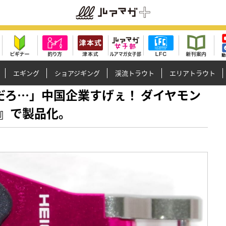
エギング
ショアジギング
渓流トラウト
エリアトラウト
、嘘だろ…」中国企業すげぇ！ ダイヤモン
』で製品化。