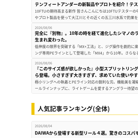
テンフィートアンダーの新製品やプロトを紹介！テ
10FTUの期待高まる新作 皆さんこんにちは10FTUテスターの
やプロト製品を使って大江川とその近くの五三川水系で釣果を
2026/08/06
完全に『別物』。10年の時を経て進化したシマノの
生まれ変わった。
低伸度の限界を突破する「MX+工法」と、ジグ操作を劇的に
ング専用PEラインとして登場した「MX4」から10年。さらなる
2026/08/06
『このサイズ感が欲しかった』小型スプリットリン
ら登場。小さすぎず大きすぎず、求めていた使いや
極小リングへの執着とPEライン対応の鋭利な刃。機能美を凝
ールラインナップに、ライトゲームを愛するアングラー待望の新作『
人気記事ランキング(全体)
2026/08/04
DAIWAから登場する新型リール４選。驚きのコス