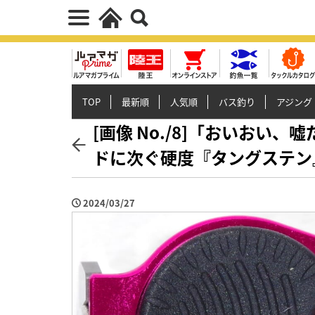
TOP
最新順
人気順
バス釣り
アジング
[画像 No./8]「おいおい
ドに次ぐ硬度『タングステン
2024/03/27