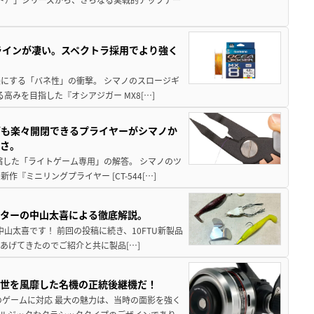
ラインが凄い。スペクトラ採用でより強く
楽にする「バネ性」の衝撃。 シマノのスロージギ
高みを目指した『オシアジガー MX8[…]
グも楽々開閉できるプライヤーがシマノか
すさ。
縮した「ライトゲーム専用」の解答。 シマノのツ
ミニリングプライヤー [CT-544[…]
スターの中山太喜による徹底解説。
中山太喜です！ 前回の投稿に続き、10FTU新製品
あげてきたのでご紹介と共に製品[…]
一世を風靡した名機の正統後継機だ！
のゲームに対応 最大の魅力は、当時の面影を強く