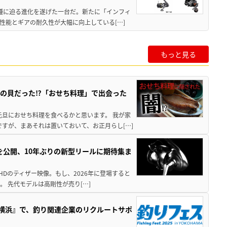
位機種に迫る進化を遂げた一台だ。新たに「インフィ
性能とギアの耐久性が大幅に向上している[…]
もっと見る
の貝だった⁉「おせち料理」で出会った
元旦におせち料理を食べるかと思います。 我が家
すが、まあそれは置いておいて、お正月らし[…]
像を公開、10年ぶりの新型リールに期待集ま
HDのティザー映像。もし、2026年に登場すると
。 先代モデルは高剛性が売り[…]
in横浜』で、釣り関連企業のリクルートサポ