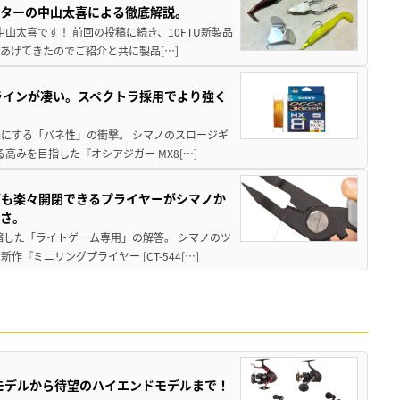
スターの中山太喜による徹底解説。
中山太喜です！ 前回の投稿に続き、10FTU新製品
あげてきたのでご紹介と共に製品[…]
ラインが凄い。スペクトラ採用でより強く
楽にする「バネ性」の衝撃。 シマノのスロージギ
高みを目指した『オシアジガー MX8[…]
グも楽々開閉できるプライヤーがシマノか
すさ。
縮した「ライトゲーム専用」の解答。 シマノのツ
ミニリングプライヤー [CT-544[…]
パモデルから待望のハイエンドモデルまで！