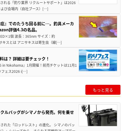
催される「釣り業界 リクルートサポート」は2026
および会場内（自社ブース）[…]
ス症』でのたうち回る前に…。釣具メーカ
on評価4.3の名品。
×1個 波長：365nm サイズ：約
ニサキスとは アニサキスは寄生虫（線[…]
入場料は？ 詳細は要チェック！
in Yokohama』1月開催！前売チケットは11月1
2026 i[…]
もっと見る
ックルバッグがシマノから発売。何を乗せ
された「ロッドレスト」の進化。 シマノのバッ
ド）」シリーズから、さらなる実戦的アップデー