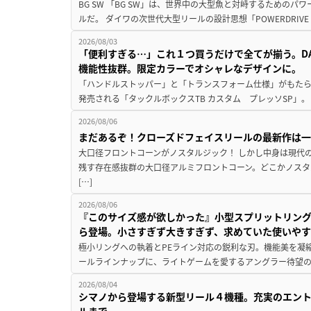
BG SW 「BG SW」は、世界中の大型魚と対峙するための
ルだ。 ダイワの次世代大型リールの設計思想「POWERDRIVE D
2026/08/03
「便利すぎる…」これ１つ買うだけで全てが揃う。D
機能性抜群。限定カラーでオシャレなデザインに。
「ハンドルストッパー」と「トランスフォーム仕様」がもたらす
発売される「タックルボックスTB カスタム プレッソSP」。
2026/08/06
まだあるぞ！クローズドフェイスリールの最新作は
大口径フロントコーンがノスタルジック！ しかし中身は現代
残す存在感抜群の大口径アルミフロントコーン。どこかノスタ
[…]
2026/08/06
『このサイズ感が欲しかった』小型スプリットリン
ら登場。小さすぎず大きすぎず、求めていた使いや
極小リングへの執着とPEライン対応の鋭利な刃。機能美を凝
ールラインナップに、ライトゲームを愛するアングラー待望の新作『
2026/08/04
シマノから登場する新型リール４機種。充実のエン