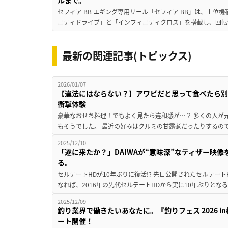
ルまで。
セフィア BB エギング専用リール「セフィア BB」は、上
ニティドライブ」と「インフィニティクロス」を搭載し、回転
最新の関連記事(トピックス)
2026/01/07
【違法にはならない？】アワビだと思って食べたら別
衝撃体験
豪華なおせち料理！でもよく見たら違和感が…？ 多くの人が
もそうでした。 最近の好みはクルミの甘露煮だったりするので
2025/12/10
「遂に来たか？」DAIWAが“意味深”なティザー映
る。
セルテートHDが10年ぶりに復活!? 先日公開されたセルテート
なれば、2016年の先代セルテートHDから実に10年ぶりとなる
2025/12/09
釣り業界で働きたいあなたに。『釣りフェス 2026 
ート開催！