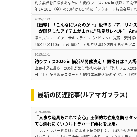
釣り業界を目指すあなたに！ 釣りフェス2026 in 横浜にて開
年1月16日（金）の13時から17時に「リクルート特設会場」
2025/11/22
【衝撃】「こんなにいたのか…」恐怖の『アニサキ
ーが開発したアイテムがまさに“発見器レベル”。Amaz
津本式シリーズ アニサキスライト（ハピソン） 光源：紫外線LED
26×29×160mm 使用電池：アルカリ単3×2個 そもそもア
2025/11/14
釣りフェス2026 in 横浜が開催決定！ 開催日は？
出展社過去最多！260社が集う“釣りの祭典” 『釣りフェス2026 
日（土）から販売スタート！ 釣り業界最大級のイベント『釣りフェス
最新の関連記事(ルアマガプラス)
2026/08/07
『大事な道具もこれで安心』圧倒的な強度を誇るタ
ても潰れにくいウルトラハード素材を採用。
「ウルトラハード素材」による不撓の剛性と、実戦から導き出
グカテゴリーにおいて絶大な信頼を誇る「UH（ウルトラハー