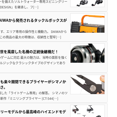
パワーを備えたソルトウォーター専用スピニングリー
ESIGN」を継承し、フ[…]
AIWAから発売されるタックルボックスが
、エリア専用の操作性と機動力。 DAIWAから
この商品の最大の特徴は、収納性と堅牢[…]
一世を風靡した名機の正統後継機だ！
のゲームに対応 最大の魅力は、当時の面影を強く
ルジックなクラシックタイプのデザインであり
グも楽々開閉できるプライヤーがシマノか
すさ。
縮した「ライトゲーム専用」の解答。 シマノのツ
ミニリングプライヤー [CT-544[…]
トリーモデルから最高峰のハイエンドモデ