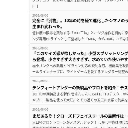
[…]
2026/08/06
完全に『別物』。10年の時を経て進化したシマノの
生まれ変わった。
低伸度の限界を突破する「MX+工法」と、ジグ操作を劇的に
ング専用PEラインとして登場した「MX4」から10年。さらなる
2026/08/06
『このサイズ感が欲しかった』小型スプリットリン
ら登場。小さすぎず大きすぎず、求めていた使いや
極小リングへの執着とPEライン対応の鋭利な刃。機能美を凝
ールラインナップに、ライトゲームを愛するアングラー待望の新作『
2026/08/06
テンフィートアンダーの新製品やプロトを紹介！テ
10FTUの期待高まる新作 皆さんこんにちは10FTUテスターの
やプロト製品を使って大江川とその近くの五三川水系で釣果を
2026/08/06
まだあるぞ！クローズドフェイスリールの最新作は
大口径フロントコーンがノスタルジック！ しかし中身は現代