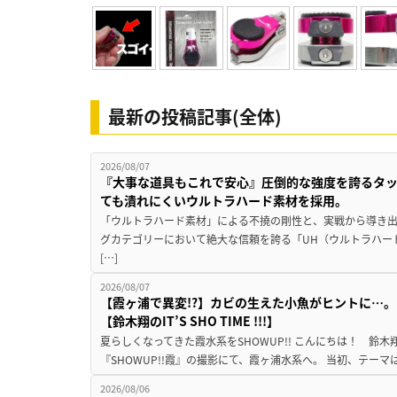
最新の投稿記事(全体)
2026/08/07
『大事な道具もこれで安心』圧倒的な強度を誇るタ
ても潰れにくいウルトラハード素材を採用。
「ウルトラハード素材」による不撓の剛性と、実戦から導き出
グカテゴリーにおいて絶大な信頼を誇る「UH（ウルトラハー
[…]
2026/08/07
【霞ヶ浦で異変!?】カビの生えた小魚がヒントに…。
【鈴木翔のIT’S SHO TIME !!!】
夏らしくなってきた霞水系をSHOWUP!! こんにちは！ 鈴木翔です。
『SHOWUP!!霞』の撮影にて、霞ヶ浦水系へ。 当初、テーマ
2026/08/06