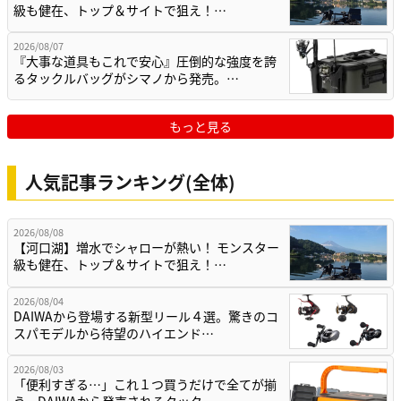
級も健在、トップ＆サイトで狙え！…
2026/08/07
『大事な道具もこれで安心』圧倒的な強度を誇
るタックルバッグがシマノから発売。…
もっと見る
人気記事ランキング(全体)
2026/08/08
【河口湖】増水でシャローが熱い！ モンスター
級も健在、トップ＆サイトで狙え！…
2026/08/04
DAIWAから登場する新型リール４選。驚きのコ
スパモデルから待望のハイエンド…
2026/08/03
「便利すぎる…」これ１つ買うだけで全てが揃
う。DAIWAから発売されるタック…