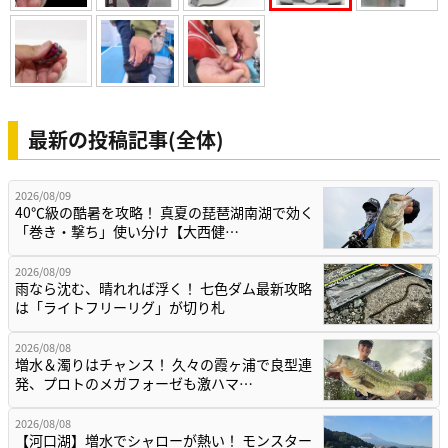
最新の投稿記事(全体)
2026/08/09
40℃級の酷暑を攻略！ 真夏の琵琶湖南湖で効く
「巻き・撃ち」使い分け【大西健…
2026/08/09
雨なら沈む、晴れれば浮く！ 七色ダム最新攻略
は「ライトフリーリグ」が切り札
2026/08/08
増水＆濁りはチャンス！ 久々の霞ヶ浦で良型連
発、プロトのメガフォーゼも激ハマ…
2026/08/08
【河口湖】増水でシャローが熱い！ モンスター