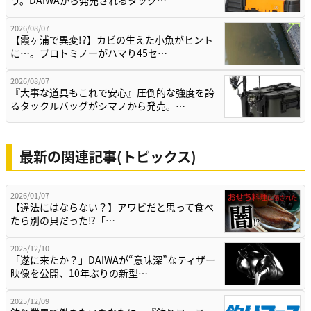
2026/08/07
【霞ヶ浦で異変!?】カビの生えた小魚がヒント
に…。プロトミノーがハマり45セ…
2026/08/07
『大事な道具もこれで安心』圧倒的な強度を誇
るタックルバッグがシマノから発売。…
最新の関連記事(トピックス)
2026/01/07
【違法にはならない？】アワビだと思って食べ
たら別の貝だった⁉「…
2025/12/10
「遂に来たか？」DAIWAが“意味深”なティザー
映像を公開、10年ぶりの新型…
2025/12/09