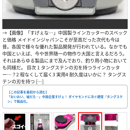
→【画像】「すげぇな…」中国製ラインカッターのスペック
と価格 メイドインジャパンこそが至高だった次代も今は
昔。各国で様々な優れた製品開発が行われている。なかでも
中国といえば、今や世界随一の物作り大国と言えるだろう。
それはあらゆる製品にまで及んでおり、釣り用小物において
も同様だ。 目次 1 タングステンの刃を持つラインカッタ
ー…？2 程なくして届く3 実用4 耐久度はいかに？ タングス
テンの刃を持つ […]
【この記事を最初から読む】
「おいおい、嘘だろ…」中国企業すげぇ！ ダイヤモンドに次ぐ硬度『タングステ
ン』で製品化。