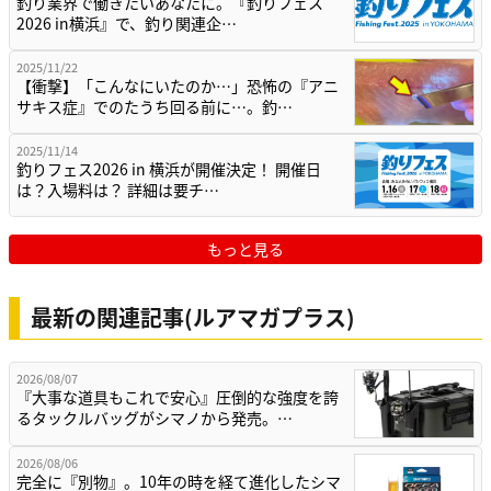
釣り業界で働きたいあなたに。『釣りフェス
2026 in横浜』で、釣り関連企…
2025/11/22
【衝撃】「こんなにいたのか…」恐怖の『アニ
サキス症』でのたうち回る前に…。釣…
2025/11/14
釣りフェス2026 in 横浜が開催決定！ 開催日
は？入場料は？ 詳細は要チ…
もっと見る
最新の関連記事(ルアマガプラス)
2026/08/07
『大事な道具もこれで安心』圧倒的な強度を誇
るタックルバッグがシマノから発売。…
2026/08/06
完全に『別物』。10年の時を経て進化したシマ