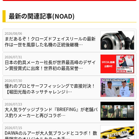
最新の関連記事(NOAD)
2026/08/06
まだあるぞ！クローズドフェイスリールの最新
作は一世を風靡した名機の正統後継機…
2026/07/31
日本の釣具メーカー社長が世界最高峰のデザイ
ン賞授賞式に出席！世界初の最高栄誉…
2026/07/30
憧れのプロとサーフフィッシングで直接対決！
【堀田光哉のネッサチャレンジ i…
2026/07/23
大人気ラゲッジブランド『BRIEFING』が老舗バ
ス釣りメーカーと再びコラボ…
2026/07/15
DAIWAのルアーが大人気ブランドとコラボ！ 数
量限定のオリジナルカラーを手…