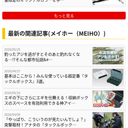
もっと見る
最新の関連記事(メイホー（MEIHO）)
2026/05/25
釣ったアジを逃がすとそのあと釣れなくな
る…⁉そんな都市伝説&#…
2026/04/27
基本はここから！みんな使っている超定番『タ
ックルボックス』3選。
2026/04/16
エギの下にさらにエギを仕舞える！収納ボック
スのスペースを有効利用できる神アイ…
2026/04/09
「やっぱり、こういうのが見たいんでしょ？」
突撃取材！アナタの『タックルボック…