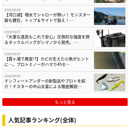
2026/08/08
【河口湖】増水でシャローが熱い！ モンスター
級も健在、トップ＆サイトで狙え！…
2026/08/07
『大事な道具もこれで安心』圧倒的な強度を誇
るタックルバッグがシマノから発売。…
2026/08/07
【霞ヶ浦で異変!?】カビの生えた小魚がヒント
に…。プロトミノーがハマり45セ…
2026/08/06
テンフィートアンダーの新製品やプロトを紹
介！テスターの中山太喜による徹底解説…
もっと見る
人気記事ランキング(全体)