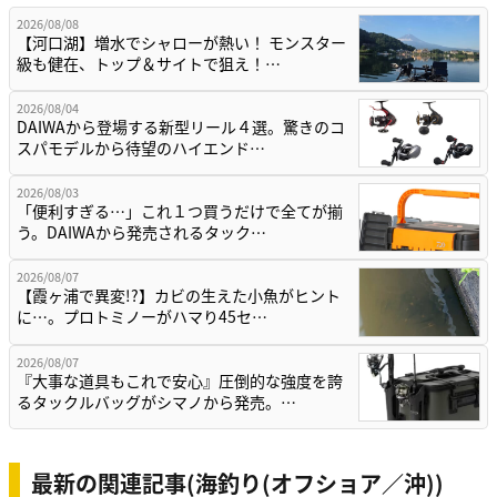
2026/08/08
【河口湖】増水でシャローが熱い！ モンスター
級も健在、トップ＆サイトで狙え！…
2026/08/04
DAIWAから登場する新型リール４選。驚きのコ
スパモデルから待望のハイエンド…
2026/08/03
「便利すぎる…」これ１つ買うだけで全てが揃
う。DAIWAから発売されるタック…
2026/08/07
【霞ヶ浦で異変!?】カビの生えた小魚がヒント
に…。プロトミノーがハマり45セ…
2026/08/07
『大事な道具もこれで安心』圧倒的な強度を誇
るタックルバッグがシマノから発売。…
最新の関連記事(海釣り(オフショア／沖))