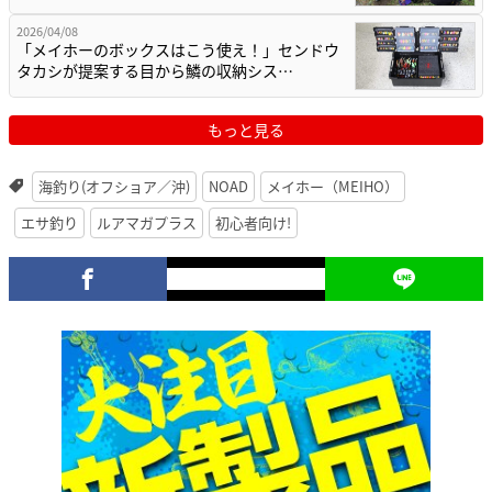
2026/04/08
「メイホーのボックスはこう使え！」センドウ
タカシが提案する目から鱗の収納シス…
もっと見る
海釣り(オフショア／沖)
NOAD
メイホー（MEIHO）
エサ釣り
ルアマガプラス
初心者向け!