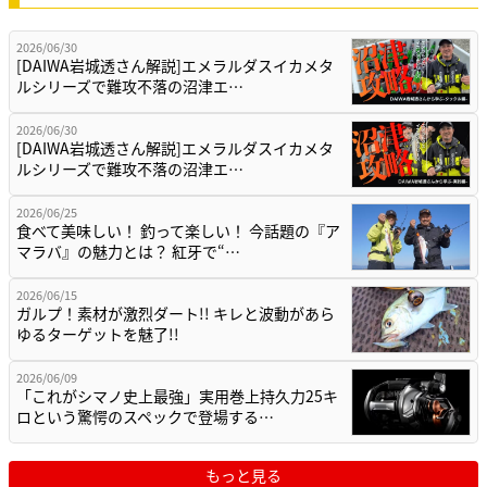
2026/06/30
[DAIWA岩城透さん解説]エメラルダスイカメタ
ルシリーズで難攻不落の沼津エ…
2026/06/30
[DAIWA岩城透さん解説]エメラルダスイカメタ
ルシリーズで難攻不落の沼津エ…
2026/06/25
食べて美味しい！ 釣って楽しい！ 今話題の『ア
マラバ』の魅力とは？ 紅牙で“…
2026/06/15
ガルプ！素材が激烈ダート!! キレと波動があら
ゆるターゲットを魅了!!
2026/06/09
「これがシマノ史上最強」実用巻上持久力25キ
ロという驚愕のスペックで登場する…
もっと見る