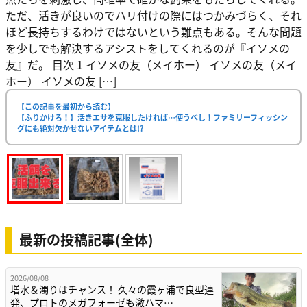
ただ、活きが良いのでハリ付けの際にはつかみづらく、それ
ほど長持ちするわけではないという難点もある。そんな問題
を少しでも解決するアシストをしてくれるのが『イソメの
友』だ。 目次 1 イソメの友（メイホー） イソメの友（メイ
ホー） イソメの友 […]
【この記事を最初から読む】
【ふりかけろ！】活きエサを克服したければ…使うべし！ファミリーフィッシン
グにも絶対欠かせないアイテムとは!?
最新の投稿記事(全体)
2026/08/08
増水＆濁りはチャンス！ 久々の霞ヶ浦で良型連
発、プロトのメガフォーゼも激ハマ…