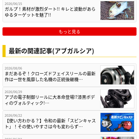
2026/06/15
ガルプ！素材が激烈ダート!! キレと波動があら
ゆるターゲットを魅了!!
もっと見る
最新の関連記事(アブガルシア)
2026/08/06
まだあるぞ！クローズドフェイスリールの最新
作は一世を風靡した名機の正統後継機…
2026/06/29
アブの電子制御リールに大本命登場⁉漆黒ボデ
ィのヴォルティック!…
2026/06/22
【使い方わかる？】令和の最新「スピンキャス
ト」！その使いやすさは今も変わらず…
2026/06/02