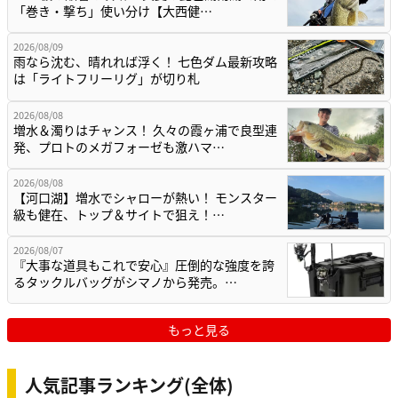
「巻き・撃ち」使い分け【大西健…
2026/08/09
雨なら沈む、晴れれば浮く！ 七色ダム最新攻略
は「ライトフリーリグ」が切り札
2026/08/08
増水＆濁りはチャンス！ 久々の霞ヶ浦で良型連
発、プロトのメガフォーゼも激ハマ…
2026/08/08
【河口湖】増水でシャローが熱い！ モンスター
級も健在、トップ＆サイトで狙え！…
2026/08/07
『大事な道具もこれで安心』圧倒的な強度を誇
るタックルバッグがシマノから発売。…
もっと見る
人気記事ランキング(全体)