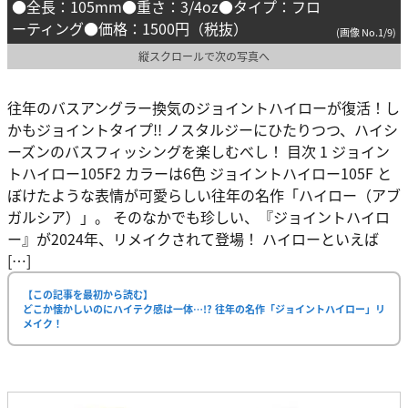
●全長：105mm●重さ：3/4oz●タイプ：フロ
ーティング●価格：1500円（税抜）
(画像 No.1/9)
縦スクロールで次の写真へ
往年のバスアングラー換気のジョイントハイローが復活！し
かもジョイントタイプ!! ノスタルジーにひたりつつ、ハイシ
ーズンのバスフィッシングを楽しむべし！ 目次 1 ジョイン
トハイロー105F2 カラーは6色 ジョイントハイロー105F と
ぼけたような表情が可愛らしい往年の名作「ハイロー（アブ
ガルシア）」。 そのなかでも珍しい、『ジョイントハイロ
ー』が2024年、リメイクされて登場！ ハイローといえば
[…]
【この記事を最初から読む】
どこか懐かしいのにハイテク感は一体…!? 往年の名作「ジョイントハイロー」リ
メイク！