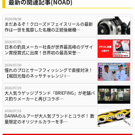
最新の関連記事(NOAD)
2026/08/06
まだあるぞ！クローズドフェイスリールの最新
作は一世を風靡した名機の正統後継機…
2026/07/31
日本の釣具メーカー社長が世界最高峰のデザイ
ン賞授賞式に出席！世界初の最高栄誉…
2026/07/30
憧れのプロとサーフフィッシングで直接対決！
【堀田光哉のネッサチャレンジ i…
2026/07/23
大人気ラゲッジブランド『BRIEFING』が老舗バ
ス釣りメーカーと再びコラボ…
2026/07/15
DAIWAのルアーが大人気ブランドとコラボ！ 数
量限定のオリジナルカラーを手…