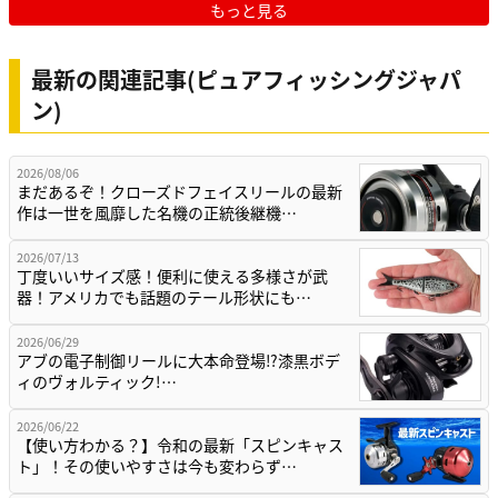
もっと見る
最新の関連記事(ピュアフィッシングジャパ
ン)
2026/08/06
まだあるぞ！クローズドフェイスリールの最新
作は一世を風靡した名機の正統後継機…
2026/07/13
丁度いいサイズ感！便利に使える多様さが武
器！アメリカでも話題のテール形状にも…
2026/06/29
アブの電子制御リールに大本命登場⁉漆黒ボデ
ィのヴォルティック!…
2026/06/22
【使い方わかる？】令和の最新「スピンキャス
ト」！その使いやすさは今も変わらず…