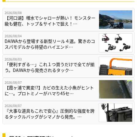
2026/08/08
【河口湖】増水でシャローが熱い！ モンスター
級も健在、トップ＆サイトで狙え！…
2026/08/04
DAIWAから登場する新型リール４選。驚きのコ
スパモデルから待望のハイエンド…
2026/08/03
「便利すぎる…」これ１つ買うだけで全てが揃
う。DAIWAから発売されるタック…
2026/08/07
【霞ヶ浦で異変!?】カビの生えた小魚がヒント
に…。プロトミノーがハマり45セ…
2026/08/07
『大事な道具もこれで安心』圧倒的な強度を誇
るタックルバッグがシマノから発売。…