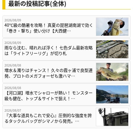
最新の投稿記事(全体)
2026/08/09
40℃級の酷暑を攻略！ 真夏の琵琶湖南湖で効く
「巻き・撃ち」使い分け【大西健…
2026/08/09
雨なら沈む、晴れれば浮く！ 七色ダム最新攻略
は「ライトフリーリグ」が切り札
2026/08/08
増水＆濁りはチャンス！ 久々の霞ヶ浦で良型連
発、プロトのメガフォーゼも激ハマ…
2026/08/08
【河口湖】増水でシャローが熱い！ モンスター
級も健在、トップ＆サイトで狙え！…
2026/08/07
『大事な道具もこれで安心』圧倒的な強度を誇
るタックルバッグがシマノから発売。…