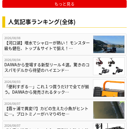
もっと見る
人気記事ランキング(全体)
2026/08/08
【河口湖】増水でシャローが熱い！ モンスター
級も健在、トップ＆サイトで狙え！…
2026/08/04
DAIWAから登場する新型リール４選。驚きのコ
スパモデルから待望のハイエンド…
2026/08/03
「便利すぎる…」これ１つ買うだけで全てが揃
う。DAIWAから発売されるタック…
2026/08/07
【霞ヶ浦で異変!?】カビの生えた小魚がヒント
に…。プロトミノーがハマり45セ…
2026/08/07