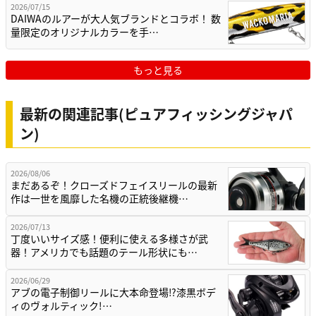
2026/07/15
DAIWAのルアーが大人気ブランドとコラボ！ 数
量限定のオリジナルカラーを手…
もっと見る
最新の関連記事(ピュアフィッシングジャパ
ン)
2026/08/06
まだあるぞ！クローズドフェイスリールの最新
作は一世を風靡した名機の正統後継機…
2026/07/13
丁度いいサイズ感！便利に使える多様さが武
器！アメリカでも話題のテール形状にも…
2026/06/29
アブの電子制御リールに大本命登場⁉漆黒ボデ
ィのヴォルティック!…