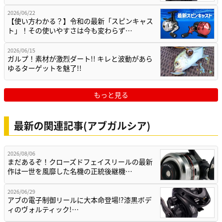
2026/06/22
【使い方わかる？】令和の最新「スピンキャス
ト」！その使いやすさは今も変わらず…
2026/06/15
ガルプ！素材が激烈ダート!! キレと波動があら
ゆるターゲットを魅了!!
もっと見る
最新の関連記事(アブガルシア)
2026/08/06
まだあるぞ！クローズドフェイスリールの最新
作は一世を風靡した名機の正統後継機…
2026/06/29
アブの電子制御リールに大本命登場⁉漆黒ボデ
ィのヴォルティック!…