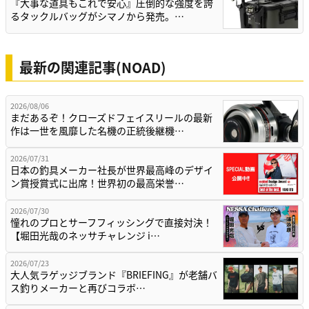
『大事な道具もこれで安心』圧倒的な強度を誇
るタックルバッグがシマノから発売。…
最新の関連記事(NOAD)
2026/08/06
まだあるぞ！クローズドフェイスリールの最新
作は一世を風靡した名機の正統後継機…
2026/07/31
日本の釣具メーカー社長が世界最高峰のデザイ
ン賞授賞式に出席！世界初の最高栄誉…
2026/07/30
憧れのプロとサーフフィッシングで直接対決！
【堀田光哉のネッサチャレンジ i…
2026/07/23
大人気ラゲッジブランド『BRIEFING』が老舗バ
ス釣りメーカーと再びコラボ…