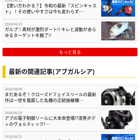
【使い方わかる？】令和の最新「スピンキャス
ト」！その使いやすさは今も変わらず…
2026/06/15
ガルプ！素材が激烈ダート!! キレと波動があら
ゆるターゲットを魅了!!
もっと見る
最新の関連記事(アブガルシア)
2026/08/06
まだあるぞ！クローズドフェイスリールの最新
作は一世を風靡した名機の正統後継機…
2026/06/29
アブの電子制御リールに大本命登場⁉漆黒ボデ
ィのヴォルティック!…
2026/06/22