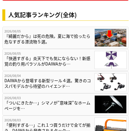
人気記事ランキング(全体)
2026/08/05
『綺麗だから』は死の危険。夏に海で拾ったら
危なすぎる漂流物５選。
2026/08/05
「快適すぎる」炎天下でも気にならない！新感
覚の釣り用パラソルがDAIWAから…
2026/08/04
DAIWAから登場する新型リール４選。驚きのコ
スパモデルから待望のハイエンド…
2026/08/03
「ついにきたか…」シマノが”意味深”なホーム
ページを…
2026/08/03
「便利すぎる…」これ１つ買うだけで全てが揃
う。DAIWAから発売されるタック…