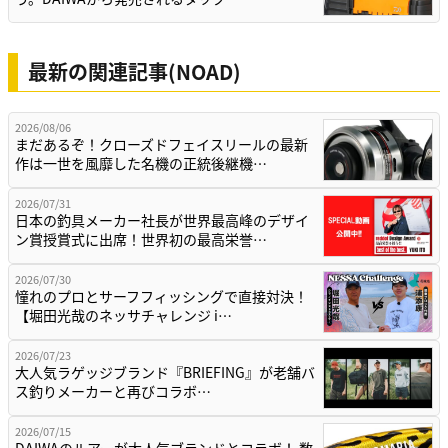
最新の関連記事(NOAD)
2026/08/06
まだあるぞ！クローズドフェイスリールの最新
作は一世を風靡した名機の正統後継機…
2026/07/31
日本の釣具メーカー社長が世界最高峰のデザイ
ン賞授賞式に出席！世界初の最高栄誉…
2026/07/30
憧れのプロとサーフフィッシングで直接対決！
【堀田光哉のネッサチャレンジ i…
2026/07/23
大人気ラゲッジブランド『BRIEFING』が老舗バ
ス釣りメーカーと再びコラボ…
2026/07/15