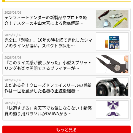
2026/08/06
テンフィートアンダーの新製品やプロトを紹
介！テスターの中山太喜による徹底解説…
2026/08/06
完全に『別物』。10年の時を経て進化したシマ
ノのラインが凄い。スペクトラ採用…
2026/08/06
『このサイズ感が欲しかった』小型スプリット
リングも楽々開閉できるプライヤーが…
2026/08/06
まだあるぞ！クローズドフェイスリールの最新
作は一世を風靡した名機の正統後継機…
2026/08/05
「快適すぎる」炎天下でも気にならない！新感
覚の釣り用パラソルがDAIWAから…
もっと見る