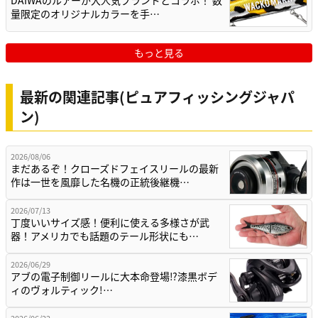
DAIWAのルアーが大人気ブランドとコラボ！ 数
量限定のオリジナルカラーを手…
もっと見る
最新の関連記事(ピュアフィッシングジャパ
ン)
2026/08/06
まだあるぞ！クローズドフェイスリールの最新
作は一世を風靡した名機の正統後継機…
2026/07/13
丁度いいサイズ感！便利に使える多様さが武
器！アメリカでも話題のテール形状にも…
2026/06/29
アブの電子制御リールに大本命登場⁉漆黒ボデ
ィのヴォルティック!…
2026/06/22