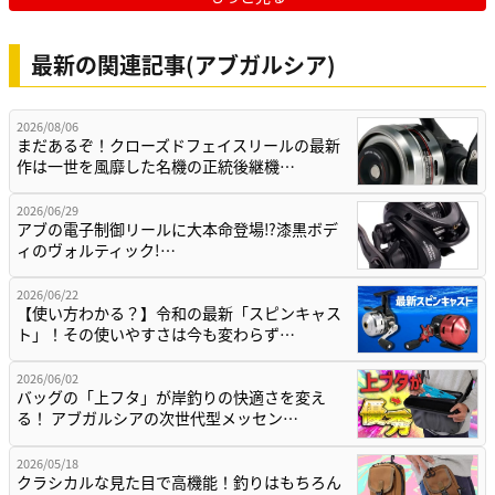
最新の関連記事(アブガルシア)
2026/08/06
まだあるぞ！クローズドフェイスリールの最新
作は一世を風靡した名機の正統後継機…
2026/06/29
アブの電子制御リールに大本命登場⁉漆黒ボデ
ィのヴォルティック!…
2026/06/22
【使い方わかる？】令和の最新「スピンキャス
ト」！その使いやすさは今も変わらず…
2026/06/02
バッグの「上フタ」が岸釣りの快適さを変え
る！ アブガルシアの次世代型メッセン…
2026/05/18
クラシカルな見た目で高機能！釣りはもちろん