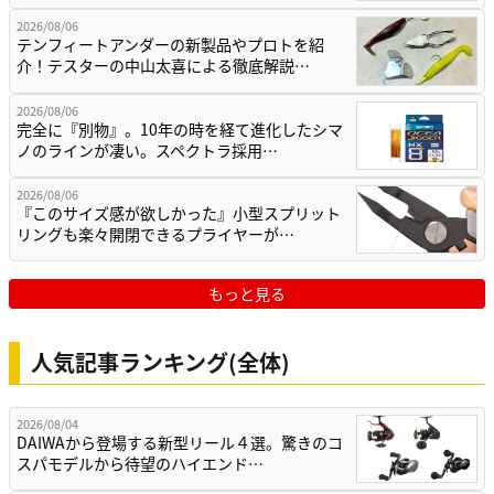
2026/08/06
テンフィートアンダーの新製品やプロトを紹
介！テスターの中山太喜による徹底解説…
2026/08/06
完全に『別物』。10年の時を経て進化したシマ
ノのラインが凄い。スペクトラ採用…
2026/08/06
『このサイズ感が欲しかった』小型スプリット
リングも楽々開閉できるプライヤーが…
もっと見る
人気記事ランキング(全体)
2026/08/04
DAIWAから登場する新型リール４選。驚きのコ
スパモデルから待望のハイエンド…