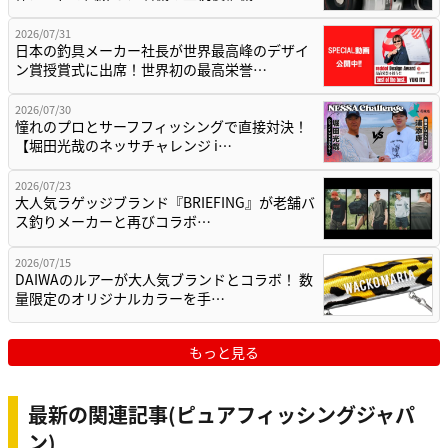
2026/07/31
日本の釣具メーカー社長が世界最高峰のデザイ
ン賞授賞式に出席！世界初の最高栄誉…
2026/07/30
憧れのプロとサーフフィッシングで直接対決！
【堀田光哉のネッサチャレンジ i…
2026/07/23
大人気ラゲッジブランド『BRIEFING』が老舗バ
ス釣りメーカーと再びコラボ…
2026/07/15
DAIWAのルアーが大人気ブランドとコラボ！ 数
量限定のオリジナルカラーを手…
もっと見る
最新の関連記事(ピュアフィッシングジャパ
ン)