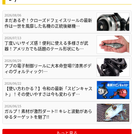
2026/08/06
まだあるぞ！クローズドフェイスリールの最新
作は一世を風靡した名機の正統後継機…
2026/07/13
丁度いいサイズ感！便利に使える多様さが武
器！アメリカでも話題のテール形状にも…
2026/06/29
アブの電子制御リールに大本命登場⁉漆黒ボデ
ィのヴォルティック!…
2026/06/22
【使い方わかる？】令和の最新「スピンキャス
ト」！その使いやすさは今も変わらず…
2026/06/15
ガルプ！素材が激烈ダート!! キレと波動があら
ゆるターゲットを魅了!!
もっと見る