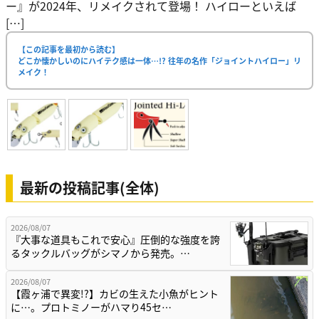
ー』が2024年、リメイクされて登場！ ハイローといえば
[…]
【この記事を最初から読む】
どこか懐かしいのにハイテク感は一体…!? 往年の名作「ジョイントハイロー」リ
メイク！
最新の投稿記事(全体)
2026/08/07
『大事な道具もこれで安心』圧倒的な強度を誇
るタックルバッグがシマノから発売。…
2026/08/07
【霞ヶ浦で異変!?】カビの生えた小魚がヒント
に…。プロトミノーがハマり45セ…