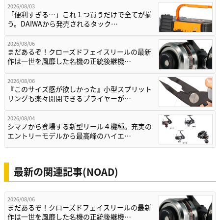
2026/08/03
「便利すぎる…」これ１つ買うだけで全てが揃
う。DAIWAから発売されるタック…
2026/08/06
まだあるぞ！クローズドフェイスリールの最新
作は一世を風靡した名機の正統後継機…
2026/08/06
『このサイズ感が欲しかった』小型スプリット
リングも楽々開閉できるプライヤーが…
2026/08/04
シマノから登場する新型リール４機種。充実の
エントリーモデルから最高峰のハイエ…
最新の関連記事(NOAD)
2026/08/06
まだあるぞ！クローズドフェイスリールの最新
作は一世を風靡した名機の正統後継機…