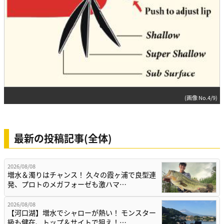
(画像 No.4/9)
最新の投稿記事(全体)
2026/08/08
増水＆濁りはチャンス！ 久々の霞ヶ浦で良型連
発、プロトのメガフォーゼも激ハマ…
2026/08/08
【河口湖】増水でシャローが熱い！ モンスター
級も健在、トップ＆サイトで狙え！…