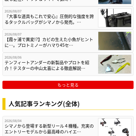
2026/08/07
『大事な道具もこれで安心』圧倒的な強度を誇
るタックルバッグがシマノから発売。…
2026/08/07
【霞ヶ浦で異変!?】カビの生えた小魚がヒント
に…。プロトミノーがハマり45セ…
2026/08/06
テンフィートアンダーの新製品やプロトを紹
介！テスターの中山太喜による徹底解説…
もっと見る
人気記事ランキング(全体)
2026/08/04
シマノから登場する新型リール４機種。充実の
エントリーモデルから最高峰のハイエ…