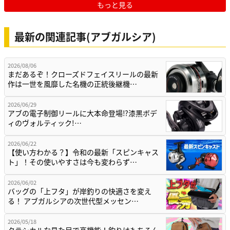
もっと見る
最新の関連記事(アブガルシア)
2026/08/06
まだあるぞ！クローズドフェイスリールの最新
作は一世を風靡した名機の正統後継機…
2026/06/29
アブの電子制御リールに大本命登場⁉漆黒ボデ
ィのヴォルティック!…
2026/06/22
【使い方わかる？】令和の最新「スピンキャス
ト」！その使いやすさは今も変わらず…
2026/06/02
バッグの「上フタ」が岸釣りの快適さを変え
る！ アブガルシアの次世代型メッセン…
2026/05/18