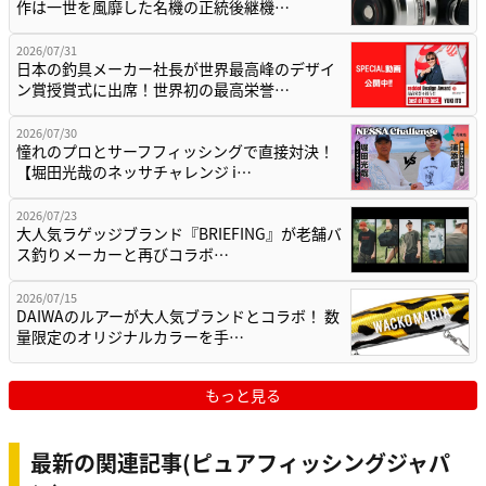
作は一世を風靡した名機の正統後継機…
2026/07/31
日本の釣具メーカー社長が世界最高峰のデザイ
ン賞授賞式に出席！世界初の最高栄誉…
2026/07/30
憧れのプロとサーフフィッシングで直接対決！
【堀田光哉のネッサチャレンジ i…
2026/07/23
大人気ラゲッジブランド『BRIEFING』が老舗バ
ス釣りメーカーと再びコラボ…
2026/07/15
DAIWAのルアーが大人気ブランドとコラボ！ 数
量限定のオリジナルカラーを手…
もっと見る
最新の関連記事(ピュアフィッシングジャパ