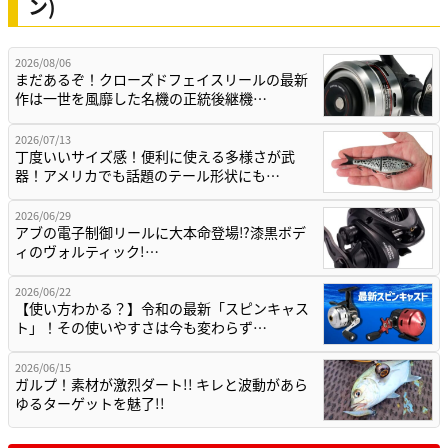
ン)
2026/08/06
まだあるぞ！クローズドフェイスリールの最新
作は一世を風靡した名機の正統後継機…
2026/07/13
丁度いいサイズ感！便利に使える多様さが武
器！アメリカでも話題のテール形状にも…
2026/06/29
アブの電子制御リールに大本命登場⁉漆黒ボデ
ィのヴォルティック!…
2026/06/22
【使い方わかる？】令和の最新「スピンキャス
ト」！その使いやすさは今も変わらず…
2026/06/15
ガルプ！素材が激烈ダート!! キレと波動があら
ゆるターゲットを魅了!!