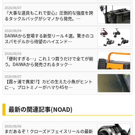
2026/08/07
『大事な道具もこれで安心』圧倒的な強度を誇
るタックルバッグがシマノから発売。…
2026/08/04
DAIWAから登場する新型リール４選。驚きのコ
スパモデルから待望のハイエンド…
2026/08/03
「便利すぎる…」これ１つ買うだけで全てが揃
う。DAIWAから発売されるタック…
2026/08/07
【霞ヶ浦で異変!?】カビの生えた小魚がヒント
に…。プロトミノーがハマり45セ…
最新の関連記事(NOAD)
2026/08/06
まだあるぞ！クローズドフェイスリールの最新