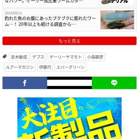
なパワー。ゲーリー高比重ワームカタ…
2024/08/11
釣れた魚のお腹にあったブクブクに膨れたワー
ム…！ 20年以上も続ける調査から…
もっと見る
並木敏成
デプス
ゲーリーヤマモト
小森嗣彦
ルアーマガジン
伊藤巧
エバーグリーン