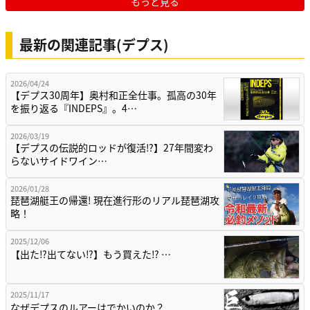
もっと見る
最新の関連記事(デプス)
2026/04/24
【デプス30周年】奥村和正全仕事。孤高の30年
を振り返る『INDEPS』。4…
2026/03/19
【デプスの伝説的ロッドが復活⁉】27年間変わ
らないサイドワイン…
2026/01/28
琵琶湖艇王の帰還! 現在進行形のリアル琵琶湖攻
略！
2025/12/06
【出た⁉出てない⁉】もう買えた⁉ …
2025/11/17
なぜデプスのルアーはでかいのか？