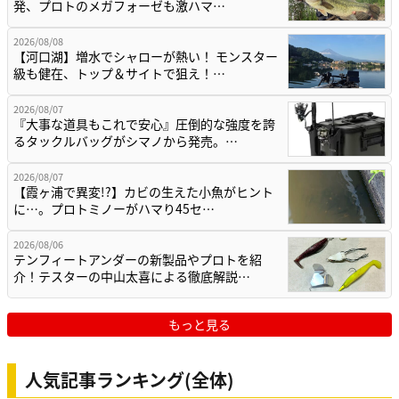
発、プロトのメガフォーゼも激ハマ…
2026/08/08
【河口湖】増水でシャローが熱い！ モンスター
級も健在、トップ＆サイトで狙え！…
2026/08/07
『大事な道具もこれで安心』圧倒的な強度を誇
るタックルバッグがシマノから発売。…
2026/08/07
【霞ヶ浦で異変!?】カビの生えた小魚がヒント
に…。プロトミノーがハマり45セ…
2026/08/06
テンフィートアンダーの新製品やプロトを紹
介！テスターの中山太喜による徹底解説…
もっと見る
人気記事ランキング(全体)