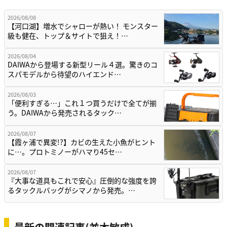
2026/08/08
【河口湖】増水でシャローが熱い！ モンスター
級も健在、トップ＆サイトで狙え！…
2026/08/04
DAIWAから登場する新型リール４選。驚きのコ
スパモデルから待望のハイエンド…
2026/08/03
「便利すぎる…」これ１つ買うだけで全てが揃
う。DAIWAから発売されるタック…
2026/08/07
【霞ヶ浦で異変!?】カビの生えた小魚がヒント
に…。プロトミノーがハマり45セ…
2026/08/07
『大事な道具もこれで安心』圧倒的な強度を誇
るタックルバッグがシマノから発売。…