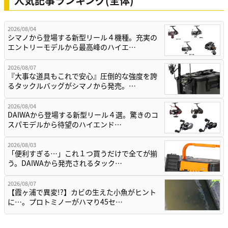
人気記事ランキング(全体)
2026/08/04
シマノから登場する新型リール４機種。充実の
エントリーモデルから最高峰のハイエ…
2026/08/07
『大事な道具もこれで安心』圧倒的な強度を誇
るタックルバッグがシマノから発売。…
2026/08/04
DAIWAから登場する新型リール４選。驚きのコ
スパモデルから待望のハイエンド…
2026/08/03
「便利すぎる…」これ１つ買うだけで全てが揃
う。DAIWAから発売されるタック…
2026/08/07
【霞ヶ浦で異変!?】カビの生えた小魚がヒント
に…。プロトミノーがハマり45セ…