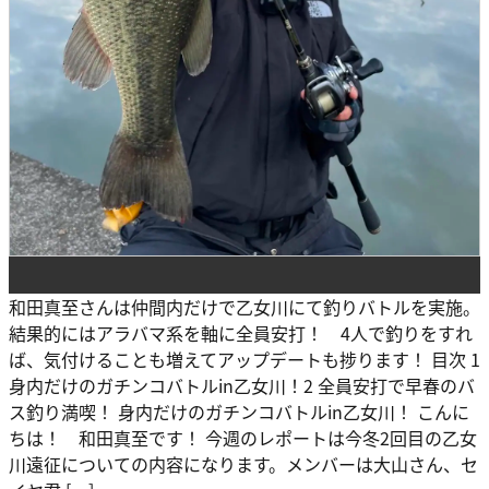
和田真至さんは仲間内だけで乙女川にて釣りバトルを実施。
結果的にはアラバマ系を軸に全員安打！ 4人で釣りをすれ
ば、気付けることも増えてアップデートも捗ります！ 目次 1
身内だけのガチンコバトルin乙女川！2 全員安打で早春のバ
ス釣り満喫！ 身内だけのガチンコバトルin乙女川！ こんに
ちは！ 和田真至です！ 今週のレポートは今冬2回目の乙女
川遠征についての内容になります。メンバーは大山さん、セ