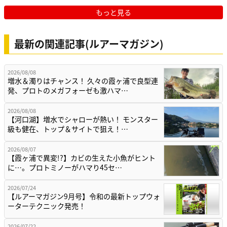
もっと見る
最新の関連記事(ルアーマガジン)
2026/08/08
増水＆濁りはチャンス！ 久々の霞ヶ浦で良型連
発、プロトのメガフォーゼも激ハマ…
2026/08/08
【河口湖】増水でシャローが熱い！ モンスター
級も健在、トップ＆サイトで狙え！…
2026/08/07
【霞ヶ浦で異変!?】カビの生えた小魚がヒント
に…。プロトミノーがハマり45セ…
2026/07/24
【ルアーマガジン9月号】令和の最新トップウォ
ーターテクニック発売！
2026/07/22