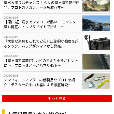
増水＆濁りはチャンス！ 久々の霞ヶ浦で良型連
発、プロトのメガフォーゼも激ハマ…
2026/08/08
【河口湖】増水でシャローが熱い！ モンスター
級も健在、トップ＆サイトで狙え！…
2026/08/07
『大事な道具もこれで安心』圧倒的な強度を誇
るタックルバッグがシマノから発売。…
2026/08/07
【霞ヶ浦で異変!?】カビの生えた小魚がヒント
に…。プロトミノーがハマり45セ…
2026/08/06
テンフィートアンダーの新製品やプロトを紹
介！テスターの中山太喜による徹底解説…
もっと見る