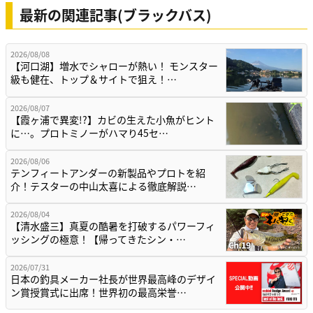
最新の関連記事(ブラックバス)
2026/08/08
【河口湖】増水でシャローが熱い！ モンスター
級も健在、トップ＆サイトで狙え！…
2026/08/07
【霞ヶ浦で異変!?】カビの生えた小魚がヒント
に…。プロトミノーがハマり45セ…
2026/08/06
テンフィートアンダーの新製品やプロトを紹
介！テスターの中山太喜による徹底解説…
2026/08/04
【清水盛三】真夏の酷暑を打破するパワーフィ
ッシングの極意！【帰ってきたシン・…
2026/07/31
日本の釣具メーカー社長が世界最高峰のデザイ
ン賞授賞式に出席！世界初の最高栄誉…