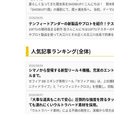
夏らしくなってきた霞水系をSHOWUP!! こんにちは！ 鈴木翔です。
『SHOWUP!!霞』の撮影にて、霞ヶ浦水系へ。 当初、テーマ
2026/08/06
テンフィートアンダーの新製品やプロトを紹介！テ
10FTUの期待高まる新作 皆さんこんにちは10FTUテスターの
やプロト製品を使って大江川とその近くの五三川水系で釣果を
人気記事ランキング(全体)
2026/08/04
シマノから登場する新型リール４機種。充実のエン
ルまで。
セフィア BB エギング専用リール「セフィア BB」は、上
ニティドライブ」と「インフィニティクロス」を搭載し、回転
2026/08/07
『大事な道具もこれで安心』圧倒的な強度を誇るタ
ても潰れにくいウルトラハード素材を採用。
「ウルトラハード素材」による不撓の剛性と、実戦から導き出