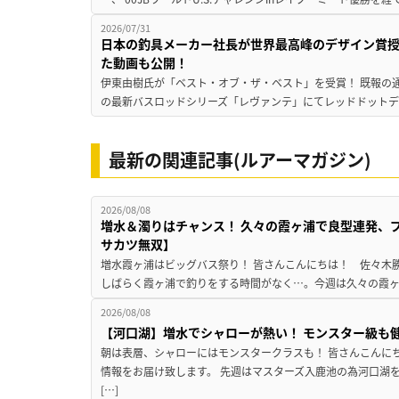
2026/07/31
日本の釣具メーカー社長が世界最高峰のデザイン賞
た動画も公開！
伊東由樹氏が「ベスト・オブ・ザ・ベスト」を受賞！ 既報の通
の最新バスロッドシリーズ「レヴァンテ」にてレッドドットデザ
最新の関連記事(ルアーマガジン)
2026/08/08
増水＆濁りはチャンス！ 久々の霞ヶ浦で良型連発、
サカツ無双】
増水霞ヶ浦はビッグバス祭り！ 皆さんこんにちは！ 佐々木
しばらく霞ヶ浦で釣りをする時間がなく…。今週は久々の霞ヶ浦
2026/08/08
【河口湖】増水でシャローが熱い！ モンスター級も
朝は表層、シャローにはモンスタークラスも！ 皆さんこんに
情報をお届け致します。 先週はマスターズ入鹿池の為河口湖
[…]