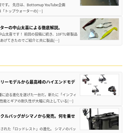
 先日は、Bottomup YouTube企画
は「トップウォーターの[…]
スターの中山太喜による徹底解説。
中山太喜です！ 前回の投稿に続き、10FTU新製品
あげてきたのでご紹介と共に製品[…]
トリーモデルから最高峰のハイエンドモデ
位機種に迫る進化を遂げた一台だ。新たに「インフィ
性能とギアの耐久性が大幅に向上している[…]
ックルバッグがシマノから発売。何を乗せ
された「ロッドレスト」の進化。 シマノのバッ