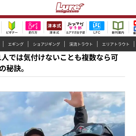
エギング
ショアジギング
渓流トラウト
エリアトラウト
安打】1人では気付けないことも複数なら可
の秘訣。