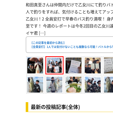
和田真至さんは仲間内だけで乙女川にて釣りバ
人で釣りをすれば、気付けることも増えてアップデ
乙女川！2 全員安打で早春のバス釣り満喫！ 身
至です！ 今週のレポートは今冬2回目の乙女川
イヤ君 […]
【この記事を最初から読む】
【全員安打】1人では気付けないことも複数なら可能！バトルから
最新の投稿記事(全体)