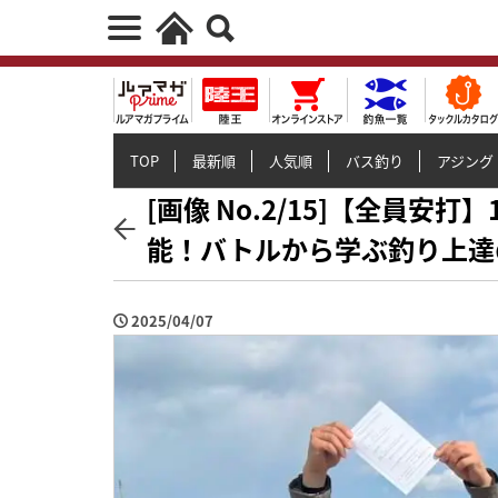
TOP
最新順
人気順
バス釣り
アジング
[画像 No.2/15]【全員
能！バトルから学ぶ釣り上達
2025/04/07