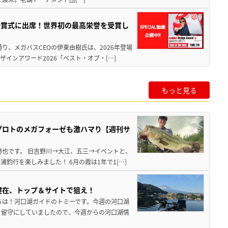
授賞式に出席！世界初の最高栄誉を受賞し
り、メガバスCEOの伊東由樹氏は、2026年登場
インアワード2026「ベスト・オブ・[…]
もっと見る
プロトのメガフォーゼも激ハマり【週刊サ
勝也です。 旧吉野川→大江、五三→イベントと、
釣行を楽しみました！ 6月の霞は1年で1[…]
健在、トップ＆サイトで狙え！
ちは！河口湖ガイドのトミーです。今週の河口湖
を留守にしていましたので、今週からの河口湖情