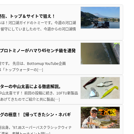
健在、トップ＆サイトで狙え！
ちは！河口湖ガイドのトミーです。今週の河口湖
を留守にしていましたので、今週からの河口湖情
プロトミノーがハマり45センチ級を連発
 先日は、Bottomup YouTube企画
は「トップウォーターの[…]
スターの中山太喜による徹底解説。
中山太喜です！ 前回の投稿に続き、10FTU新製品
あげてきたのでご紹介と共に製品[…]
グの極意！【帰ってきたシン・ネバギ
府出身。'97JBスーパーバスクラシックウィナ
経て渡米。老舗トーナメント団[…]