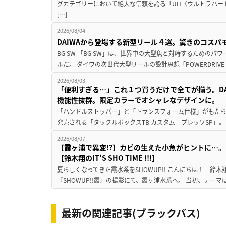
グカテゴリーにおいて絶大な信頼を誇る「UH（ウルトラハー
[…]
2026/08/04
DAIWAから登場する新型リール４選。驚きのコス
BG SW 「BG SW」は、世界中の大型魚と対峙するための
ルだ。 ダイワの次世代大型リールの設計思想「POWERDRIVE D
2026/08/03
「便利すぎる…」これ１つ買うだけで全てが揃う。D
機能性抜群。限定カラーでオシャレなデザインに。
「ハンドルストッパー」と「トランスフォーム仕様」がもたらす
発売される「タックルボックスTB カスタム プレッソSP」。
2026/08/07
【霞ヶ浦で異変!?】カビの生えた小魚がヒントに…。
【鈴木翔のIT’S SHO TIME !!!】
夏らしくなってきた霞水系をSHOWUP!! こんにちは！ 鈴木翔です。
『SHOWUP!!霞』の撮影にて、霞ヶ浦水系へ。 当初、テーマ
最新の関連記事(ブラックバス)