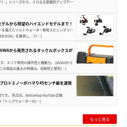
ド）」シリーズから、さらなる実戦的アップデー
パモデルから待望のハイエンドモデルまで！
パワーを備えたソルトウォーター専用スピニングリー
ESIGN」を継承し、フ[…]
AIWAから発売されるタックルボックスが
、エリア専用の操作性と機動力。 DAIWAから
この商品の最大の特徴は、収納性と堅牢[…]
プロトミノーがハマり45センチ級を連発
 先日は、Bottomup YouTube企画
は「トップウォーターの[…]
もっと見る