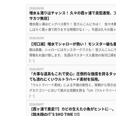
2026/08/08
増水＆濁りはチャンス！ 久々の霞ヶ浦で良型連発、
サカツ無双】
増水霞ヶ浦はビッグバス祭り！ 皆さんこんにちは！ 佐々木
しばらく霞ヶ浦で釣りをする時間がなく…。今週は久々の霞ヶ浦
2026/08/08
【河口湖】増水でシャローが熱い！ モンスター級も
朝は表層、シャローにはモンスタークラスも！ 皆さんこんに
情報をお届け致します。 先週はマスターズ入鹿池の為河口湖
[…]
2026/08/07
『大事な道具もこれで安心』圧倒的な強度を誇るタ
ても潰れにくいウルトラハード素材を採用。
「ウルトラハード素材」による不撓の剛性と、実戦から導き出
グカテゴリーにおいて絶大な信頼を誇る「UH（ウルトラハー
[…]
2026/08/07
【霞ヶ浦で異変!?】カビの生えた小魚がヒントに…。
【鈴木翔のIT’S SHO TIME !!!】