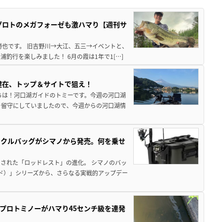
プロトのメガフォーゼも激ハマり【週刊サ
勝也です。 旧吉野川→大江、五三→イベントと、
釣行を楽しみました！ 6月の霞は1年で1[…]
健在、トップ＆サイトで狙え！
ちは！河口湖ガイドのトミーです。今週の河口湖
を留守にしていましたので、今週からの河口湖情
ックルバッグがシマノから発売。何を乗せ
された「ロッドレスト」の進化。 シマノのバッ
ド）」シリーズから、さらなる実戦的アップデー
プロトミノーがハマり45センチ級を連発