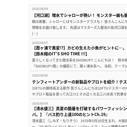
2026/08/08
【河口湖】増水でシャローが熱い！ モンスター級も
朝は表層、シャローにはモンスタークラスも！ 皆さんこんに
情報をお届け致します。 先週はマスターズ入鹿池の為河口湖
[…]
2026/08/07
【霞ヶ浦で異変!?】カビの生えた小魚がヒントに…。
【鈴木翔のIT’S SHO TIME !!!】
夏らしくなってきた霞水系をSHOWUP!! こんにちは！ 鈴木翔です。
『SHOWUP!!霞』の撮影にて、霞ヶ浦水系へ。 当初、テーマ
2026/08/06
テンフィートアンダーの新製品やプロトを紹介！テ
10FTUの期待高まる新作 皆さんこんにちは10FTUテスターの
やプロト製品を使って大江川とその近くの五三川水系で釣果を
2026/08/04
【清水盛三】真夏の酷暑を打破するパワーフィッシン
バ。】『バス釣り上達100のヒントCh.19』
清水盛三（しみず・もりぞう） 1970年5月29日生まれ。大阪
ー、'00JBワールドU.S.チャレンジinレイク・ミード優勝を