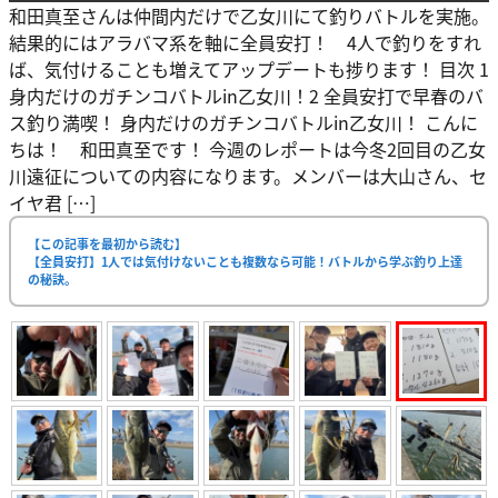
和田真至さんは仲間内だけで乙女川にて釣りバトルを実施。
結果的にはアラバマ系を軸に全員安打！ 4人で釣りをすれ
ば、気付けることも増えてアップデートも捗ります！ 目次 1
身内だけのガチンコバトルin乙女川！2 全員安打で早春のバ
ス釣り満喫！ 身内だけのガチンコバトルin乙女川！ こんに
ちは！ 和田真至です！ 今週のレポートは今冬2回目の乙女
川遠征についての内容になります。メンバーは大山さん、セ
イヤ君 […]
【この記事を最初から読む】
【全員安打】1人では気付けないことも複数なら可能！バトルから学ぶ釣り上達
の秘訣。