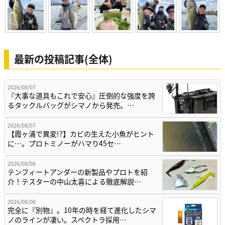
最新の投稿記事(全体)
2026/08/07
『大事な道具もこれで安心』圧倒的な強度を誇
るタックルバッグがシマノから発売。…
2026/08/07
【霞ヶ浦で異変!?】カビの生えた小魚がヒント
に…。プロトミノーがハマり45セ…
2026/08/06
テンフィートアンダーの新製品やプロトを紹
介！テスターの中山太喜による徹底解説…
2026/08/06
完全に『別物』。10年の時を経て進化したシマ
ノのラインが凄い。スペクトラ採用…