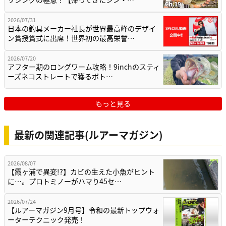
2026/07/31
日本の釣具メーカー社長が世界最高峰のデザイ
ン賞授賞式に出席！世界初の最高栄誉…
2026/07/20
アフター期のロングワーム攻略！9inchのスティ
ーズネコストレートで獲るボト…
もっと見る
最新の関連記事(ルアーマガジン)
2026/08/07
【霞ヶ浦で異変!?】カビの生えた小魚がヒント
に…。プロトミノーがハマり45セ…
2026/07/24
【ルアーマガジン9月号】令和の最新トップウォ
ーターテクニック発売！