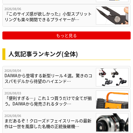
2026/08/06
『このサイズ感が欲しかった』小型スプリット
リングも楽々開閉できるプライヤーが…
もっと見る
人気記事ランキング(全体)
2026/08/04
DAIWAから登場する新型リール４選。驚きのコ
スパモデルから待望のハイエンド…
2026/08/03
「便利すぎる…」これ１つ買うだけで全てが揃
う。DAIWAから発売されるタック…
2026/08/06
まだあるぞ！クローズドフェイスリールの最新
作は一世を風靡した名機の正統後継機…