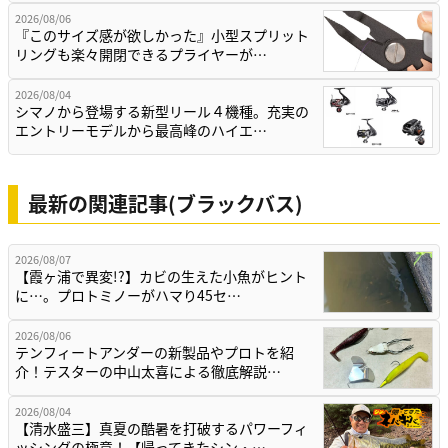
2026/08/06
『このサイズ感が欲しかった』小型スプリット
リングも楽々開閉できるプライヤーが…
2026/08/04
シマノから登場する新型リール４機種。充実の
エントリーモデルから最高峰のハイエ…
最新の関連記事(ブラックバス)
2026/08/07
【霞ヶ浦で異変!?】カビの生えた小魚がヒント
に…。プロトミノーがハマり45セ…
2026/08/06
テンフィートアンダーの新製品やプロトを紹
介！テスターの中山太喜による徹底解説…
2026/08/04
【清水盛三】真夏の酷暑を打破するパワーフィ
ッシングの極意！【帰ってきたシン・…