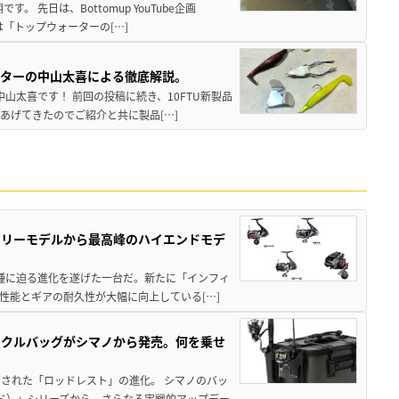
 先日は、Bottomup YouTube企画
は「トップウォーターの[…]
スターの中山太喜による徹底解説。
中山太喜です！ 前回の投稿に続き、10FTU新製品
あげてきたのでご紹介と共に製品[…]
トリーモデルから最高峰のハイエンドモデ
位機種に迫る進化を遂げた一台だ。新たに「インフィ
性能とギアの耐久性が大幅に向上している[…]
ックルバッグがシマノから発売。何を乗せ
された「ロッドレスト」の進化。 シマノのバッ
ド）」シリーズから、さらなる実戦的アップデー