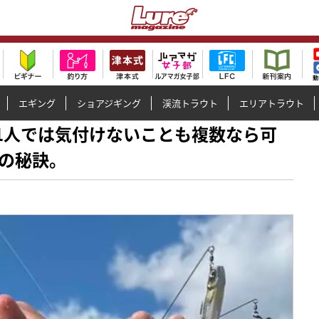
エギング
ショアジギング
渓流トラウト
エリアトラウト
安打】1人では気付けないことも複数なら可
の秘訣。