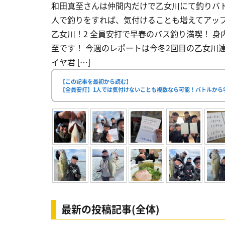
和田真至さんは仲間内だけで乙女川にて釣りバ
人で釣りをすれば、気付けることも増えてアップデ
乙女川！2 全員安打で早春のバス釣り満喫！ 身
至です！ 今週のレポートは今冬2回目の乙女川
イヤ君 […]
【この記事を最初から読む】
【全員安打】1人では気付けないことも複数なら可能！バトルから
最新の投稿記事(全体)