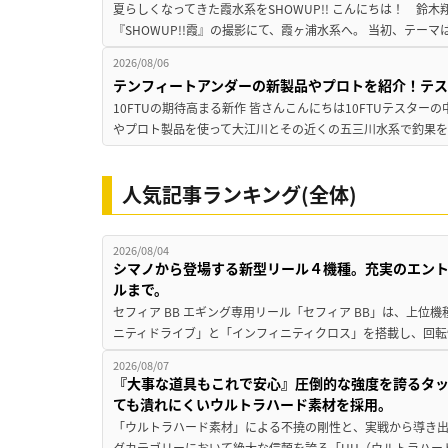
夏らしくなってきた霞水系をSHOWUP!! こんにちは！ 鈴木翔です。
『SHOWUP!!霞』の撮影にて、霞ヶ浦水系へ。 当初、テーマ
2026/08/06
テンフィートアンダーの新製品やプロトを紹介！テ
10FTUの期待高まる新作 皆さんこんにちは10FTUテスターの
やプロト製品を使って大江川とその近くの五三川水系で釣果を
人気記事ランキング(全体)
2026/08/04
シマノから登場する新型リール４機種。充実のエン
ルまで。
セフィア BB エギング専用リール「セフィア BB」は、上
ニティドライブ」と「インフィニティクロス」を搭載し、回転
2026/08/07
『大事な道具もこれで安心』圧倒的な強度を誇るタ
ても潰れにくいウルトラハード素材を採用。
「ウルトラハード素材」による不撓の剛性と、実戦から導き出
グカテゴリーにおいて絶大な信頼を誇る「UH（ウルトラハー