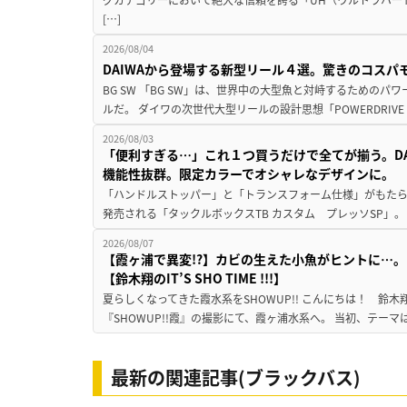
[…]
2026/08/04
DAIWAから登場する新型リール４選。驚きのコス
BG SW 「BG SW」は、世界中の大型魚と対峙するための
ルだ。 ダイワの次世代大型リールの設計思想「POWERDRIVE D
2026/08/03
「便利すぎる…」これ１つ買うだけで全てが揃う。D
機能性抜群。限定カラーでオシャレなデザインに。
「ハンドルストッパー」と「トランスフォーム仕様」がもたらす
発売される「タックルボックスTB カスタム プレッソSP」。
2026/08/07
【霞ヶ浦で異変!?】カビの生えた小魚がヒントに…。
【鈴木翔のIT’S SHO TIME !!!】
夏らしくなってきた霞水系をSHOWUP!! こんにちは！ 鈴木翔です。
『SHOWUP!!霞』の撮影にて、霞ヶ浦水系へ。 当初、テーマ
最新の関連記事(ブラックバス)