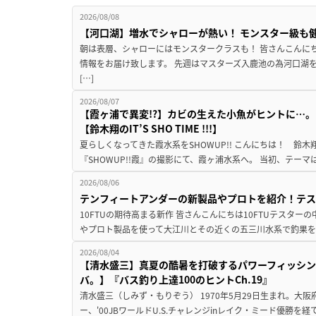
2026/08/08
【河口湖】増水でシャローが熱い！ モンスター級も
朝は表層、シャローにはモンスタークラスも！ 皆さんこんに
情報をお届け致します。 先週はマスターズ入鹿池の為河口湖
[…]
2026/08/07
【霞ヶ浦で異変!?】カビの生えた小魚がヒントに…。
【鈴木翔のIT’S SHO TIME !!!】
夏らしくなってきた霞水系をSHOWUP!! こんにちは！ 鈴木翔です。
『SHOWUP!!霞』の撮影にて、霞ヶ浦水系へ。 当初、テーマ
2026/08/06
テンフィートアンダーの新製品やプロトを紹介！テ
10FTUの期待高まる新作 皆さんこんにちは10FTUテスターの
やプロト製品を使って大江川とその近くの五三川水系で釣果を
2026/08/04
【清水盛三】真夏の酷暑を打破するパワーフィッシン
バ。】『バス釣り上達100のヒントCh.19』
清水盛三（しみず・もりぞう） 1970年5月29日生まれ。大阪
ー、'00JBワールドU.S.チャレンジinレイク・ミード優勝を