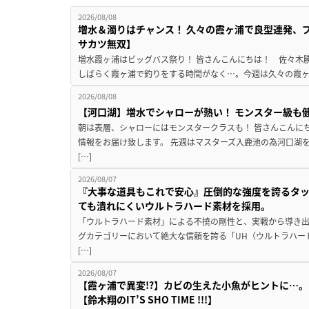
2026/08/08
増水＆濁りはチャンス！ 久々の霞ヶ浦で良型連発、
サカツ無双】
増水霞ヶ浦はビッグバス祭り！ 皆さんこんにちは！ 佐々木
しばらく霞ヶ浦で釣りをする時間がなく…。今週は久々の霞ヶ浦
2026/08/08
【河口湖】増水でシャローが熱い！ モンスター級も
朝は表層、シャローにはモンスタークラスも！ 皆さんこんに
情報をお届け致します。 先週はマスターズ入鹿池の為河口湖
[…]
2026/08/07
『大事な道具もこれで安心』圧倒的な強度を誇るタ
ても潰れにくいウルトラハード素材を採用。
「ウルトラハード素材」による不撓の剛性と、実戦から導き出
グカテゴリーにおいて絶大な信頼を誇る「UH（ウルトラハー
[…]
2026/08/07
【霞ヶ浦で異変!?】カビの生えた小魚がヒントに…。
【鈴木翔のIT’S SHO TIME !!!】