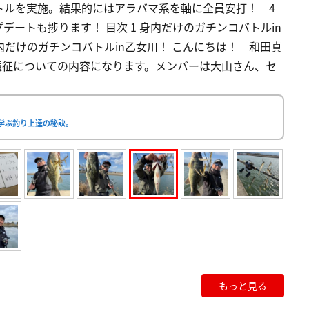
トルを実施。結果的にはアラバマ系を軸に全員安打！ 4
ートも捗ります！ 目次 1 身内だけのガチンコバトルin
内だけのガチンコバトルin乙女川！ こんにちは！ 和田真
遠征についての内容になります。メンバーは大山さん、セ
学ぶ釣り上達の秘訣。
もっと見る