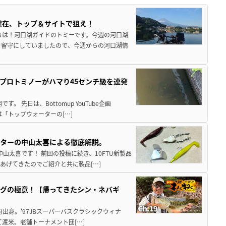
健在、トップ＆サイトで狙え！
ちは！河口湖ガイドのトミーです。今週の河口湖
を留守にしていましたので、今週からの河口湖情
プロトミノーがハマり45センチ級を連発
 先日は、Bottomup YouTube企画
は「トップウォーターの[…]
スターの中山太喜による徹底解説。
中山太喜です！ 前回の投稿に続き、10FTU新製品
あげてきたのでご紹介と共に製品[…]
グの極意！【帰ってきたシン・ネバギ
府出身。'97JBスーパーバスクラシックウィナ
経て渡米。老舗トーナメント団[…]