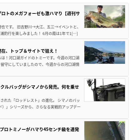
プロトのメガフォーゼも激ハマり【週刊サ
勝也です。 旧吉野川→大江、五三→イベントと、
釣行を楽しみました！ 6月の霞は1年で1[…]
健在、トップ＆サイトで狙え！
ちは！河口湖ガイドのトミーです。今週の河口湖
を留守にしていましたので、今週からの河口湖情
ックルバッグがシマノから発売。何を乗せ
された「ロッドレスト」の進化。 シマノのバッ
ド）」シリーズから、さらなる実戦的アップデー
プロトミノーがハマり45センチ級を連発