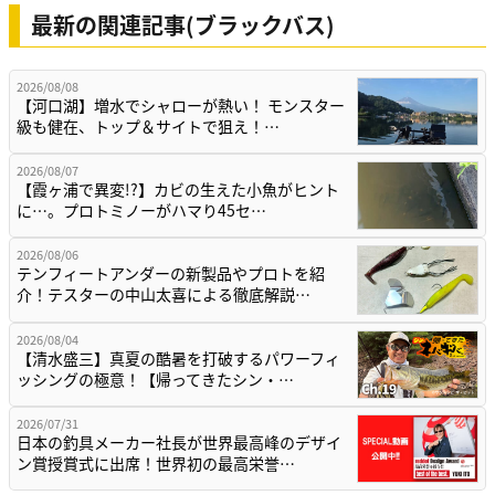
最新の関連記事(ブラックバス)
2026/08/08
【河口湖】増水でシャローが熱い！ モンスター
級も健在、トップ＆サイトで狙え！…
2026/08/07
【霞ヶ浦で異変!?】カビの生えた小魚がヒント
に…。プロトミノーがハマり45セ…
2026/08/06
テンフィートアンダーの新製品やプロトを紹
介！テスターの中山太喜による徹底解説…
2026/08/04
【清水盛三】真夏の酷暑を打破するパワーフィ
ッシングの極意！【帰ってきたシン・…
2026/07/31
日本の釣具メーカー社長が世界最高峰のデザイ
ン賞授賞式に出席！世界初の最高栄誉…