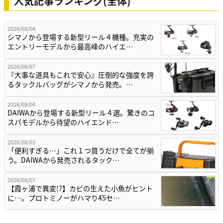
人気記事ランキング(全体)
2026/08/04
シマノから登場する新型リール４機種。充実の
エントリーモデルから最高峰のハイエ…
2026/08/07
『大事な道具もこれで安心』圧倒的な強度を誇
るタックルバッグがシマノから発売。…
2026/08/04
DAIWAから登場する新型リール４選。驚きのコ
スパモデルから待望のハイエンド…
2026/08/03
「便利すぎる…」これ１つ買うだけで全てが揃
う。DAIWAから発売されるタック…
2026/08/07
【霞ヶ浦で異変!?】カビの生えた小魚がヒント
に…。プロトミノーがハマり45セ…