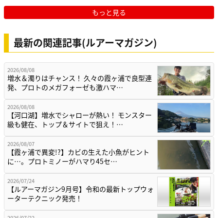
もっと見る
最新の関連記事(ルアーマガジン)
2026/08/08
増水＆濁りはチャンス！ 久々の霞ヶ浦で良型連
発、プロトのメガフォーゼも激ハマ…
2026/08/08
【河口湖】増水でシャローが熱い！ モンスター
級も健在、トップ＆サイトで狙え！…
2026/08/07
【霞ヶ浦で異変!?】カビの生えた小魚がヒント
に…。プロトミノーがハマり45セ…
2026/07/24
【ルアーマガジン9月号】令和の最新トップウォ
ーターテクニック発売！
2026/07/22