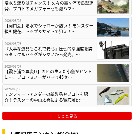
増水＆濁りはチャンス！ 久々の霞ヶ浦で良型連
発、プロトのメガフォーゼも激ハマ…
2026/08/08
【河口湖】増水でシャローが熱い！ モンスター
級も健在、トップ＆サイトで狙え！…
2026/08/07
『大事な道具もこれで安心』圧倒的な強度を誇
るタックルバッグがシマノから発売。…
2026/08/07
【霞ヶ浦で異変!?】カビの生えた小魚がヒント
に…。プロトミノーがハマり45セ…
2026/08/06
テンフィートアンダーの新製品やプロトを紹
介！テスターの中山太喜による徹底解説…
もっと見る