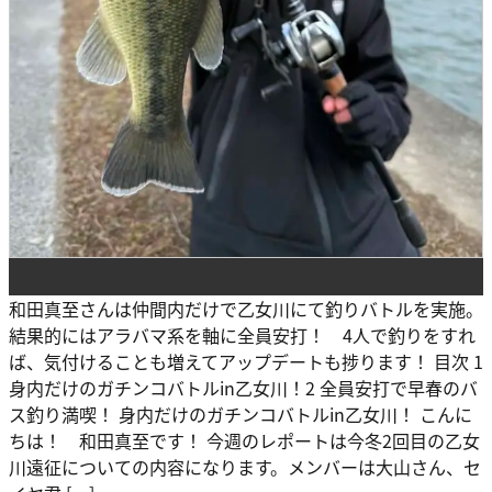
和田真至さんは仲間内だけで乙女川にて釣りバトルを実施。
結果的にはアラバマ系を軸に全員安打！ 4人で釣りをすれ
ば、気付けることも増えてアップデートも捗ります！ 目次 1
身内だけのガチンコバトルin乙女川！2 全員安打で早春のバ
ス釣り満喫！ 身内だけのガチンコバトルin乙女川！ こんに
ちは！ 和田真至です！ 今週のレポートは今冬2回目の乙女
川遠征についての内容になります。メンバーは大山さん、セ