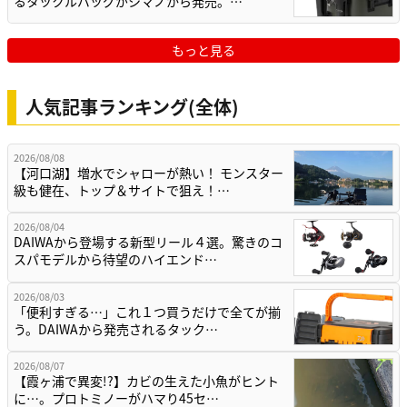
るタックルバッグがシマノから発売。…
もっと見る
人気記事ランキング(全体)
2026/08/08
【河口湖】増水でシャローが熱い！ モンスター
級も健在、トップ＆サイトで狙え！…
2026/08/04
DAIWAから登場する新型リール４選。驚きのコ
スパモデルから待望のハイエンド…
2026/08/03
「便利すぎる…」これ１つ買うだけで全てが揃
う。DAIWAから発売されるタック…
2026/08/07
【霞ヶ浦で異変!?】カビの生えた小魚がヒント
に…。プロトミノーがハマり45セ…