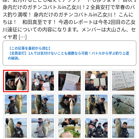
身内だけのガチンコバトルin乙女川！2 全員安打で早春のバ
ス釣り満喫！ 身内だけのガチンコバトルin乙女川！ こんに
ちは！ 和田真至です！ 今週のレポートは今冬2回目の乙女
川遠征についての内容になります。メンバーは大山さん、セ
イヤ君 […]
【この記事を最初から読む】
【全員安打】1人では気付けないことも複数なら可能！バトルから学ぶ釣り上達
の秘訣。