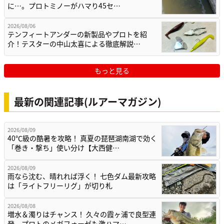
に…。プロトミノーがハマり45セ…
2026/08/06
テンフィートアンダーの新製品やプロトを紹
介！テスターの中山太喜による徹底解説…
もっと見る
最新の関連記事(ルアーマガジン)
2026/08/09
40℃級の酷暑を攻略！ 真夏の琵琶湖南湖で効く
「巻き・撃ち」使い分け【大西健…
2026/08/09
雨なら沈む、晴れれば浮く！ 七色ダム最新攻略
は「ライトフリーリグ」が切り札
2026/08/08
増水＆濁りはチャンス！ 久々の霞ヶ浦で良型連
発、プロトのメガフォーゼも激ハマ…