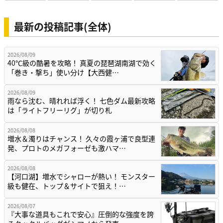
最新の投稿記事(全体)
2026/08/09
40℃級の酷暑を攻略！ 真夏の琵琶湖南湖で効く
「巻き・撃ち」使い分け【大西健…
2026/08/09
雨なら沈む、晴れれば浮く！ 七色ダム最新攻略
は「ライトフリーリグ」が切り札
2026/08/08
増水＆濁りはチャンス！ 久々の霞ヶ浦で良型連
発、プロトのメガフォーゼも激ハマ…
2026/08/08
【河口湖】増水でシャローが熱い！ モンスター
級も健在、トップ＆サイトで狙え！…
2026/08/07
『大事な道具もこれで安心』圧倒的な強度を誇