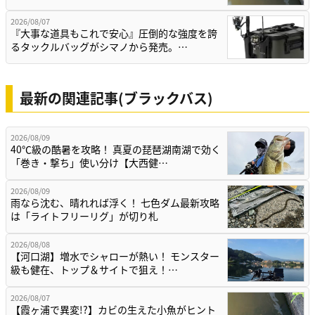
2026/08/07
『大事な道具もこれで安心』圧倒的な強度を誇
るタックルバッグがシマノから発売。…
最新の関連記事(ブラックバス)
2026/08/09
40℃級の酷暑を攻略！ 真夏の琵琶湖南湖で効く
「巻き・撃ち」使い分け【大西健…
2026/08/09
雨なら沈む、晴れれば浮く！ 七色ダム最新攻略
は「ライトフリーリグ」が切り札
2026/08/08
【河口湖】増水でシャローが熱い！ モンスター
級も健在、トップ＆サイトで狙え！…
2026/08/07
【霞ヶ浦で異変!?】カビの生えた小魚がヒント