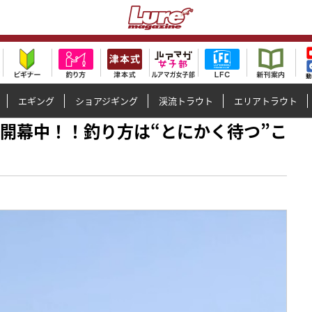
エギング
ショアジギング
渓流トラウト
エリアトラウト
ゲーム開幕中！！釣り方は“とにかく待つ”こ