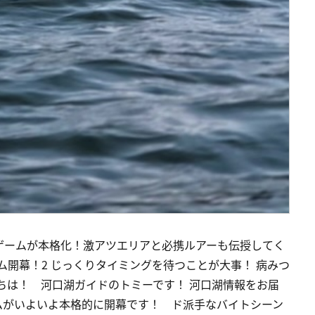
ゲームが本格化！激アツエリアと必携ルアーも伝授してく
ーム開幕！2 じっくりタイミングを待つことが大事！ 病みつ
ちは！ 河口湖ガイドのトミーです！ 河口湖情報をお届
ムがいよいよ本格的に開幕です！ ド派手なバイトシーン