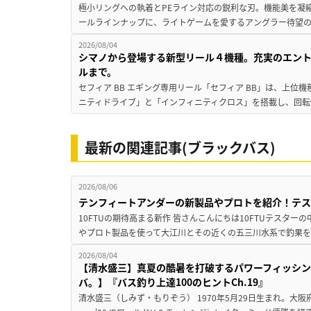
極小リングへの執着とPEライン対応の鋭利な刃。機能美を凝
ールラインナップに、ライトゲームを愛するアングラー待望の新作『
2026/08/04
シマノから登場する新型リール４機種。充実のエン
ルまで。
セフィア BB エギング専用リール「セフィア BB」は、上
ニティドライブ」と「インフィニティクロス」を搭載し、回転
最新の関連記事(ブラックバス)
2026/08/06
テンフィートアンダーの新製品やプロトを紹介！テ
10FTUの期待高まる新作 皆さんこんにちは10FTUテスターの
やプロト製品を使って大江川とその近くの五三川水系で釣果を
2026/08/04
【清水盛三】真夏の酷暑を打破するパワーフィッシン
バ。】『バス釣り上達100のヒントCh.19』
清水盛三（しみず・もりぞう） 1970年5月29日生まれ。大阪