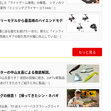
縮した「ライトゲーム専用」の解答。 シマノのツ
ミニリングプライヤー [CT-544[…]
トリーモデルから最高峰のハイエンドモデ
位機種に迫る進化を遂げた一台だ。新たに「インフィ
性能とギアの耐久性が大幅に向上している[…]
もっと見る
スターの中山太喜による徹底解説。
中山太喜です！ 前回の投稿に続き、10FTU新製品
あげてきたのでご紹介と共に製品[…]
グの極意！【帰ってきたシン・ネバギ
府出身。'97JBスーパーバスクラシックウィナ