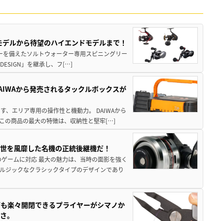
パモデルから待望のハイエンドモデルまで！
パワーを備えたソルトウォーター専用スピニングリー
ESIGN」を継承し、フ[…]
AIWAから発売されるタックルボックスが
、エリア専用の操作性と機動力。 DAIWAから
この商品の最大の特徴は、収納性と堅牢[…]
一世を風靡した名機の正統後継機だ！
のゲームに対応 最大の魅力は、当時の面影を強く
ルジックなクラシックタイプのデザインであり
グも楽々開閉できるプライヤーがシマノか
すさ。