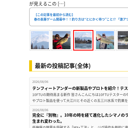
が見えるこの […]
【この記事を最初から読む】
春の表層ゲーム開幕中！！釣り方は“とにかく待つ”こと!? 「激ア
最新の投稿記事(全体)
2026/08/06
テンフィートアンダーの新製品やプロトを紹介！テ
10FTUの期待高まる新作 皆さんこんにちは10FTUテスターの
やプロト製品を使って大江川とその近くの五三川水系で釣果を
2026/08/06
完全に『別物』。10年の時を経て進化したシマノの
生まれ変わった。
低伸度の限界を突破する「MX+工法」と、ジグ操作を劇的に