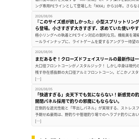
ング専用PEラインとして登場した「MX4」から10年。さらなる
2026/08/06
『このサイズ感が欲しかった』小型スプリットリン
ら登場。小さすぎず大きすぎず、求めていた使いや
極小リングへの執着とPEライン対応の鋭利な刃。機能美を凝
ールラインナップに、ライトゲームを愛するアングラー待望の新作『
2026/08/06
まだあるぞ！クローズドフェイスリールの最新作は
大口径フロントコーンがノスタルジック！ しかし中身は現代
残す存在感抜群の大口径アルミフロントコーン。どこかノスタ
[…]
2026/08/05
「快適すぎる」炎天下でも気にならない！新感覚の釣
開閉パネル採用で釣りの邪魔にもならない。
圧倒的な遮光性能と「竿出しパネル」が実現する、ストレスフ
予期せぬ豪雨は、野釣りや管理釣り場でのヘラブナ釣りにお
[…]