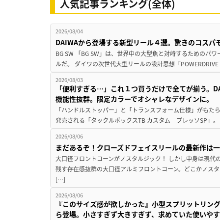
人気記事ランキング(全体)
2026/08/04
DAIWAから登場する新型リール４選。驚きのコス
BG SW 「BG SW」は、世界中の大型魚と対峙するための
ルだ。 ダイワの次世代大型リールの設計思想「POWERDRIVE D
2026/08/03
「便利すぎる…」これ１つ買うだけで全てが揃う。D
機能性抜群。限定カラーでオシャレなデザインに。
「ハンドルストッパー」と「トランスフォーム仕様」がもたらす
発売される「タックルボックスTB カスタム プレッソSP」。
2026/08/06
まだあるぞ！クローズドフェイスリールの最新作は
大口径フロントコーンがノスタルジック！ しかし中身は現代
残す存在感抜群の大口径アルミフロントコーン。どこかノスタ
[…]
2026/08/06
『このサイズ感が欲しかった』小型スプリットリン
ら登場。小さすぎず大きすぎず、求めていた使いや