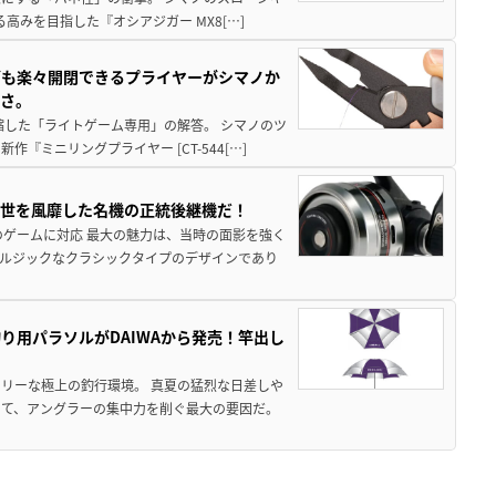
高みを目指した『オシアジガー MX8[…]
グも楽々開閉できるプライヤーがシマノか
すさ。
縮した「ライトゲーム専用」の解答。 シマノのツ
ミニリングプライヤー [CT-544[…]
一世を風靡した名機の正統後継機だ！
のゲームに対応 最大の魅力は、当時の面影を強く
ルジックなクラシックタイプのデザインであり
り用パラソルがDAIWAから発売！竿出し
リーな極上の釣行環境。 真夏の猛烈な日差しや
いて、アングラーの集中力を削ぐ最大の要因だ。