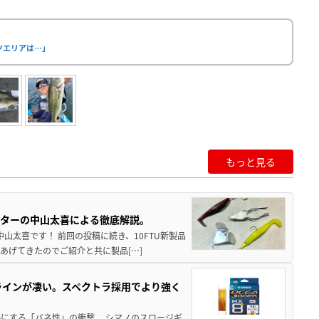
ツエリアは…」
もっと見る
スターの中山太喜による徹底解説。
中山太喜です！ 前回の投稿に続き、10FTU新製品
あげてきたのでご紹介と共に製品[…]
ラインが凄い。スペクトラ採用でより強く
楽にする「バネ性」の衝撃。 シマノのスロージギ