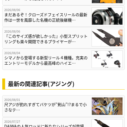
2026/08/06
まだあるぞ！クローズドフェイスリールの最新
作は一世を風靡した名機の正統後継機…
2026/08/06
『このサイズ感が欲しかった』小型スプリット
リングも楽々開閉できるプライヤーが…
2026/08/04
シマノから登場する新型リール４機種。充実の
エントリーモデルから最高峰のハイエ…
最新の関連記事(アジング)
2026/08/01
尺アジが釣れすぎてバケツが”剣山”!?まるで小
さなテ…
2026/07/27
DAIWAの人気ロッドに新たなシリーズが登場。