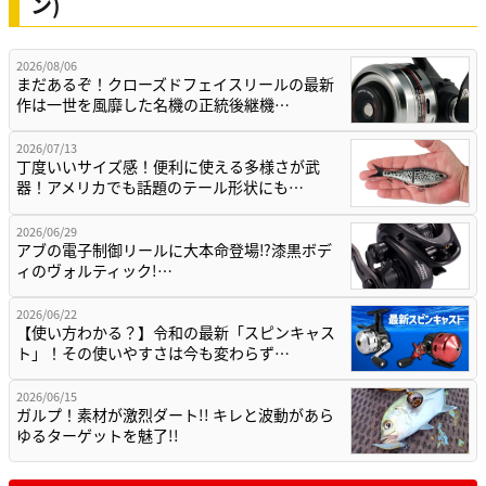
ン)
2026/08/06
まだあるぞ！クローズドフェイスリールの最新
作は一世を風靡した名機の正統後継機…
2026/07/13
丁度いいサイズ感！便利に使える多様さが武
器！アメリカでも話題のテール形状にも…
2026/06/29
アブの電子制御リールに大本命登場⁉漆黒ボデ
ィのヴォルティック!…
2026/06/22
【使い方わかる？】令和の最新「スピンキャス
ト」！その使いやすさは今も変わらず…
2026/06/15
ガルプ！素材が激烈ダート!! キレと波動があら
ゆるターゲットを魅了!!