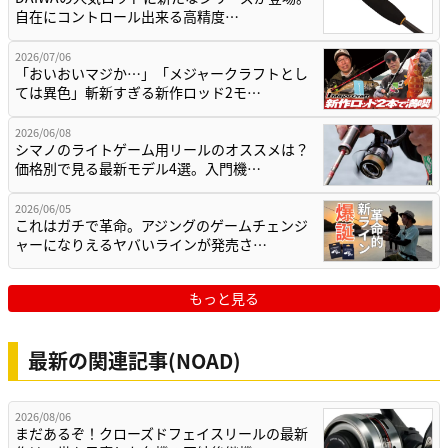
自在にコントロール出来る高精度…
2026/07/06
「おいおいマジか…」「メジャークラフトとし
ては異色」斬新すぎる新作ロッド2モ…
2026/06/08
シマノのライトゲーム用リールのオススメは？
価格別で見る最新モデル4選。入門機…
2026/06/05
これはガチで革命。アジングのゲームチェンジ
ャーになりえるヤバいラインが発売さ…
もっと見る
最新の関連記事(NOAD)
2026/08/06
まだあるぞ！クローズドフェイスリールの最新