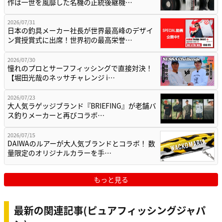
作は一世を風靡した名機の正統後継機…
2026/07/31
日本の釣具メーカー社長が世界最高峰のデザイ
ン賞授賞式に出席！世界初の最高栄誉…
2026/07/30
憧れのプロとサーフフィッシングで直接対決！
【堀田光哉のネッサチャレンジ i…
2026/07/23
大人気ラゲッジブランド『BRIEFING』が老舗バ
ス釣りメーカーと再びコラボ…
2026/07/15
DAIWAのルアーが大人気ブランドとコラボ！ 数
量限定のオリジナルカラーを手…
もっと見る
最新の関連記事(ピュアフィッシングジャパ