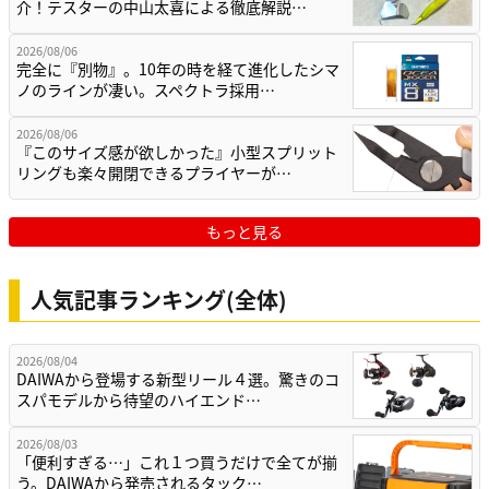
介！テスターの中山太喜による徹底解説…
2026/08/06
完全に『別物』。10年の時を経て進化したシマ
ノのラインが凄い。スペクトラ採用…
2026/08/06
『このサイズ感が欲しかった』小型スプリット
リングも楽々開閉できるプライヤーが…
もっと見る
人気記事ランキング(全体)
2026/08/04
DAIWAから登場する新型リール４選。驚きのコ
スパモデルから待望のハイエンド…
2026/08/03
「便利すぎる…」これ１つ買うだけで全てが揃
う。DAIWAから発売されるタック…