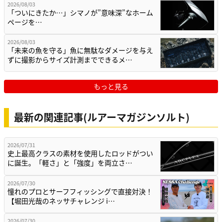
2026/08/03
「ついにきたか…」シマノが”意味深”なホーム
ページを…
2026/08/03
「未来の魚を守る」魚に無駄なダメージを与え
ずに撮影からサイズ計測までできるメ…
もっと見る
最新の関連記事(ルアーマガジンソルト)
2026/07/31
史上最高クラスの素材を使用したロッドがつい
に誕生。「軽さ」と「強度」を両立さ…
2026/07/30
憧れのプロとサーフフィッシングで直接対決！
【堀田光哉のネッサチャレンジ i…
2026/07/30