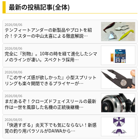
最新の投稿記事(全体)
2026/08/06
テンフィートアンダーの新製品やプロトを紹
介！テスターの中山太喜による徹底解説…
2026/08/06
完全に『別物』。10年の時を経て進化したシマ
ノのラインが凄い。スペクトラ採用…
2026/08/06
『このサイズ感が欲しかった』小型スプリット
リングも楽々開閉できるプライヤーが…
2026/08/06
まだあるぞ！クローズドフェイスリールの最新
作は一世を風靡した名機の正統後継機…
2026/08/05
「快適すぎる」炎天下でも気にならない！新感
覚の釣り用パラソルがDAIWAから…