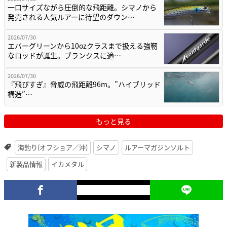
一口サイズながら圧倒的な飛距離。シマノから
発売される人気ルアーに待望のダウン…
2026/07/30
エバーグリーンから10ozクラスまで扱える強靭
なロッドが誕生。ブランクスに適…
2026/07/30
『飛びすぎ』脅威の飛距離96m。”ハイブリッド
構造”…
もっと見る
海釣り(オフショア／沖)
シマノ
ルアーマガジンソルト
新製品情報
イカメタル