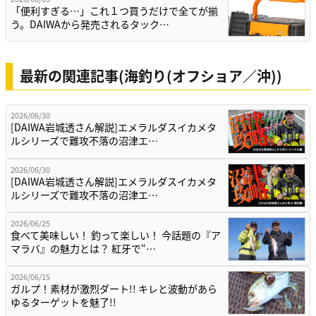
「便利すぎる…」これ１つ買うだけで全てが揃
う。DAIWAから発売されるタック…
最新の関連記事(海釣り(オフショア／沖))
2026/06/30
[DAIWA岩城透さん解説]エメラルダスイカメタ
ルシリーズで難攻不落の沼津エ…
2026/06/30
[DAIWA岩城透さん解説]エメラルダスイカメタ
ルシリーズで難攻不落の沼津エ…
2026/06/25
食べて美味しい！ 釣って楽しい！ 今話題の『ア
マラバ』の魅力とは？ 紅牙で“…
2026/06/15
ガルプ！素材が激烈ダート!! キレと波動があら
ゆるターゲットを魅了!!