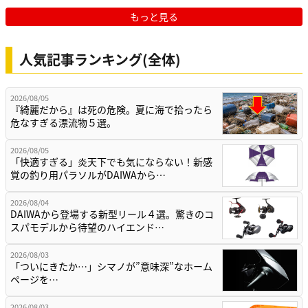
もっと見る
人気記事ランキング(全体)
2026/08/05
『綺麗だから』は死の危険。夏に海で拾ったら
危なすぎる漂流物５選。
2026/08/05
「快適すぎる」炎天下でも気にならない！新感
覚の釣り用パラソルがDAIWAから…
2026/08/04
DAIWAから登場する新型リール４選。驚きのコ
スパモデルから待望のハイエンド…
2026/08/03
「ついにきたか…」シマノが”意味深”なホーム
ページを…
2026/08/03