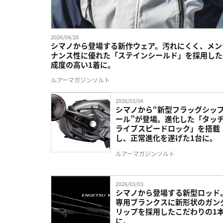
2026/04/28
シマノから登場する新作ウェア。汚れにくく、メン
ナンス性に優れた「ステインシールド」を採用した
成度の高い1着に。
ルアーマガジンソルト
2026/03/04
シマノから“新型フラッグシッ
ール”が登場。進化した「タッ
ライブスピードロック」を搭載
し、正常進化を遂げた1台に。
ルアーマガジンソルト
2026/03/03
シマノから登場する新型ロッド
専用ブランクスに新形状のガン
リップを採用したこだわりの1
に。