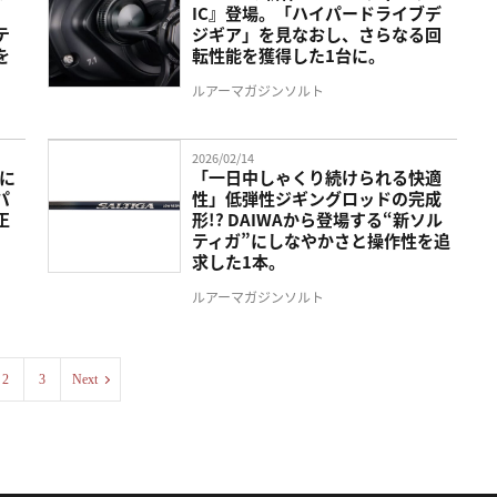
IC』登場。「ハイパードライブデ
テ
ジギア」を見なおし、さらなる回
を
転性能を獲得した1台に。
ルアーマガジンソルト
2026/02/14
ルに
「一日中しゃくり続けられる快適
パ
性」低弾性ジギングロッドの完成
正
形!? DAIWAから登場する“新ソル
ティガ”にしなやかさと操作性を追
求した1本。
ルアーマガジンソルト
2
3
Next