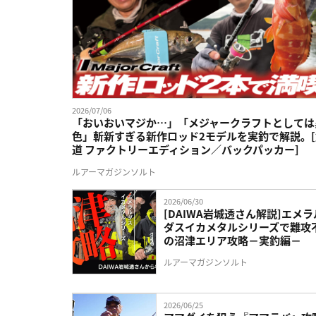
2026/07/06
「おいおいマジか…」「メジャークラフトとしては
色」斬新すぎる新作ロッド2モデルを実釣で解説。[
道 ファクトリーエディション／バックパッカー]
ルアーマガジンソルト
2026/06/30
[DAIWA岩城透さん解説]エメラ
ダスイカメタルシリーズで難攻
の沼津エリア攻略－実釣編－
ルアーマガジンソルト
2026/06/25