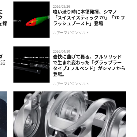
2026/05/26
に
喰い渋り時に本領発揮。シマノ
ク
「スイスイスティック 70」「70 フ
を採
ラッシュブースト」登場
ルアーマガジンソルト
2026/04/30
ダ
豪快に曲げて獲る。フルソリッド
に活
で生まれ変わった『グラップラー
タイプJ フルベンド』がシマノから
登場。
ルアーマガジンソルト