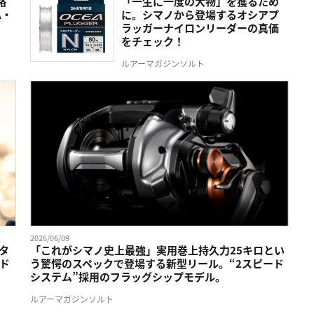
略
「一生に一度の大物」を獲るため
A・
に。シマノから登場するオシアプ
ラッガーナイロンリーダーの真価
をチェック！
ルアーマガジンソルト
2026/06/09
タ
「これがシマノ史上最強」実用巻上持久力25キロとい
ド
う驚愕のスペックで登場する新型リール。“2スピード
システム”採用のフラッグシップモデル。
ルアーマガジンソルト