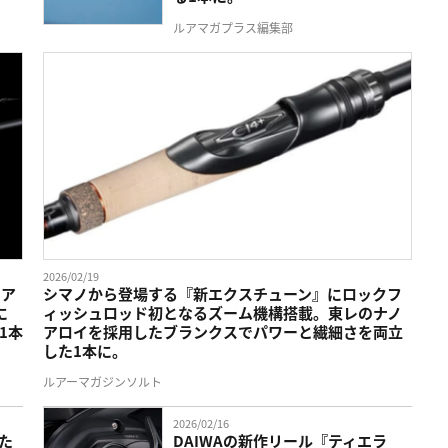
ルアマガプラス編集部
2026/02/19
ノア
シマノから登場する『新エクスチューン』にロックフ
に
ィッシュロッド初となるズーム機構搭載。東レのナノ
1本
アロイを採用したブランクスでパワーと繊細さを両立
した1本に。
ルアーマガジンソルト
2026/02/16
た
DAIWAの新作リール『ティエラ