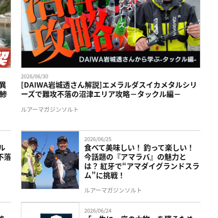
2026/06/30
異
[DAIWA岩城透さん解説]エメラルダスイカメタルシリ
鯵
ーズで難攻不落の沼津エリア攻略－タックル編－
ルアーマガジンソルト
2026/06/25
ル
食べて美味しい！ 釣って楽しい！
不落
今話題の『アマラバ』の魅力と
は？ 紅牙で“アマダイグランドスラ
ム”に挑戦！
ルアーマガジンソルト
2026/06/24