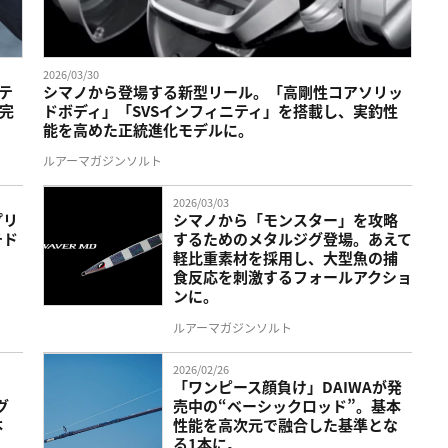
2026/03/30
テ
シマノから登場する新型リール。「高剛性コアソリッ
完
ドボディ」「SVSインフィニティ」を搭載し、実釣性
能を高めた正統進化モデルに。
ルアーマガジンソルト
2026/03/03
プリ
シマノから「モンスター」を攻略
チド
するためのメタルジグ登場。あえて
軽比重素材を採用し、大型魚の捕
食反応を刺激するフォールアクショ
ンに。
ルアーマガジンソルト
2026/02/26
。
「ワンピース顔負け」DAIWAが発
グ
売中の“ベーシックロッド”。基本
本
性能を高次元で融合した基準とな
る1本に。