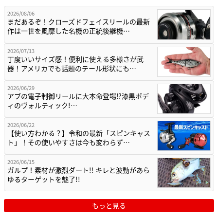
2026/08/06
まだあるぞ！クローズドフェイスリールの最新
作は一世を風靡した名機の正統後継機…
2026/07/13
丁度いいサイズ感！便利に使える多様さが武
器！アメリカでも話題のテール形状にも…
2026/06/29
アブの電子制御リールに大本命登場⁉漆黒ボデ
ィのヴォルティック!…
2026/06/22
【使い方わかる？】令和の最新「スピンキャス
ト」！その使いやすさは今も変わらず…
2026/06/15
ガルプ！素材が激烈ダート!! キレと波動があら
ゆるターゲットを魅了!!
もっと見る