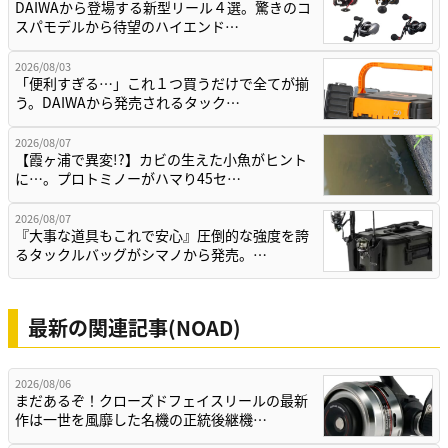
DAIWAから登場する新型リール４選。驚きのコ
スパモデルから待望のハイエンド…
2026/08/03
「便利すぎる…」これ１つ買うだけで全てが揃
う。DAIWAから発売されるタック…
2026/08/07
【霞ヶ浦で異変!?】カビの生えた小魚がヒント
に…。プロトミノーがハマり45セ…
2026/08/07
『大事な道具もこれで安心』圧倒的な強度を誇
るタックルバッグがシマノから発売。…
最新の関連記事(NOAD)
2026/08/06
まだあるぞ！クローズドフェイスリールの最新
作は一世を風靡した名機の正統後継機…