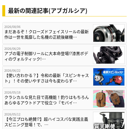
最新の関連記事(アブガルシア)
2026/08/06
まだあるぞ！クローズドフェイスリールの最新
作は一世を風靡した名機の正統後継機…
2026/06/29
アブの電子制御リールに大本命登場⁉漆黒ボデ
ィのヴォルティック!…
2026/06/22
【使い方わかる？】令和の最新「スピンキャス
ト」！その使いやすさは今も変わらず…
2026/05/18
クラシカルな見た目で高機能！釣りはもちろん
あらゆるアウトドアで役立つ『モバイ…
2026/05/12
【今江プロも絶賛⁉】超ハイコスパな実践主義
スピニング登場！で、…