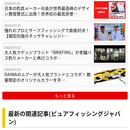
2026/07/31
日本の釣具メーカー社長が世界最高峰のデザイ
ン賞授賞式に出席！世界初の最高栄誉…
2026/07/30
憧れのプロとサーフフィッシングで直接対決！
【堀田光哉のネッサチャレンジ i…
2026/07/23
大人気ラゲッジブランド『BRIEFING』が老舗バ
ス釣りメーカーと再びコラボ…
2026/07/15
DAIWAのルアーが大人気ブランドとコラボ！ 数
量限定のオリジナルカラーを手…
もっと見る
最新の関連記事(ピュアフィッシングジャパ
ン)