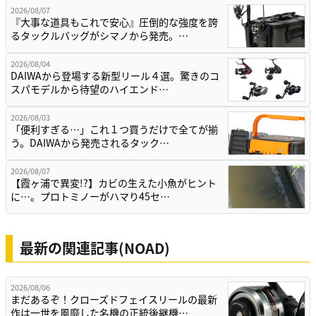
2026/08/07
『大事な道具もこれで安心』圧倒的な強度を誇
るタックルバッグがシマノから発売。…
2026/08/04
DAIWAから登場する新型リール４選。驚きのコ
スパモデルから待望のハイエンド…
2026/08/03
「便利すぎる…」これ１つ買うだけで全てが揃
う。DAIWAから発売されるタック…
2026/08/07
【霞ヶ浦で異変!?】カビの生えた小魚がヒント
に…。プロトミノーがハマり45セ…
最新の関連記事(NOAD)
2026/08/06
まだあるぞ！クローズドフェイスリールの最新
作は一世を風靡した名機の正統後継機…