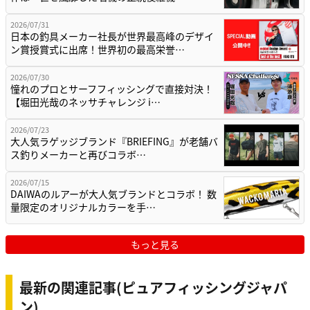
2026/07/31
日本の釣具メーカー社長が世界最高峰のデザイ
ン賞授賞式に出席！世界初の最高栄誉…
2026/07/30
憧れのプロとサーフフィッシングで直接対決！
【堀田光哉のネッサチャレンジ i…
2026/07/23
大人気ラゲッジブランド『BRIEFING』が老舗バ
ス釣りメーカーと再びコラボ…
2026/07/15
DAIWAのルアーが大人気ブランドとコラボ！ 数
量限定のオリジナルカラーを手…
もっと見る
最新の関連記事(ピュアフィッシングジャパ
ン)