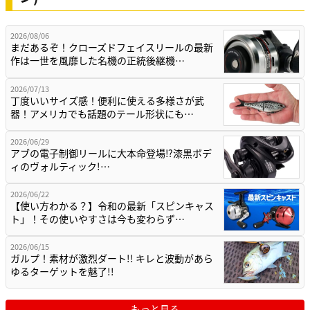
2026/08/06
まだあるぞ！クローズドフェイスリールの最新
作は一世を風靡した名機の正統後継機…
2026/07/13
丁度いいサイズ感！便利に使える多様さが武
器！アメリカでも話題のテール形状にも…
2026/06/29
アブの電子制御リールに大本命登場⁉漆黒ボデ
ィのヴォルティック!…
2026/06/22
【使い方わかる？】令和の最新「スピンキャス
ト」！その使いやすさは今も変わらず…
2026/06/15
ガルプ！素材が激烈ダート!! キレと波動があら
ゆるターゲットを魅了!!
もっと見る