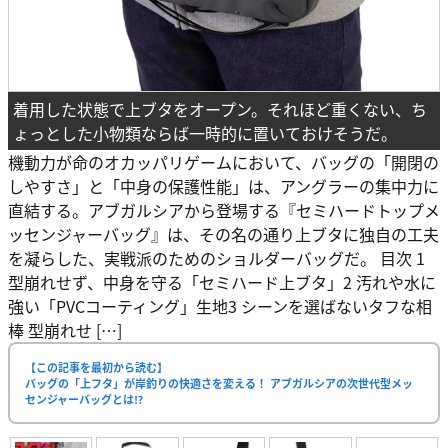
着用した状態で上ブタをオープン。それほど重くない、ち
ょっとした小物類ならば一時的に置いておけそうだ。
機動力が命のオカッパリゲームにおいて、バッグの「開閉の
しやすさ」と「中身の保護性能」は、アングラーの集中力に
直結する。アブガルシアから登場する『セミハードトップメ
ッセンジャーバッグ』は、その名の通り上ブタに独自の工夫
を凝らした、実戦派のためのショルダーバッグだ。 目次 1
型崩れせず、中身を守る「セミハード上ブタ」2 汚れや水に
強い「PVCコーティング」生地3 シーンを選ばないタフな相
棒 型崩れせ […]
【この記事を最初から読む】
バッグの「上フタ」が岸釣りの快適さを変える！ アブガルシアの次世代型メッ
センジャーバッグとは⁉