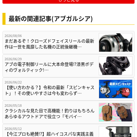
最新の関連記事(アブガルシア)
2026/08/06
まだあるぞ！クローズドフェイスリールの最新
作は一世を風靡した名機の正統後継機…
2026/06/29
アブの電子制御リールに大本命登場⁉漆黒ボデ
ィのヴォルティック!…
2026/06/22
【使い方わかる？】令和の最新「スピンキャス
ト」！その使いやすさは今も変わらず…
2026/05/18
クラシカルな見た目で高機能！釣りはもちろん
あらゆるアウトドアで役立つ『モバイ…
2026/05/12
【今江プロも絶賛⁉】超ハイコスパな実践主義