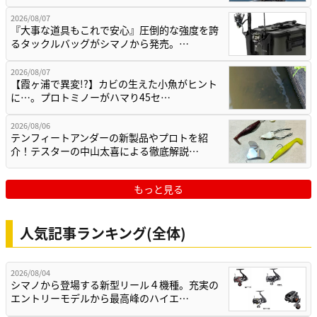
2026/08/07
『大事な道具もこれで安心』圧倒的な強度を誇
るタックルバッグがシマノから発売。…
2026/08/07
【霞ヶ浦で異変!?】カビの生えた小魚がヒント
に…。プロトミノーがハマり45セ…
2026/08/06
テンフィートアンダーの新製品やプロトを紹
介！テスターの中山太喜による徹底解説…
もっと見る
人気記事ランキング(全体)
2026/08/04
シマノから登場する新型リール４機種。充実の
エントリーモデルから最高峰のハイエ…