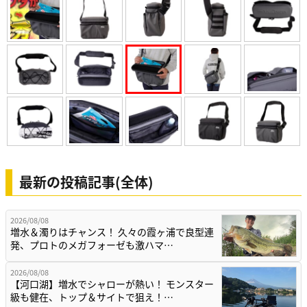
最新の投稿記事(全体)
2026/08/08
増水＆濁りはチャンス！ 久々の霞ヶ浦で良型連
発、プロトのメガフォーゼも激ハマ…
2026/08/08
【河口湖】増水でシャローが熱い！ モンスター
級も健在、トップ＆サイトで狙え！…