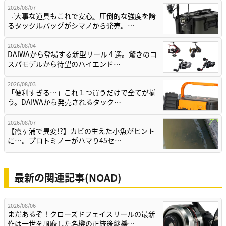
2026/08/07
『大事な道具もこれで安心』圧倒的な強度を誇
るタックルバッグがシマノから発売。…
2026/08/04
DAIWAから登場する新型リール４選。驚きのコ
スパモデルから待望のハイエンド…
2026/08/03
「便利すぎる…」これ１つ買うだけで全てが揃
う。DAIWAから発売されるタック…
2026/08/07
【霞ヶ浦で異変!?】カビの生えた小魚がヒント
に…。プロトミノーがハマり45セ…
最新の関連記事(NOAD)
2026/08/06
まだあるぞ！クローズドフェイスリールの最新
作は一世を風靡した名機の正統後継機…