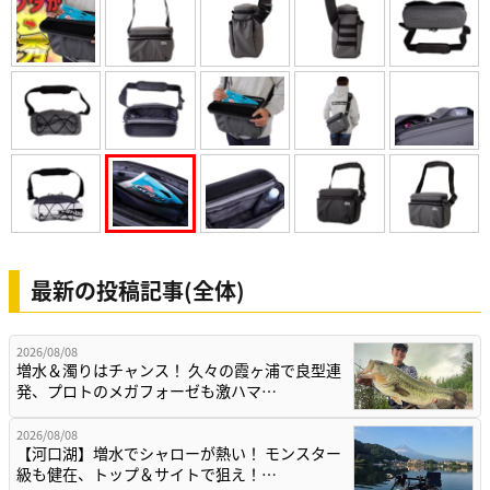
最新の投稿記事(全体)
2026/08/08
増水＆濁りはチャンス！ 久々の霞ヶ浦で良型連
発、プロトのメガフォーゼも激ハマ…
2026/08/08
【河口湖】増水でシャローが熱い！ モンスター
級も健在、トップ＆サイトで狙え！…