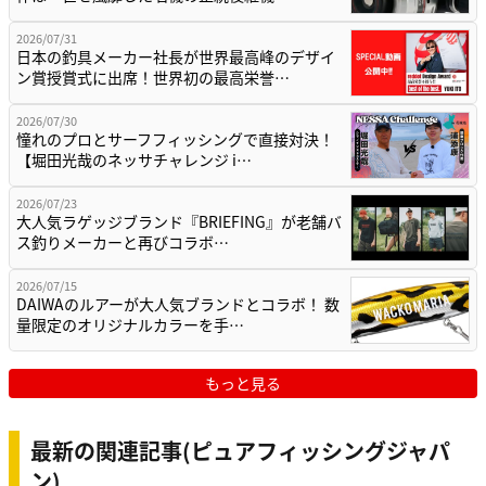
2026/07/31
日本の釣具メーカー社長が世界最高峰のデザイ
ン賞授賞式に出席！世界初の最高栄誉…
2026/07/30
憧れのプロとサーフフィッシングで直接対決！
【堀田光哉のネッサチャレンジ i…
2026/07/23
大人気ラゲッジブランド『BRIEFING』が老舗バ
ス釣りメーカーと再びコラボ…
2026/07/15
DAIWAのルアーが大人気ブランドとコラボ！ 数
量限定のオリジナルカラーを手…
もっと見る
最新の関連記事(ピュアフィッシングジャパ
ン)