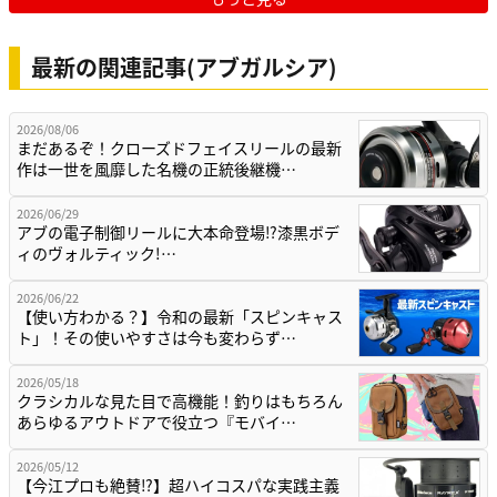
最新の関連記事(アブガルシア)
2026/08/06
まだあるぞ！クローズドフェイスリールの最新
作は一世を風靡した名機の正統後継機…
2026/06/29
アブの電子制御リールに大本命登場⁉漆黒ボデ
ィのヴォルティック!…
2026/06/22
【使い方わかる？】令和の最新「スピンキャス
ト」！その使いやすさは今も変わらず…
2026/05/18
クラシカルな見た目で高機能！釣りはもちろん
あらゆるアウトドアで役立つ『モバイ…
2026/05/12
【今江プロも絶賛⁉】超ハイコスパな実践主義