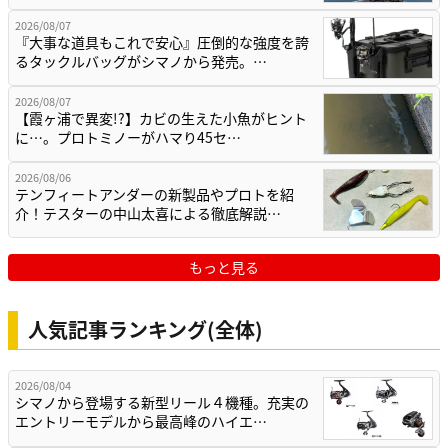
2026/08/07
『大事な道具もこれで安心』圧倒的な強度を誇
るタックルバッグがシマノから発売。…
2026/08/07
【霞ヶ浦で異変!?】カビの生えた小魚がヒント
に…。プロトミノーがハマり45セ…
2026/08/06
テンフィートアンダーの新製品やプロトを紹
介！テスターの中山太喜による徹底解説…
もっと見る
人気記事ランキング(全体)
2026/08/04
シマノから登場する新型リール４機種。充実の
エントリーモデルから最高峰のハイエ…