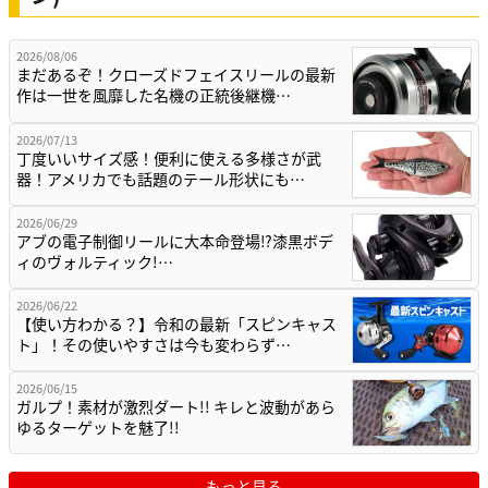
2026/08/06
まだあるぞ！クローズドフェイスリールの最新
作は一世を風靡した名機の正統後継機…
2026/07/13
丁度いいサイズ感！便利に使える多様さが武
器！アメリカでも話題のテール形状にも…
2026/06/29
アブの電子制御リールに大本命登場⁉漆黒ボデ
ィのヴォルティック!…
2026/06/22
【使い方わかる？】令和の最新「スピンキャス
ト」！その使いやすさは今も変わらず…
2026/06/15
ガルプ！素材が激烈ダート!! キレと波動があら
ゆるターゲットを魅了!!
もっと見る