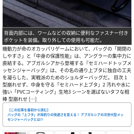
背面内部には、ワームなどの収納に便利なファスナー付き
ポケットを装備。取り外しての使用も可能だ。
機動力が命のオカッパリゲームにおいて、バッグの「開閉の
しやすさ」と「中身の保護性能」は、アングラーの集中力に
直結する。アブガルシアから登場する『セミハードトップメ
ッセンジャーバッグ』は、その名の通り上ブタに独自の工夫
を凝らした、実戦派のためのショルダーバッグだ。 目次 1
型崩れせず、中身を守る「セミハード上ブタ」2 汚れや水に
強い「PVCコーティング」生地3 シーンを選ばないタフな相
棒 型崩れせ […]
【この記事を最初から読む】
バッグの「上フタ」が岸釣りの快適さを変える！ アブガルシアの次世代型メッ
センジャーバッグとは⁉