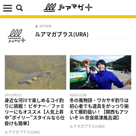
AUTHOR
ルアマガプラス(URA)
2017/05/12
2016/11/06
身近な河川で楽しめるコイ釣
冬の風物詩・ワカサギ釣りは
りに挑戦！ ビギナー／ファミ
初心者でも道具をがっつり揃
リーにもオススメ【人気上昇
えて爆釣狙い！【関西もアツ
中”ボイリー”スタイルなら仕
いぞ in 奈良県津風呂湖】
掛けも簡単】
ルアマガプラス(URA)
ルアマガプラス(URA)