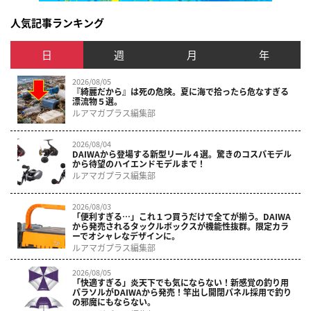
人気記事ランキング
日
週
月
年
2026/08/05
『綺麗だから』は死の危険。夏に海で拾ったら危なすぎる
漂流物５選。
ルアマガプラス編集部
2026/08/04
DAIWAから登場する新型リール４選。驚きのコスパモデル
から待望のハイエンドモデルまで！
ルアマガプラス編集部
2026/08/03
「便利すぎる…」これ１つ買うだけで全てが揃う。DAIWA
から発売されるタックルボックスが機能性抜群。限定カラ
ーでオシャレなデザインに。
ルアマガプラス編集部
2026/08/05
「快適すぎる」炎天下でも気にならない！新感覚の釣り用
パラソルがDAIWAから発売！竿出し開閉パネル採用で釣り
の邪魔にもならない。