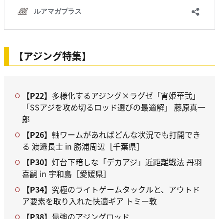
【アジング特集】
【P22】
多様化するアジング×ラグゼ「宵姫華弐」
「SSアジを攻め切るロッド選びの最適解」 藤原真一
郎
【P26】
軸ワームがあればどんな状況でも打開でき
る 渡邉長士 in 勝浦周辺［千葉県］
【P30】
灯台下暗しな「デカアジ」近距離戦法 丹羽
喜嗣 in 宇和島［愛媛県］
【P34】
究極のライトゲームタックルと、アウトド
ア要素を取り入れた快適ギア トミー敦
【P38】
最強のアジングロッド