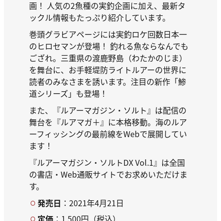
画！ 人気の2魚種の実釣企画に加え、最新タ
ックル情報もたっぷり紹介しています。
巻頭グラビアページには実釣ロケ回数日本一
のヒロセマンが登場！ 釣れる魚ならなんでも
ござれ。三重県の渡鹿野島（わたかのじま）
を舞台に、お手軽堤防ライトルアーの世界に
読者のみなさまを誘います。注目の新作「鯵
道シリーズ」も登場！
また、『ルアーマガジン・ソルト』は配信の
舞台を『ルアマガ＋』に本格移動。海のルア
ーフィッシングの最前線をWebで展開してい
ます！
『ルアーマガジン・ソルトDX Vol.1』は全国
の書店・Web通販サイトでお求めいただけま
す。
発売日
：2021年4月21日
定価
：1,500円（税込）