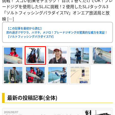
挑戦！ スゴい釣果をチェック！ 目次 1 巻くだけでOK！ブレ
ードジグを使用したSLJに挑戦！2 使用したSLJタックル3
「ソルトフィッシングパラダイスTV」オンエア放送局と放
映 […]
【この記事を最初から読む】
釣れ過ぎ!?サワラ、ハマチ、メジロ！ブレードジギングの驚異的な威力を実証！
【ソルトフィッシングパラダイスTV】
最新の投稿記事(全体)
2026/08/07