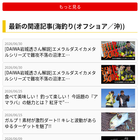
もっと見る
最新の関連記事(海釣り(オフショア／沖))
2026/06/30
[DAIWA岩城透さん解説]エメラルダスイカメタ
ルシリーズで難攻不落の沼津エ…
2026/06/30
[DAIWA岩城透さん解説]エメラルダスイカメタ
ルシリーズで難攻不落の沼津エ…
2026/06/25
食べて美味しい！ 釣って楽しい！ 今話題の『ア
マラバ』の魅力とは？ 紅牙で“…
2026/06/15
ガルプ！素材が激烈ダート!! キレと波動があら
ゆるターゲットを魅了!!
2026/06/09