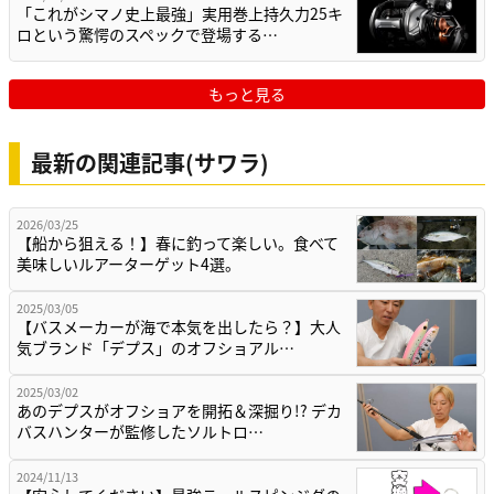
「これがシマノ史上最強」実用巻上持久力25キ
ロという驚愕のスペックで登場する…
もっと見る
最新の関連記事(サワラ)
2026/03/25
【船から狙える！】春に釣って楽しい。食べて
美味しいルアーターゲット4選。
2025/03/05
【バスメーカーが海で本気を出したら？】大人
気ブランド「デプス」のオフショアル…
2025/03/02
あのデプスがオフショアを開拓＆深掘り!? デカ
バスハンターが監修したソルトロ…
2024/11/13