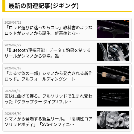
最新の関連記事(ジギング)
2026/07/23
「ロッド選びに迷ったらコレ」教科書のような
ロッドがシマノから誕生。新基準とな…
2026/07/22
「Bluetooth連携可能」データで釣果を制する
リールがシマノから登場。難…
2026/07/18
「まるで体の一部」シマノから発売される新作
ロッド。フルフォールディングシート…
2026/04/30
豪快に曲げて獲る。フルソリッドで生まれ変わ
った『グラップラー タイプJ フル…
2026/03/30
シマノから登場する新型リール。「高剛性コア
ソリッドボディ」「SVSインフィニ…