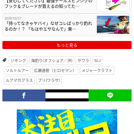
【安心してください】最強テールスピンジグの
フック＆ブレードが買えるの知ってた…
2024/10/17
「持ってなきゃヤバイ」なぜコレばっかり釣れ
るのか！？ 「もはやエサなんで」東…
もっと見る
ジギング
海釣り(オフショア／沖)
サワラ
SLJ
ソルトルアー
広瀬達樹（ヒロセマン）
メジャークラフト
ルアマガプラス
ブリ(ワラサ)