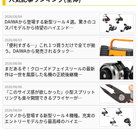
2026/08/04
DAIWAから登場する新型リール４選。驚きのコ
スパモデルから待望のハイエンド…
2026/08/03
「便利すぎる…」これ１つ買うだけで全てが揃
う。DAIWAから発売されるタック…
2026/08/06
まだあるぞ！クローズドフェイスリールの最新
作は一世を風靡した名機の正統後継機…
2026/08/06
『このサイズ感が欲しかった』小型スプリット
リングも楽々開閉できるプライヤーが…
2026/08/04
シマノから登場する新型リール４機種。充実の
エントリーモデルから最高峰のハイエ…