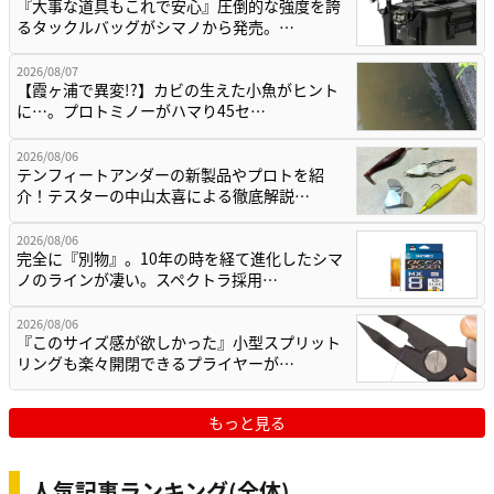
『大事な道具もこれで安心』圧倒的な強度を誇
るタックルバッグがシマノから発売。…
2026/08/07
【霞ヶ浦で異変!?】カビの生えた小魚がヒント
に…。プロトミノーがハマり45セ…
2026/08/06
テンフィートアンダーの新製品やプロトを紹
介！テスターの中山太喜による徹底解説…
2026/08/06
完全に『別物』。10年の時を経て進化したシマ
ノのラインが凄い。スペクトラ採用…
2026/08/06
『このサイズ感が欲しかった』小型スプリット
リングも楽々開閉できるプライヤーが…
もっと見る
人気記事ランキング(全体)