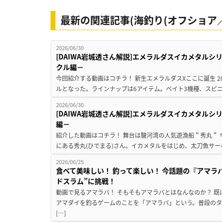
最新の関連記事(海釣り(オフショア／
2026/06/30
[DAIWA岩城透さん解説]エメラルダスイカメタル
クル編－
今回紹介する動画はコチラ！ 新生エメラルダスXここに誕生 2026
ルとなった。ラインナップは6アイテム。ベイト3機種、スピニン
2026/06/30
[DAIWA岩城透さん解説]エメラルダスイカメタル
編－
紹介した動画はコチラ！ 舞台は駿河湾の人気遊漁船＂秀丸＂
にある秀丸(ひでまる)さん。イカメタルをはじめ、太刀魚サー
2026/06/25
食べて美味しい！ 釣って楽しい！ 今話題の『アマラ
ドスラム”に挑戦！
動画で見るアマラバ！ そもそもアマラバとはなんなのか？ 
アマダイを釣るゲームのことを「アマラバ」という。普段の
[…]