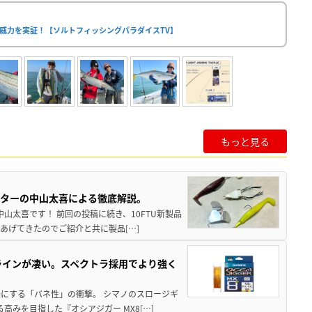
な威力を実証！【ソルトフィッシングパラダイスTV】
もっと見る
スターの中山太喜による徹底解説。
中山太喜です！ 前回の投稿に続き、10FTU新製品
あげてきたのでご紹介と共に製品[…]
ラインが凄い。スペクトラ採用でより強く
楽にする「バネ性」の衝撃。 シマノのスロージギ
高みを目指した『オシアジガー MX8[…]