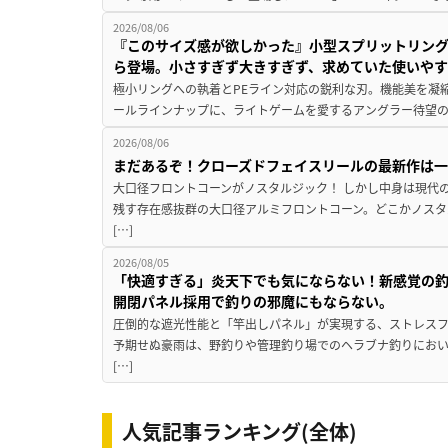
2026/08/06
『このサイズ感が欲しかった』小型スプリットリン
ら登場。小さすぎず大きすぎず、求めていた使いや
極小リングへの執着とPEライン対応の鋭利な刃。機能美を凝
ールラインナップに、ライトゲームを愛するアングラー待望の新作『
2026/08/06
まだあるぞ！クローズドフェイスリールの最新作は
大口径フロントコーンがノスタルジック！ しかし中身は現代
残す存在感抜群の大口径アルミフロントコーン。どこかノスタ
[…]
2026/08/05
「快適すぎる」炎天下でも気にならない！新感覚の釣
開閉パネル採用で釣りの邪魔にもならない。
圧倒的な遮光性能と「竿出しパネル」が実現する、ストレスフ
予期せぬ豪雨は、野釣りや管理釣り場でのヘラブナ釣りにお
[…]
人気記事ランキング(全体)