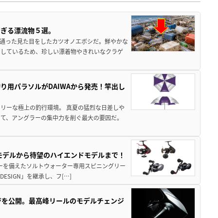
すぎる漂流物５選。
き通った見た目をしたカツオノエボシだ。鮮やかな
をしているため、珍しい漂着物やきれいなクラゲ
り用パラソルがDAIWAから発売！竿出し
リーな極上の釣行環境。 真夏の猛烈な日差しや
いて、アングラーの集中力を削ぐ最大の要因だ。
パモデルから待望のハイエンドモデルまで！
パワーを備えたソルトウォーター専用スピニングリー
ESIGN」を継承し、フ[…]
ジを公開。最高峰リールのモデルチェンジ