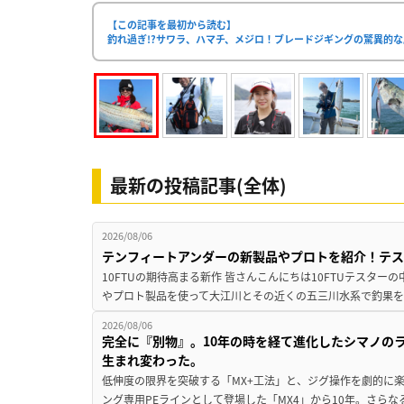
【この記事を最初から読む】
釣れ過ぎ!?サワラ、ハマチ、メジロ！ブレードジギングの驚異的
最新の投稿記事(全体)
2026/08/06
テンフィートアンダーの新製品やプロトを紹介！テ
10FTUの期待高まる新作 皆さんこんにちは10FTUテスターの
やプロト製品を使って大江川とその近くの五三川水系で釣果を
2026/08/06
完全に『別物』。10年の時を経て進化したシマノの
生まれ変わった。
低伸度の限界を突破する「MX+工法」と、ジグ操作を劇的に
ング専用PEラインとして登場した「MX4」から10年。さらなる