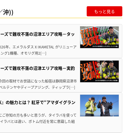
沖))
もっと見る
シリーズで難攻不落の沼津エリア攻略－タッ
年、エメラルダス X IKAMETAL がリニューア
グ1機種、オモリグ用2[…]
シリーズで難攻不落の沼津エリア攻略－実釣
 今回の取材でお世話になった船宿は静岡県沼津市
ベルテンヤやディープアジング、ティップラ[…]
バ』の魅力とは？ 紅牙で“アマダイグラン
既にご存知の方も多いと思うが、タイラバを使って
タイラバとは違い、ボトム付近を常に意識した組