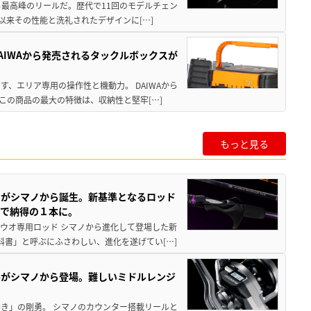
る最高峰のリールだ。歴代で11回のモデルチェン
て以来その性能と洗礼されたデザインに[…]
AIWAから発売されるタックルボックスが
、エリア専用の操作性と機動力。 DAIWAから
この商品の最大の特徴は、収納性と堅牢[…]
もっと見る
ドがシマノから誕生。新基準となるロッド
まで納得の１本に。
チウオ専用ロッド シマノから進化して登場した新
科書」と呼ぶにふさわしい、進化を遂げてい[…]
ールがシマノから登場。難しいミドルレンジ
き」の剛勇。 シマノのカウンター搭載リールと