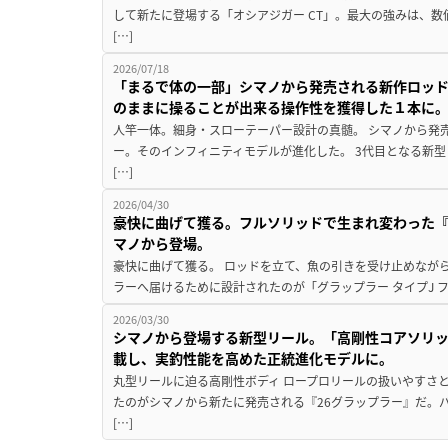
して新たに登場する「オシアジガー CT」。最大の強みは、
[…]
2026/07/18
「まるで体の一部」シマノから発売される新作ロッド
のままに操ることが出来る操作性を獲得した１本に
人竿一体。細身・スローテーパー設計の真髄。 シマノから発
ー。そのインフィニティモデルが進化した。 3代目となる新
[…]
2026/04/30
豪快に曲げて獲る。フルソリッドで生まれ変わった『グ
マノから登場。
豪快に曲げて獲る。 ロッドを立て、魚の引きを受け止めなが
ラーへ届けるために設計されたのが「グラップラー タイプJ フ
2026/03/30
シマノから登場する新型リール。「高剛性コアソリッ
載し、実釣性能を高めた正統進化モデルに。
丸型リールに迫る高剛性ボディ ロープロリールの扱いやすさ
たのがシマノから新たに発売される『26グラップラー』だ。
[…]