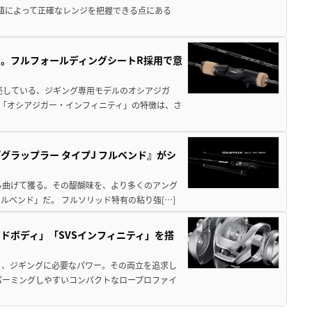
数値によって正確なレンジを把握できる点にある
。フルフォールディングシートR採用で意
。
売している、ジギング専用モデルのオシアジガ
型「オシアジガー・インフィニティ」の特徴は、さ
ラップラー タイプJ フルベンド』がシ
ら曲げて獲る。その醍醐味を、より多くのアング
ルベンド」だ。 フルソリッド特有の粘り強[…]
ドボディ」「SVSインフィニティ」を搭
と、ジギングに必要なパワー。その両立を追求し
パーミングしやすいコンパクトなロープロファイ