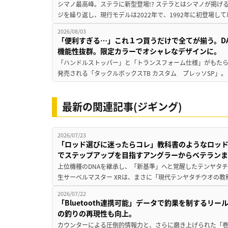
シマノ最高峰。ステラに新型登場!? ステラとはシマノが掲げ
ジを繰り返し、現行モデルは2022年で、1992年に初登場し
2026/08/03
「便利すぎる…」これ１つ買うだけで全てが揃う。D
機能性抜群。限定カラーでオシャレなデザインに。
「ハンドルストッパー」と「トランスフォーム仕様」がもたらす
発売される「タックルボックスTB カスタム プレッソSP」。
最新の関連記事(ジギング)
2026/07/23
「ロッド選びに迷ったらコレ」教科書のようなロッ
でステップアップを目指すアングラーからベテラン
上位機種のDNAを継承し、「新基準」へと覚醒したテンヤタ
生サーベルマスター XRは、まさに「現代テンヤタチウオの教
2026/07/22
「Bluetooth連携可能」データで釣果を制するリ
の釣りの再現性も向上。
カウンターによる圧倒的情報力と、さらに磨き上げられた「巻