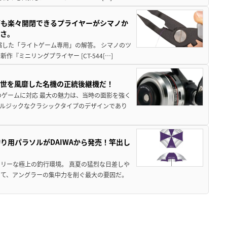
グも楽々開閉できるプライヤーがシマノか
すさ。
縮した「ライトゲーム専用」の解答。 シマノのツ
ミニリングプライヤー [CT-544[…]
一世を風靡した名機の正統後継機だ！
のゲームに対応 最大の魅力は、当時の面影を強く
ルジックなクラシックタイプのデザインであり
り用パラソルがDAIWAから発売！竿出し
リーな極上の釣行環境。 真夏の猛烈な日差しや
いて、アングラーの集中力を削ぐ最大の要因だ。