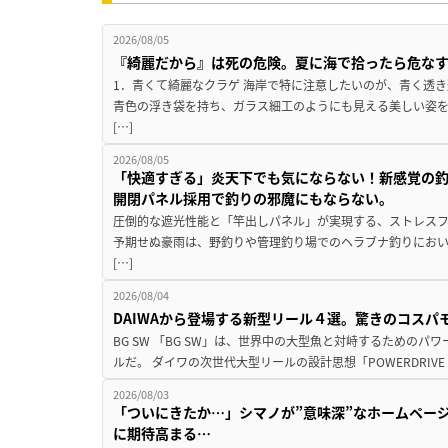
2026/08/05
『綺麗だから』は死の危険。夏に海で拾ったら危な
1．青くて綺麗なクラゲ 海岸で特に注意したいのが、青く透
青色の浮き袋を持ち、ガラス細工のようにも見える美しい姿
[…]
2026/08/05
「快適すぎる」炎天下でも気にならない！新感覚の釣
開閉パネル採用で釣りの邪魔にもならない。
圧倒的な遮光性能と「竿出しパネル」が実現する、ストレスフ
予期せぬ豪雨は、野釣りや管理釣り場でのヘラブナ釣りにお
[…]
2026/08/04
DAIWAから登場する新型リール４選。驚きのコス
BG SW 「BG SW」は、世界中の大型魚と対峙するための
ルだ。 ダイワの次世代大型リールの設計思想「POWERDRIVE D
2026/08/03
「ついにきたか…」シマノが”意味深”なホームペー
に期待高まる…