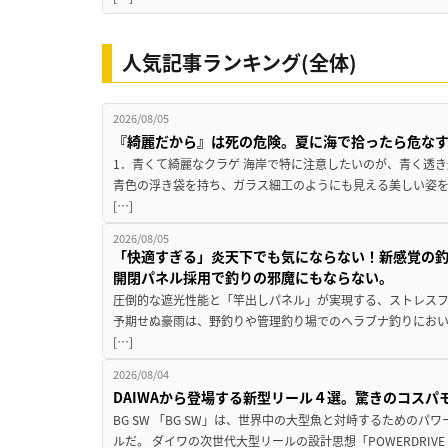
人気記事ランキング(全体)
2026/08/05
『綺麗だから』は死の危険。夏に海で拾ったら危な
1．青くて綺麗なクラゲ 海岸で特に注意したいのが、青く透
青色の浮き袋を持ち、ガラス細工のようにも見える美しい姿
[…]
2026/08/05
「快適すぎる」炎天下でも気にならない！新感覚の釣
開閉パネル採用で釣りの邪魔にもならない。
圧倒的な遮光性能と「竿出しパネル」が実現する、ストレスフ
予期せぬ豪雨は、野釣りや管理釣り場でのヘラブナ釣りにお
[…]
2026/08/04
DAIWAから登場する新型リール４選。驚きのコス
BG SW 「BG SW」は、世界中の大型魚と対峙するための
ルだ。 ダイワの次世代大型リールの設計思想「POWERDRIVE D