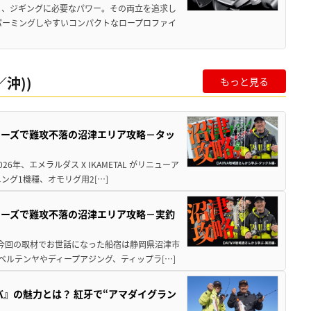
と、ジギングに必要なパワー。その両立を追求し
パーミングしやすいコンパクトなロープロファイ
沖))
もっと見る
シリーズで難攻不落の沼津エリア攻略－タッ
年、エメラルダス X IKAMETAL がリニューア
グ1機種、オモリグ用2[…]
シリーズで難攻不落の沼津エリア攻略－実釣
 今回の取材でお世話になった船宿は静岡県沼津市
ベルテンヤやディープアジング、ティップラ[…]
バ』の魅力とは？ 紅牙で“アマダイグラン