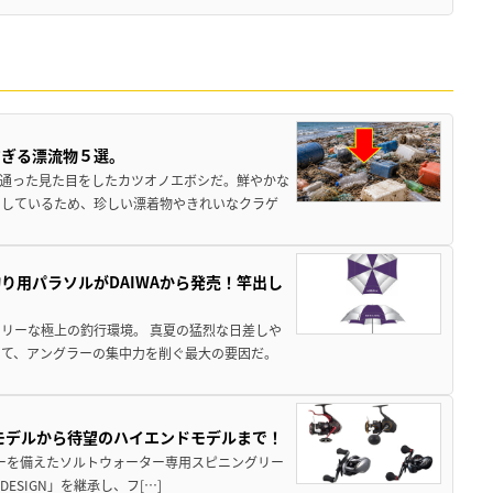
すぎる漂流物５選。
き通った見た目をしたカツオノエボシだ。鮮やかな
をしているため、珍しい漂着物やきれいなクラゲ
り用パラソルがDAIWAから発売！竿出し
リーな極上の釣行環境。 真夏の猛烈な日差しや
いて、アングラーの集中力を削ぐ最大の要因だ。
パモデルから待望のハイエンドモデルまで！
パワーを備えたソルトウォーター専用スピニングリー
ESIGN」を継承し、フ[…]