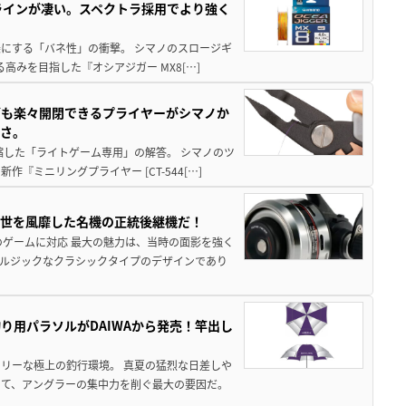
ラインが凄い。スペクトラ採用でより強く
楽にする「バネ性」の衝撃。 シマノのスロージギ
高みを目指した『オシアジガー MX8[…]
グも楽々開閉できるプライヤーがシマノか
すさ。
縮した「ライトゲーム専用」の解答。 シマノのツ
ミニリングプライヤー [CT-544[…]
一世を風靡した名機の正統後継機だ！
のゲームに対応 最大の魅力は、当時の面影を強く
ルジックなクラシックタイプのデザインであり
り用パラソルがDAIWAから発売！竿出し
リーな極上の釣行環境。 真夏の猛烈な日差しや
いて、アングラーの集中力を削ぐ最大の要因だ。