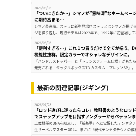
2026/08/03
「ついにきたか…」シマノが”意味深”なホームペー
に期待高まる…
シマノ最高峰。ステラに新型登場!? ステラとはシマノが掲げ
ジを繰り返し、現行モデルは2022年で、1992年に初登場し
2026/08/03
「便利すぎる…」これ１つ買うだけで全てが揃う。D
機能性抜群。限定カラーでオシャレなデザインに。
「ハンドルストッパー」と「トランスフォーム仕様」がもたらす
発売される「タックルボックスTB カスタム プレッソSP」。
最新の関連記事(ジギング)
2026/07/23
「ロッド選びに迷ったらコレ」教科書のようなロッ
でステップアップを目指すアングラーからベテラン
上位機種のDNAを継承し、「新基準」へと覚醒したテンヤタ
生サーベルマスター XRは、まさに「現代テンヤタチウオの教