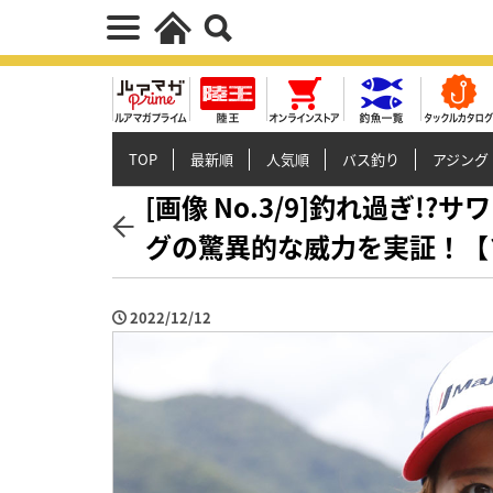
TOP
最新順
人気順
バス釣り
アジング
[画像 No.3/9]釣れ過ぎ
グの驚異的な威力を実証！【
2022/12/12