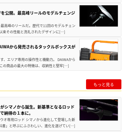
ジを公開。最高峰リールのモデルチェンジ
る最高峰のリールだ。歴代で11回のモデルチェン
て以来その性能と洗礼されたデザインに[…]
AIWAから発売されるタックルボックスが
、エリア専用の操作性と機動力。 DAIWAから
この商品の最大の特徴は、収納性と堅牢[…]
もっと見る
ドがシマノから誕生。新基準となるロッド
まで納得の１本に。
チウオ専用ロッド シマノから進化して登場した新
科書」と呼ぶにふさわしい、進化を遂げてい[…]