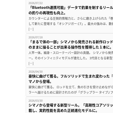
2026/07/22
「Bluetooth連携可能」データで釣果を制するリ
の釣りの再現性も向上。
カウンターによる圧倒的情報力と、さらに磨き上げられた「巻
して新たに登場する「オシアジガー CT」。最大の強みは、
[…]
2026/07/18
「まるで体の一部」シマノから発売される新作ロッド
のままに操ることが出来る操作性を獲得した１本に
人竿一体。細身・スローテーパー設計の真髄。 シマノから発
ー。そのインフィニティモデルが進化した。 3代目となる新
[…]
2026/04/30
豪快に曲げて獲る。フルソリッドで生まれ変わった『グ
マノから登場。
豪快に曲げて獲る。 ロッドを立て、魚の引きを受け止めなが
ラーへ届けるために設計されたのが「グラップラー タイプJ フ
2026/03/30
シマノから登場する新型リール。「高剛性コアソリッ
載し、実釣性能を高めた正統進化モデルに。