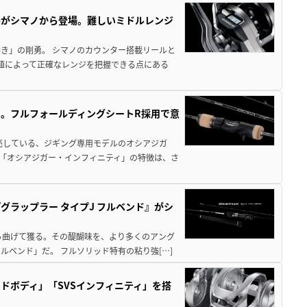
ールがシマノから登場。難しいミドルレンジ
き」の剛勇。 シマノのカウンター搭載リールと
数値によって正確なレンジを把握できる点にある
。フルフォールディングシートR採用で意
。
売している、ジギング専用モデルのオシアジガ
型「オシアジガー・インフィニティ」の特徴は、さ
ラップラー タイプJ フルベンド』がシ
ら曲げて獲る。その醍醐味を、より多くのアング
ルベンド」だ。 フルソリッド特有の粘り強[…]
ドボディ」「SVSインフィニティ」を搭