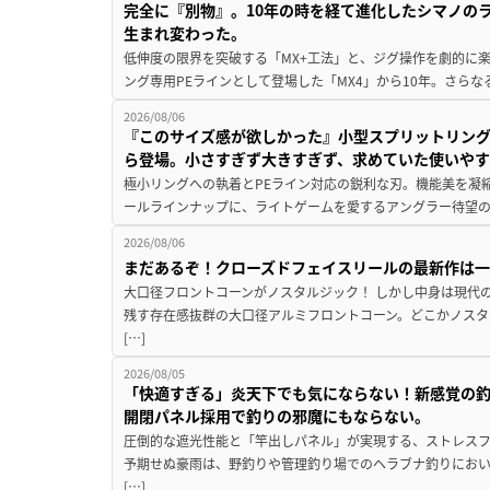
完全に『別物』。10年の時を経て進化したシマノの
生まれ変わった。
低伸度の限界を突破する「MX+工法」と、ジグ操作を劇的に
ング専用PEラインとして登場した「MX4」から10年。さらなる
2026/08/06
『このサイズ感が欲しかった』小型スプリットリン
ら登場。小さすぎず大きすぎず、求めていた使いや
極小リングへの執着とPEライン対応の鋭利な刃。機能美を凝
ールラインナップに、ライトゲームを愛するアングラー待望の新作『
2026/08/06
まだあるぞ！クローズドフェイスリールの最新作は
大口径フロントコーンがノスタルジック！ しかし中身は現代
残す存在感抜群の大口径アルミフロントコーン。どこかノスタ
[…]
2026/08/05
「快適すぎる」炎天下でも気にならない！新感覚の釣
開閉パネル採用で釣りの邪魔にもならない。
圧倒的な遮光性能と「竿出しパネル」が実現する、ストレスフ
予期せぬ豪雨は、野釣りや管理釣り場でのヘラブナ釣りにお
[…]