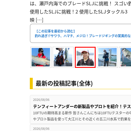
は、瀬戸内海でのブレードSLJに挑戦！ スゴい釣
使用したSLJに挑戦！2 使用したSLJタックル
映 […]
【この記事を最初から読む】
釣れ過ぎ!?サワラ、ハマチ、メジロ！ブレードジギングの驚異的
最新の投稿記事(全体)
2026/08/06
テンフィートアンダーの新製品やプロトを紹介！テ
10FTUの期待高まる新作 皆さんこんにちは10FTUテスターの
やプロト製品を使って大江川とその近くの五三川水系で釣果を
2026/08/06