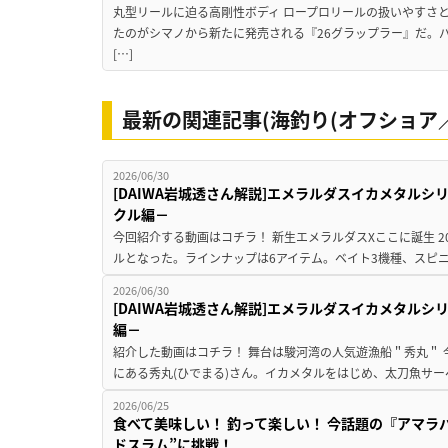
丸型リールに迫る高剛性ボディ ロープロリールの扱いやすさ
たのがシマノから新たに発売される『26グラップラー』だ。
[…]
最新の関連記事(海釣り(オフショア／
2026/06/30
[DAIWA岩城透さん解説]エメラルダスイカメタル
クル編－
今回紹介する動画はコチラ！ 新生エメラルダスXここに誕生 2026
ルとなった。ラインナップは6アイテム。ベイト3機種、スピニン
2026/06/30
[DAIWA岩城透さん解説]エメラルダスイカメタル
編－
紹介した動画はコチラ！ 舞台は駿河湾の人気遊漁船＂秀丸＂
にある秀丸(ひでまる)さん。イカメタルをはじめ、太刀魚サー
2026/06/25
食べて美味しい！ 釣って楽しい！ 今話題の『アマラ
ドスラム”に挑戦！