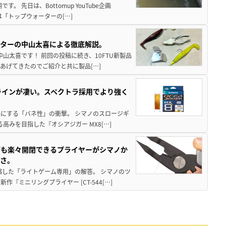
 先日は、Bottomup YouTube企画
は「トップウォーターの[…]
スターの中山太喜による徹底解説。
中山太喜です！ 前回の投稿に続き、10FTU新製品
あげてきたのでご紹介と共に製品[…]
ラインが凄い。スペクトラ採用でより強く
楽にする「バネ性」の衝撃。 シマノのスロージギ
高みを目指した『オシアジガー MX8[…]
グも楽々開閉できるプライヤーがシマノか
すさ。
縮した「ライトゲーム専用」の解答。 シマノのツ
ミニリングプライヤー [CT-544[…]