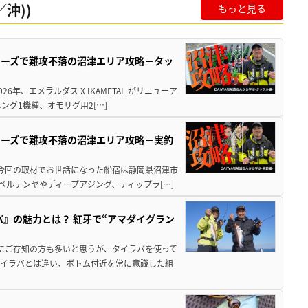
沖))
もっと見る
シリーズで難攻不落の沼津エリア攻略－タッ
年、エメラルダス X IKAMETAL がリニューア
グ1機種、オモリグ用2[…]
シリーズで難攻不落の沼津エリア攻略－実釣
 今回の取材でお世話になった船宿は静岡県沼津市
ベルテンヤやディープアジング、ティップラ[…]
バ』の魅力とは？ 紅牙で“アマダイグラン
既にご存知の方も多いと思うが、タイラバを使って
タイラバとは違い、ボトム付近を常に意識した組