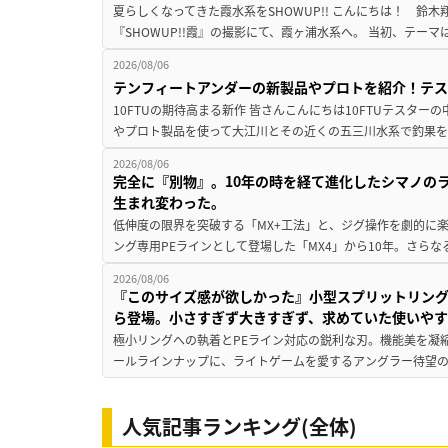
夏らしくなってきた霞水系をSHOWUP!! こんにちは！ 鈴木翔です。
『SHOWUP!!霞』の撮影にて、霞ヶ浦水系へ。 当初、テーマ
2026/08/06
テンフィートアンダーの新製品やプロトを紹介！テ
10FTUの期待高まる新作 皆さんこんにちは10FTUテスターの
やプロト製品を使って大江川とその近くの五三川水系で釣果を
2026/08/06
完全に『別物』。10年の時を経て進化したシマノの
生まれ変わった。
低伸度の限界を突破する「MX+工法」と、ジグ操作を劇的に
ング専用PEラインとして登場した「MX4」から10年。さらなる
2026/08/06
『このサイズ感が欲しかった』小型スプリットリン
ら登場。小さすぎず大きすぎず、求めていた使いや
極小リングへの執着とPEライン対応の鋭利な刃。機能美を凝
ールラインナップに、ライトゲームを愛するアングラー待望の新作『
人気記事ランキング(全体)