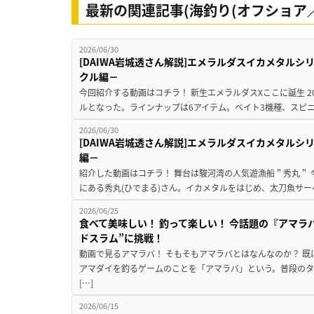
最新の関連記事(海釣り(オフショア／
2026/06/30
[DAIWA岩城透さん解説]エメラルダスイカメタル
クル編－
今回紹介する動画はコチラ！ 新生エメラルダスXここに誕生 2026
ルとなった。ラインナップは6アイテム。ベイト3機種、スピニン
2026/06/30
[DAIWA岩城透さん解説]エメラルダスイカメタル
編－
紹介した動画はコチラ！ 舞台は駿河湾の人気遊漁船＂秀丸＂
にある秀丸(ひでまる)さん。イカメタルをはじめ、太刀魚サー
2026/06/25
食べて美味しい！ 釣って楽しい！ 今話題の『アマラ
ドスラム”に挑戦！
動画で見るアマラバ！ そもそもアマラバとはなんなのか？ 
アマダイを釣るゲームのことを「アマラバ」という。普段の
[…]
2026/06/15