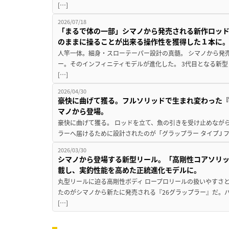
[…]
2026/07/18
「まるで体の一部」シマノから発売される新作ロッド
のままに操ることが出来る操作性を獲得した１本に
人竿一体。細身・スローテーパー設計の真髄。 シマノから発
ー。そのインフィニティモデルが進化した。 3代目となる新
[…]
2026/04/30
豪快に曲げて獲る。フルソリッドで生まれ変わった『グ
マノから登場。
豪快に曲げて獲る。 ロッドを立て、魚の引きを受け止めなが
ラーへ届けるために設計されたのが「グラップラー タイプJ フ
2026/03/30
シマノから登場する新型リール。「高剛性コアソリッ
載し、実釣性能を高めた正統進化モデルに。
丸型リールに迫る高剛性ボディ ロープロリールの扱いやすさ
たのがシマノから新たに発売される『26グラップラー』だ。
[…]