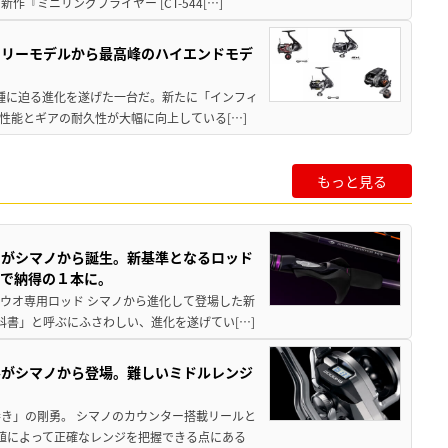
ミニリングプライヤー [CT-544[…]
トリーモデルから最高峰のハイエンドモデ
位機種に迫る進化を遂げた一台だ。新たに「インフィ
性能とギアの耐久性が大幅に向上している[…]
もっと見る
ドがシマノから誕生。新基準となるロッド
まで納得の１本に。
チウオ専用ロッド シマノから進化して登場した新
科書」と呼ぶにふさわしい、進化を遂げてい[…]
ールがシマノから登場。難しいミドルレンジ
き」の剛勇。 シマノのカウンター搭載リールと
数値によって正確なレンジを把握できる点にある