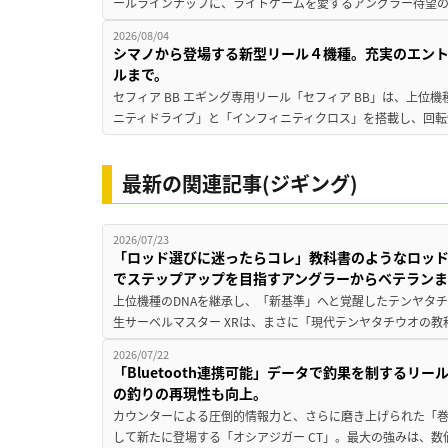
ールラインナップに、ライトゲームを愛するアングラー待望の新作『
2026/08/04
シマノから登場する新型リール４機種。充実のエン
ルまで。
セフィア BB エギング専用リール「セフィア BB」は、上
ニティドライブ」と「インフィニティクロス」を搭載し、回転
最新の関連記事(ジギング)
2026/07/23
「ロッド選びに迷ったらコレ」教科書のようなロッ
でステップアップを目指すアングラーからベテラン
上位機種のDNAを継承し、「新基準」へと覚醒したテンヤタ
生サーベルマスター XRは、まさに「現代テンヤタチウオの教
2026/07/22
「Bluetooth連携可能」データで釣果を制するリ
の釣りの再現性も向上。
カウンターによる圧倒的情報力と、さらに磨き上げられた「巻
して新たに登場する「オシアジガー CT」。最大の強みは、