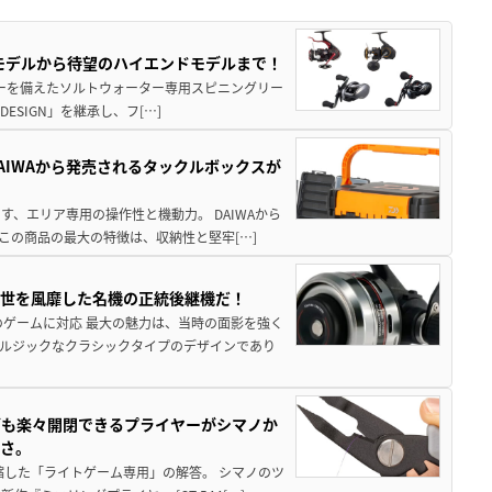
パモデルから待望のハイエンドモデルまで！
パワーを備えたソルトウォーター専用スピニングリー
ESIGN」を継承し、フ[…]
AIWAから発売されるタックルボックスが
、エリア専用の操作性と機動力。 DAIWAから
この商品の最大の特徴は、収納性と堅牢[…]
一世を風靡した名機の正統後継機だ！
のゲームに対応 最大の魅力は、当時の面影を強く
ルジックなクラシックタイプのデザインであり
グも楽々開閉できるプライヤーがシマノか
すさ。
縮した「ライトゲーム専用」の解答。 シマノのツ