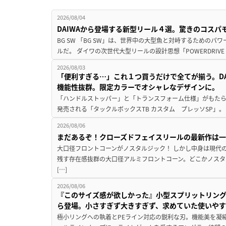
2026/08/04
DAIWAから登場する新型リール４選。驚きのコス
BG SW 「BG SW」は、世界中の大型魚と対峙するための
ルだ。 ダイワの次世代大型リールの設計思想「POWERDRIVE D
2026/08/03
「便利すぎる…」これ１つ買うだけで全てが揃う。D
機能性抜群。限定カラーでオシャレなデザインに。
「ハンドルストッパー」と「トランスフォーム仕様」がもたらす
発売される「タックルボックスTB カスタム プレッソSP」。
2026/08/06
まだあるぞ！クローズドフェイスリールの最新作は
大口径フロントコーンがノスタルジック！ しかし中身は現代
残す存在感抜群の大口径アルミフロントコーン。どこかノスタ
[…]
2026/08/06
『このサイズ感が欲しかった』小型スプリットリン
ら登場。小さすぎず大きすぎず、求めていた使いや
極小リングへの執着とPEライン対応の鋭利な刃。機能美を凝