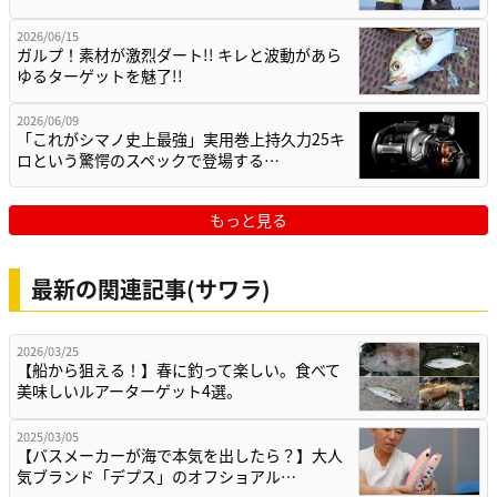
2026/06/15
ガルプ！素材が激烈ダート!! キレと波動があら
ゆるターゲットを魅了!!
2026/06/09
「これがシマノ史上最強」実用巻上持久力25キ
ロという驚愕のスペックで登場する…
もっと見る
最新の関連記事(サワラ)
2026/03/25
【船から狙える！】春に釣って楽しい。食べて
美味しいルアーターゲット4選。
2025/03/05
【バスメーカーが海で本気を出したら？】大人
気ブランド「デプス」のオフショアル…