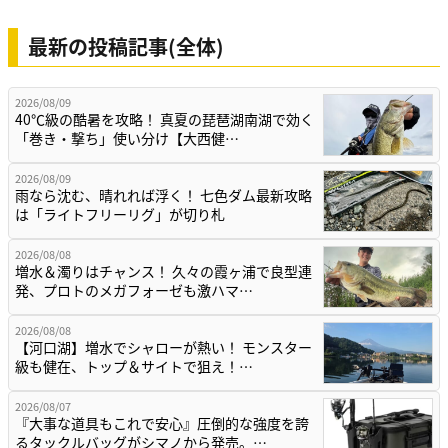
最新の投稿記事(全体)
2026/08/09
40℃級の酷暑を攻略！ 真夏の琵琶湖南湖で効く
「巻き・撃ち」使い分け【大西健…
2026/08/09
雨なら沈む、晴れれば浮く！ 七色ダム最新攻略
は「ライトフリーリグ」が切り札
2026/08/08
増水＆濁りはチャンス！ 久々の霞ヶ浦で良型連
発、プロトのメガフォーゼも激ハマ…
2026/08/08
【河口湖】増水でシャローが熱い！ モンスター
級も健在、トップ＆サイトで狙え！…
2026/08/07
『大事な道具もこれで安心』圧倒的な強度を誇
るタックルバッグがシマノから発売。…