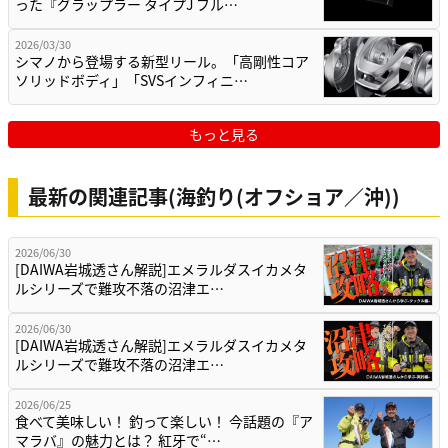
った『グラップラー タイプJ フル…
2026/03/30
シマノから登場する新型リール。「高剛性コア
ソリッドボディ」「SVSインフィニ…
もっと見る
最新の関連記事(海釣り(オフショア／沖))
2026/06/30
[DAIWA岩城透さん解説]エメラルダスイカメタ
ルシリーズで難攻不落の沼津エ…
2026/06/30
[DAIWA岩城透さん解説]エメラルダスイカメタ
ルシリーズで難攻不落の沼津エ…
2026/06/25
食べて美味しい！ 釣って楽しい！ 今話題の『ア
マラバ』の魅力とは？ 紅牙で“…