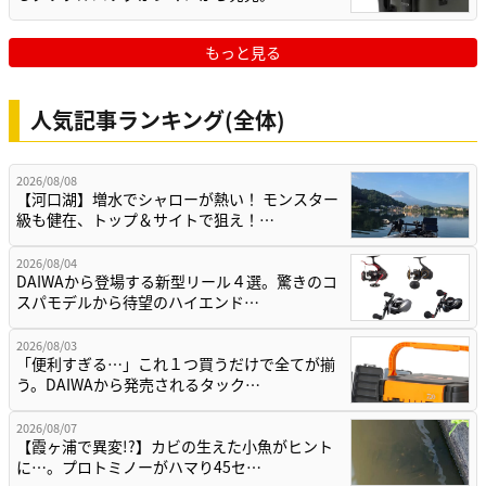
もっと見る
人気記事ランキング(全体)
2026/08/08
【河口湖】増水でシャローが熱い！ モンスター
級も健在、トップ＆サイトで狙え！…
2026/08/04
DAIWAから登場する新型リール４選。驚きのコ
スパモデルから待望のハイエンド…
2026/08/03
「便利すぎる…」これ１つ買うだけで全てが揃
う。DAIWAから発売されるタック…
2026/08/07
【霞ヶ浦で異変!?】カビの生えた小魚がヒント
に…。プロトミノーがハマり45セ…