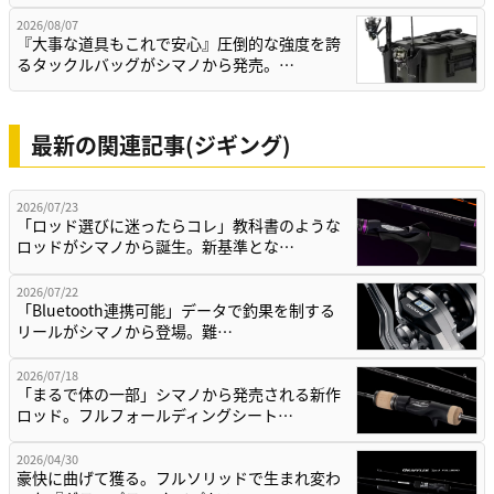
2026/08/07
『大事な道具もこれで安心』圧倒的な強度を誇
るタックルバッグがシマノから発売。…
最新の関連記事(ジギング)
2026/07/23
「ロッド選びに迷ったらコレ」教科書のような
ロッドがシマノから誕生。新基準とな…
2026/07/22
「Bluetooth連携可能」データで釣果を制する
リールがシマノから登場。難…
2026/07/18
「まるで体の一部」シマノから発売される新作
ロッド。フルフォールディングシート…
2026/04/30
豪快に曲げて獲る。フルソリッドで生まれ変わ