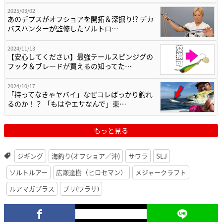
2025/03/02
あのデプスがオフショアを開拓＆深掘り!? デカ
バスハンターが監修したソルトロ…
2024/11/13
【安心してください】最強テールスピンジグの
フック＆ブレードが買えるの知ってた…
2024/10/17
「持ってなきゃヤバイ」なぜコレばっかり釣れ
るのか！？ 「もはやエサなんで」東…
もっと見る
ジギング
海釣り(オフショア／沖)
サワラ
SLJ
ソルトルアー
広瀬達樹（ヒロセマン）
メジャークラフト
ルアマガプラス
ブリ(ワラサ)