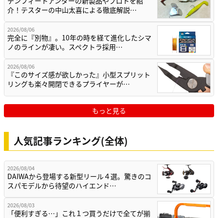
テンフィートアンダーの新製品やプロトを紹
介！テスターの中山太喜による徹底解説…
2026/08/06
完全に『別物』。10年の時を経て進化したシマ
ノのラインが凄い。スペクトラ採用…
2026/08/06
『このサイズ感が欲しかった』小型スプリット
リングも楽々開閉できるプライヤーが…
もっと見る
人気記事ランキング(全体)
2026/08/04
DAIWAから登場する新型リール４選。驚きのコ
スパモデルから待望のハイエンド…
2026/08/03
「便利すぎる…」これ１つ買うだけで全てが揃