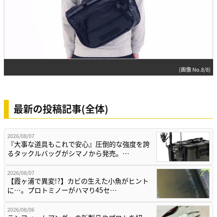
(画像 No.8/8)
最新の投稿記事(全体)
2026/08/07
『大事な道具もこれで安心』圧倒的な強度を誇
るタックルバッグがシマノから発売。…
2026/08/07
【霞ヶ浦で異変!?】カビの生えた小魚がヒント
に…。プロトミノーがハマり45セ…
2026/08/06