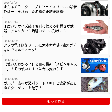
2026/08/06
まだあるぞ！クローズドフェイスリールの最新
作は一世を風靡した名機の正統後継機…
2026/07/13
丁度いいサイズ感！便利に使える多様さが武
器！アメリカでも話題のテール形状にも…
2026/06/29
アブの電子制御リールに大本命登場⁉漆黒ボデ
ィのヴォルティック!…
2026/06/22
【使い方わかる？】令和の最新「スピンキャス
ト」！その使いやすさは今も変わらず…
2026/06/15
ガルプ！素材が激烈ダート!! キレと波動があら
ゆるターゲットを魅了!!
もっと見る