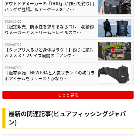
アウトドアメーカーの「DOD」が作った釣り用
バッグが登場。ルアーケースを“ノ…
2024/11/21
［限定販売］防水性を求めるならコレ！老舗釣
りメーカーとストリームトレイルのコ…
2024/07/17
【タップリ入るけど身体はラク！】釣りに絶対
オススメ！ 2サイズ展開の『アング…
2024/07/11
［販売開始］NEW ERAと人気ブランドの初コラ
ボアイテムをリリース！かなり…
もっと見る
最新の関連記事(ピュアフィッシングジャパ
ン)