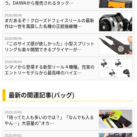
う。DAIWAから発売されるタック…
2026/08/06
まだあるぞ！クローズドフェイスリールの最新
作は一世を風靡した名機の正統後継機…
2026/08/06
『このサイズ感が欲しかった』小型スプリット
リングも楽々開閉できるプライヤーが…
2026/08/04
シマノから登場する新型リール４機種。充実の
エントリーモデルから最高峰のハイエ…
最新の関連記事(バッグ)
2025/10/08
「待ってた人も多いのでは？」「なんでも入る
やん…」大容量の“オカ…
2025/09/02