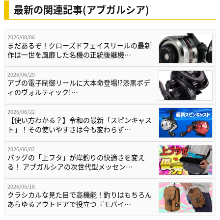
最新の関連記事(アブガルシア)
2026/08/06
まだあるぞ！クローズドフェイスリールの最新
作は一世を風靡した名機の正統後継機…
2026/06/29
アブの電子制御リールに大本命登場⁉漆黒ボデ
ィのヴォルティック!…
2026/06/22
【使い方わかる？】令和の最新「スピンキャス
ト」！その使いやすさは今も変わらず…
2026/06/02
バッグの「上フタ」が岸釣りの快適さを変え
る！ アブガルシアの次世代型メッセン…
2026/05/18
クラシカルな見た目で高機能！釣りはもちろん
あらゆるアウトドアで役立つ『モバイ…