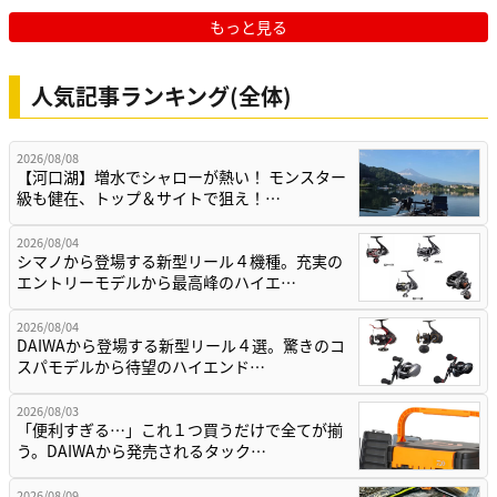
もっと見る
人気記事ランキング(全体)
2026/08/08
【河口湖】増水でシャローが熱い！ モンスター
級も健在、トップ＆サイトで狙え！…
2026/08/04
シマノから登場する新型リール４機種。充実の
エントリーモデルから最高峰のハイエ…
2026/08/04
DAIWAから登場する新型リール４選。驚きのコ
スパモデルから待望のハイエンド…
2026/08/03
「便利すぎる…」これ１つ買うだけで全てが揃
う。DAIWAから発売されるタック…
2026/08/09