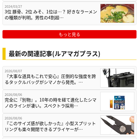
2024/03/27
3位 豚骨、2位 みそ、1位は…？ 好きなラーメン
の種類が判明。男性の4割超…
もっと見る
最新の関連記事(ルアマガプラス)
2026/08/07
『大事な道具もこれで安心』圧倒的な強度を誇
るタックルバッグがシマノから発売。…
2026/08/06
完全に『別物』。10年の時を経て進化したシマ
ノのラインが凄い。スペクトラ採用…
2026/08/06
『このサイズ感が欲しかった』小型スプリット
リングも楽々開閉できるプライヤーが…