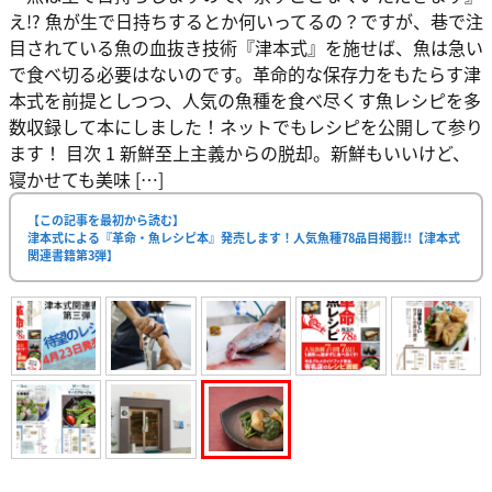
え!? 魚が生で日持ちするとか何いってるの？ですが、巷で注
目されている魚の血抜き技術『津本式』を施せば、魚は急い
で食べ切る必要はないのです。革命的な保存力をもたらす津
本式を前提としつつ、人気の魚種を食べ尽くす魚レシピを多
数収録して本にしました！ネットでもレシピを公開して参り
ます！ 目次 1 新鮮至上主義からの脱却。新鮮もいいけど、
寝かせても美味 […]
【この記事を最初から読む】
津本式による『革命・魚レシピ本』発売します！人気魚種78品目掲載!!【津本式
関連書籍第3弾】