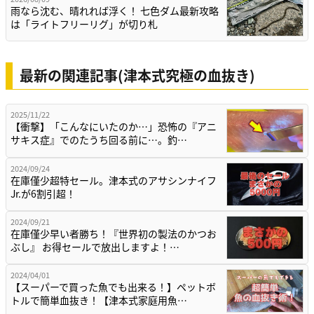
雨なら沈む、晴れれば浮く！ 七色ダム最新攻略
は「ライトフリーリグ」が切り札
最新の関連記事(津本式究極の血抜き)
2025/11/22
【衝撃】「こんなにいたのか…」恐怖の『アニ
サキス症』でのたうち回る前に…。釣…
2024/09/24
在庫僅少超特セール。津本式のアサシンナイフ
Jr.が6割引超！
2024/09/21
在庫僅少早い者勝ち！『世界初の製法のかつお
ぶし』 お得セールで放出しますよ！…
2024/04/01
【スーパーで買った魚でも出来る！】ペットボ
トルで簡単血抜き！【津本式家庭用魚…