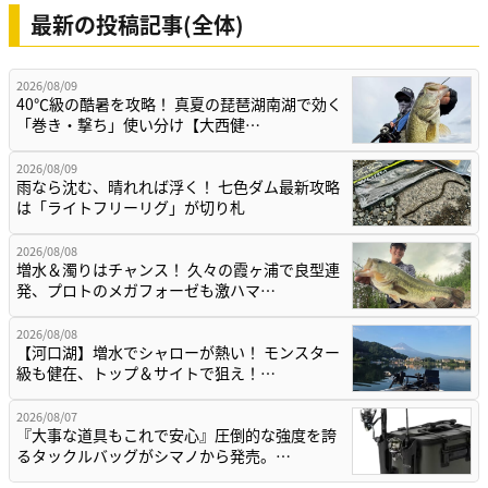
最新の投稿記事(全体)
2026/08/09
40℃級の酷暑を攻略！ 真夏の琵琶湖南湖で効く
「巻き・撃ち」使い分け【大西健…
2026/08/09
雨なら沈む、晴れれば浮く！ 七色ダム最新攻略
は「ライトフリーリグ」が切り札
2026/08/08
増水＆濁りはチャンス！ 久々の霞ヶ浦で良型連
発、プロトのメガフォーゼも激ハマ…
2026/08/08
【河口湖】増水でシャローが熱い！ モンスター
級も健在、トップ＆サイトで狙え！…
2026/08/07
『大事な道具もこれで安心』圧倒的な強度を誇
るタックルバッグがシマノから発売。…