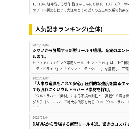
10FTUの期待高まる新作 皆さんこんにちは10FTUテスターの
やプロト製品を使って大江川とその近くの五三川水系で釣果を
人気記事ランキング(全体)
2026/08/04
シマノから登場する新型リール４機種。充実のエン
ルまで。
セフィア BB エギング専用リール「セフィア BB」は、上
ニティドライブ」と「インフィニティクロス」を搭載し、回転
2026/08/07
『大事な道具もこれで安心』圧倒的な強度を誇るタ
ても潰れにくいウルトラハード素材を採用。
「ウルトラハード素材」による不撓の剛性と、実戦から導き出
グカテゴリーにおいて絶大な信頼を誇る「UH（ウルトラハー
[…]
2026/08/04
DAIWAから登場する新型リール４選。驚きのコス