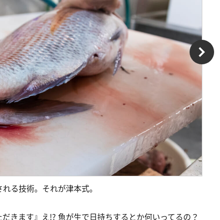
される技術。それが津本式。
だきます』え!? 魚が生で日持ちするとか何いってるの？