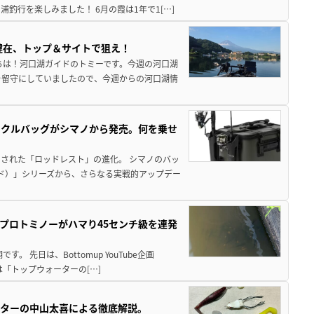
釣行を楽しみました！ 6月の霞は1年で1[…]
健在、トップ＆サイトで狙え！
ちは！河口湖ガイドのトミーです。今週の河口湖
を留守にしていましたので、今週からの河口湖情
ックルバッグがシマノから発売。何を乗せ
された「ロッドレスト」の進化。 シマノのバッ
ド）」シリーズから、さらなる実戦的アップデー
プロトミノーがハマり45センチ級を連発
 先日は、Bottomup YouTube企画
は「トップウォーターの[…]
スターの中山太喜による徹底解説。