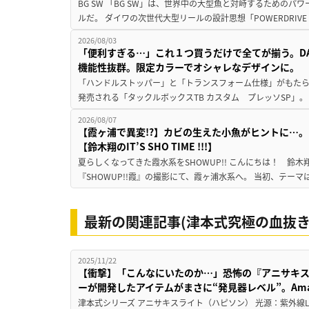
BG SW 「BG SW」は、世界中の大型魚と対峙するための
ルだ。 ダイワの次世代大型リールの設計思想「POWERDRIVE D
2026/08/03
「便利すぎる…」これ１つ買うだけで全てが揃う。D
機能性抜群。限定カラーでオシャレなデザインに。
「ハンドルストッパー」と「トランスフォーム仕様」がもたらす
発売される「タックルボックスTB カスタム プレッソSP」。
2026/08/07
【霞ヶ浦で異変!?】カビの生えた小魚がヒントに…。
【鈴木翔のIT’S SHO TIME !!!】
夏らしくなってきた霞水系をSHOWUP!! こんにちは！ 鈴木翔です。
『SHOWUP!!霞』の撮影にて、霞ヶ浦水系へ。 当初、テーマ
最新の関連記事(津本式究極の血抜き
2025/11/22
【衝撃】「こんなにいたのか…」恐怖の『アニサキ
ーが開発したアイテムがまさに“発見器レベル”。Amaz
津本式シリーズ アニサキスライト（ハピソン） 光源：紫外線LED