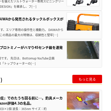
パワーを備えたソルトウォーター専用スピニングリー
ESIGN」を継承し、フ[…]
AIWAから発売されるタックルボックスが
、エリア専用の操作性と機動力。 DAIWAから
この商品の最大の特徴は、収納性と堅牢[…]
プロトミノーがハマり45センチ級を連発
 先日は、Bottomup YouTube企画
は「トップウォーターの[…]
)
もっと見る
ス症』でのたうち回る前に…。釣具メーカ
on評価4.3の名品。
×1個 波長：365nm サイズ：約