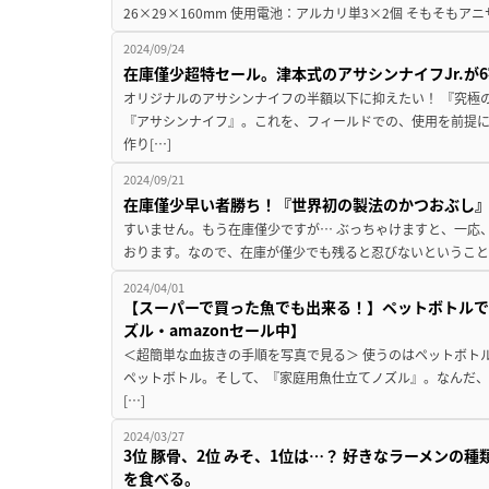
26×29×160mm 使用電池：アルカリ単3×2個 そもそもア
2024/09/24
在庫僅少超特セール。津本式のアサシンナイフJr.が
オリジナルのアサシンナイフの半額以下に抑えたい！ 『究極
『アサシンナイフ』。これを、フィールドでの、使用を前提
作り[…]
2024/09/21
在庫僅少早い者勝ち！『世界初の製法のかつおぶし』
すいません。もう在庫僅少ですが… ぶっちゃけますと、一応
おります。なので、在庫が僅少でも残ると忍びないということ
2024/04/01
【スーパーで買った魚でも出来る！】ペットボトル
ズル・amazonセール中】
＜超簡単な血抜きの手順を写真で見る＞ 使うのはペットボト
ペットボトル。そして、『家庭用魚仕立てノズル』。なんだ
[…]
2024/03/27
3位 豚骨、2位 みそ、1位は…？ 好きなラーメンの
を食べる。