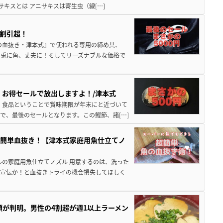
ニサキスとは アニサキスは寄生虫（線[…]
6割引超！
の血抜き・津本式』で使われる専用の締め具、
に兎に角、丈夫に！そしてリーズナブルな価格で
 お得セールで放出しますよ！/津本式
、食品ということで賞味期限が年末にと近づいて
で、最後のセールとなります。この鰹節、諸[…]
で簡単血抜き！【津本式家庭用魚仕立てノ
ルの家庭用魚仕立てノズル 用意するのは、洗った
、宣伝か！と血抜きトライの機会損失してほしく
種類が判明。男性の4割超が週1以上ラーメン