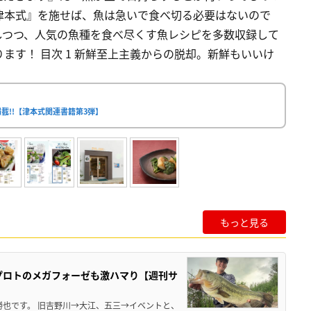
津本式』を施せば、魚は急いで食べ切る必要はないので
しつつ、人気の魚種を食べ尽くす魚レシピを多数収録して
ます！ 目次 1 新鮮至上主義からの脱却。新鮮もいいけ
載!!【津本式関連書籍第3弾】
もっと見る
プロトのメガフォーゼも激ハマり【週刊サ
勝也です。 旧吉野川→大江、五三→イベントと、