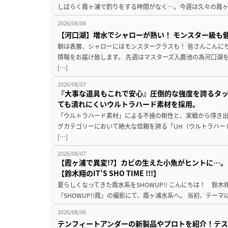
しばらく霞ヶ浦で釣りをする時間がなく…。今週は久々の霞ヶ浦
2026/08/08
【河口湖】増水でシャローが熱い！ モンスター級も
朝は表層、シャローにはモンスタークラスも！ 皆さんこんに
情報をお届け致します。 先週はマスターズ入鹿池の為河口湖
[…]
2026/08/07
『大事な道具もこれで安心』圧倒的な強度を誇るタ
ても潰れにくいウルトラハード素材を採用。
「ウルトラハード素材」による不撓の剛性と、実戦から導き出
グカテゴリーにおいて絶大な信頼を誇る「UH（ウルトラハー
[…]
2026/08/07
【霞ヶ浦で異変!?】カビの生えた小魚がヒントに…。
【鈴木翔のIT’S SHO TIME !!!】
夏らしくなってきた霞水系をSHOWUP!! こんにちは！ 鈴木翔です。
『SHOWUP!!霞』の撮影にて、霞ヶ浦水系へ。 当初、テーマ
2026/08/06
テンフィートアンダーの新製品やプロトを紹介！テ