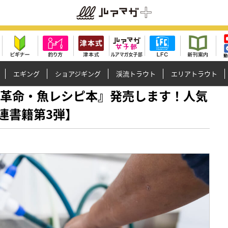
エギング
ショアジギング
渓流トラウト
エリアトラウト
よる『革命・魚レシピ本』発売します！人気
関連書籍第3弾】