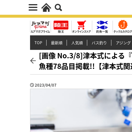
TOP
最新順
人気順
バス釣り
アジング
[画像 No.3/8]津本式に
魚種78品目掲載!!【津本式
2023/04/07