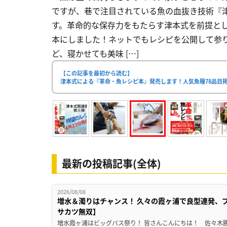
ですが、巷で注目されている魚の血抜き技術『
す。革命的な保存力をもたらす津本式を前提と
本にしました！ネットでもレシピを公開して参り
ど、寝かせても美味 […]
【この記事を最初から読む】
津本式による『革命・魚レシピ本』発売します！人気魚種78品目掲
最新の投稿記事(全体)
2026/08/08
増水＆濁りはチャンス！ 久々の霞ヶ浦で良型連発、
サカツ無双】
増水霞ヶ浦はビッグバス祭り！ 皆さんこんにちは！ 佐々木