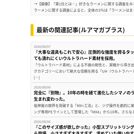
→【画像】「第1位とは…」好きなラーメンに関する調査をみる 
ラーメンに関する調査によると、全体の3％は「ラーメンはまっ
最新の関連記事(ルアマガプラス)
2026/08/07
『大事な道具もこれで安心』圧倒的な強度を誇るタ
ても潰れにくいウルトラハード素材を採用。
「ウルトラハード素材」による不撓の剛性と、実戦から導き出
グカテゴリーにおいて絶大な信頼を誇る「UH（ウルトラハー
[…]
2026/08/06
完全に『別物』。10年の時を経て進化したシマノの
生まれ変わった。
低伸度の限界を突破する「MX+工法」と、ジグ操作を劇的に
ング専用PEラインとして登場した「MX4」から10年。さらなる
2026/08/06
『このサイズ感が欲しかった』小型スプリットリン
ら登場。小さすぎず大きすぎず、求めていた使いや