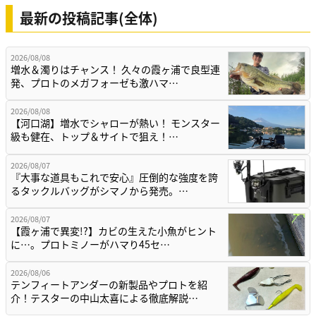
最新の投稿記事(全体)
2026/08/08
増水＆濁りはチャンス！ 久々の霞ヶ浦で良型連
発、プロトのメガフォーゼも激ハマ…
2026/08/08
【河口湖】増水でシャローが熱い！ モンスター
級も健在、トップ＆サイトで狙え！…
2026/08/07
『大事な道具もこれで安心』圧倒的な強度を誇
るタックルバッグがシマノから発売。…
2026/08/07
【霞ヶ浦で異変!?】カビの生えた小魚がヒント
に…。プロトミノーがハマり45セ…
2026/08/06
テンフィートアンダーの新製品やプロトを紹
介！テスターの中山太喜による徹底解説…