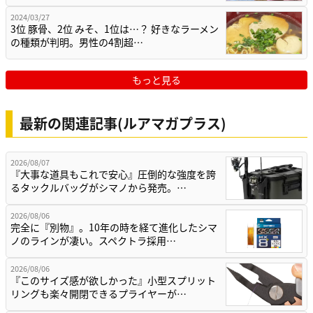
2024/03/27
3位 豚骨、2位 みそ、1位は…？ 好きなラーメン
の種類が判明。男性の4割超…
もっと見る
最新の関連記事(ルアマガプラス)
2026/08/07
『大事な道具もこれで安心』圧倒的な強度を誇
るタックルバッグがシマノから発売。…
2026/08/06
完全に『別物』。10年の時を経て進化したシマ
ノのラインが凄い。スペクトラ採用…
2026/08/06
『このサイズ感が欲しかった』小型スプリット
リングも楽々開閉できるプライヤーが…