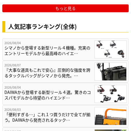
もっと見る
人気記事ランキング(全体)
2026/08/04
シマノから登場する新型リール４機種。充実の
エントリーモデルから最高峰のハイエ…
2026/08/07
『大事な道具もこれで安心』圧倒的な強度を誇
るタックルバッグがシマノから発売。…
2026/08/04
DAIWAから登場する新型リール４選。驚きのコ
スパモデルから待望のハイエンド…
2026/08/03
「便利すぎる…」これ１つ買うだけで全てが揃
う。DAIWAから発売されるタック…