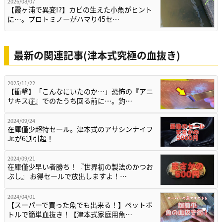
2026/08/07
【霞ヶ浦で異変!?】カビの生えた小魚がヒント
に…。プロトミノーがハマり45セ…
最新の関連記事(津本式究極の血抜き)
2025/11/22
【衝撃】「こんなにいたのか…」恐怖の『アニ
サキス症』でのたうち回る前に…。釣…
2024/09/24
在庫僅少超特セール。津本式のアサシンナイフ
Jr.が6割引超！
2024/09/21
在庫僅少早い者勝ち！『世界初の製法のかつお
ぶし』 お得セールで放出しますよ！…
2024/04/01
【スーパーで買った魚でも出来る！】ペットボ
トルで簡単血抜き！【津本式家庭用魚…