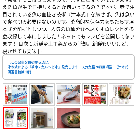
え!? 魚が生で日持ちするとか何いってるの？ですが、巷で注
目されている魚の血抜き技術『津本式』を施せば、魚は急い
で食べ切る必要はないのです。革命的な保存力をもたらす津
本式を前提としつつ、人気の魚種を食べ尽くす魚レシピを多
数収録して本にしました！ネットでもレシピを公開して参り
ます！ 目次 1 新鮮至上主義からの脱却。新鮮もいいけど、
寝かせても美味 […]
【この記事を最初から読む】
津本式による『革命・魚レシピ本』発売します！人気魚種78品目掲載!!【津本式
関連書籍第3弾】